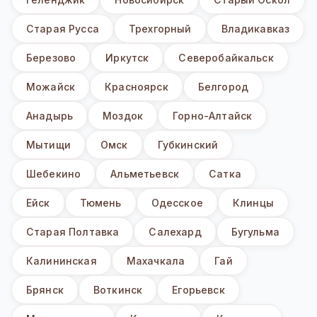
Старая Русса
Трехгорный
Владикавказ
Березово
Иркутск
Северобайкальск
Можайск
Красноярск
Белгород
Анадырь
Моздок
Горно-Алтайск
Мытищи
Омск
Губкинский
Шебекино
Альметьевск
Сатка
Ейск
Тюмень
Одесское
Клинцы
Старая Полтавка
Салехард
Бугульма
Калининская
Махачкала
Гай
Брянск
Воткинск
Егорьевск