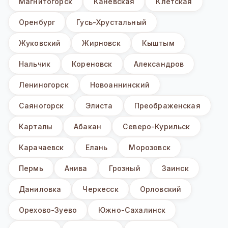
Магнитогорск
Каневская
Клетская
Оренбург
Гусь-Хрустальный
Жуковский
Жирновск
Кыштым
Нальчик
Кореновск
Александров
Лениногорск
Новоаннинский
Саяногорск
Элиста
Преображенская
Карталы
Абакан
Северо-Курильск
Карачаевск
Елань
Морозовск
Пермь
Анива
Грозный
Заинск
Даниловка
Черкесск
Орловский
Орехово-Зуево
Южно-Сахалинск