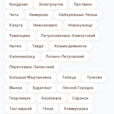
Кондрово
Электроугли
Протвино
Чита
Кемерово
Набережные Челны
Калуга
Нижнекамск
Новокузнецк
Румянцево
Петропавловск-Камчатский
Нытва
Тавда
Козьмодемьянск
Калининград
Лосино-Петровский
Переславль-Залесский
Большая Мартыновка
Талица
Тучково
Мыски
Будапешт
Лесной Городок
Георгиевск
Киселевск
Саранск
Тахтамукай
Генуя
Коммунарка