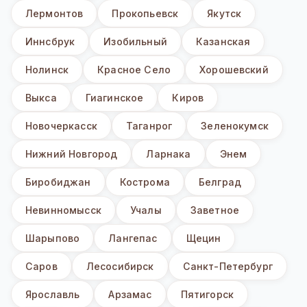
Лермонтов
Прокопьевск
Якутск
Иннсбрук
Изобильный
Казанская
Нолинск
Красное Село
Хорошевский
Выкса
Гиагинское
Киров
Новочеркасск
Таганрог
Зеленокумск
Нижний Новгород
Ларнака
Энем
Биробиджан
Кострома
Белград
Невинномысск
Учалы
Заветное
Шарыпово
Лангепас
Щецин
Саров
Лесосибирск
Санкт-Петербург
Ярославль
Арзамас
Пятигорск