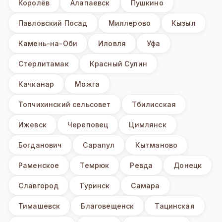
Королёв
Алапаевск
Пушкино
Павловский Посад
Миллерово
Кызыл
Камень-на-Оби
Иловля
Уфа
Стерлитамак
Красный Сулин
Качканар
Можга
Топчихинский сельсовет
Тбилисская
Ижевск
Череповец
Цимлянск
Богданович
Сарапул
Кытманово
Раменское
Темрюк
Ревда
Донецк
Славгород
Туринск
Самара
Тимашевск
Благовещенск
Тацинская