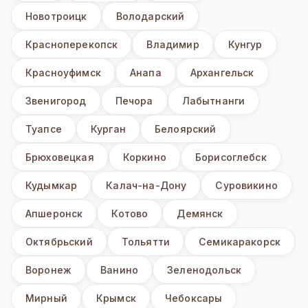
Новотроицк
Володарский
Красноперекопск
Владимир
Кунгур
Красноуфимск
Анапа
Архангельск
Звенигород
Печора
Лабытнанги
Туапсе
Курган
Белоярский
Брюховецкая
Коркино
Борисоглебск
Кудымкар
Калач-на-Дону
Суровикино
Апшеронск
Котово
Демянск
Октябрьский
Тольятти
Семикаракорск
Воронеж
Ванино
Зеленодольск
Мирный
Крымск
Чебоксары