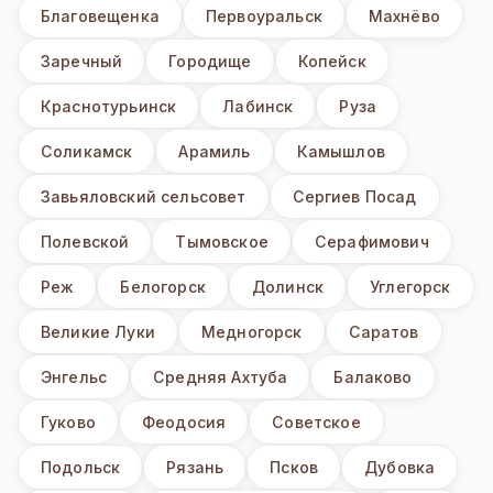
Благовещенка
Первоуральск
Махнёво
Заречный
Городище
Копейск
Краснотурьинск
Лабинск
Руза
Соликамск
Арамиль
Камышлов
Завьяловский сельсовет
Сергиев Посад
Полевской
Тымовское
Серафимович
Реж
Белогорск
Долинск
Углегорск
Великие Луки
Медногорск
Саратов
Энгельс
Средняя Ахтуба
Балаково
Гуково
Феодосия
Советское
Подольск
Рязань
Псков
Дубовка