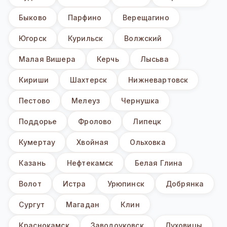
Быково
Парфино
Верещагино
Югорск
Курильск
Волжский
Малая Вишера
Керчь
Лысьва
Кириши
Шахтерск
Нижневартовск
Пестово
Мелеуз
Чернушка
Поддорье
Фролово
Липецк
Кумертау
Хвойная
Ольховка
Казань
Нефтекамск
Белая Глина
Волот
Истра
Урюпинск
Добрянка
Сургут
Магадан
Клин
Краснокамск
Заводоуковск
Луховицы