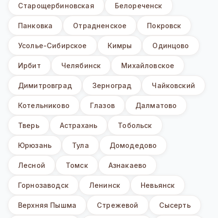
Старощербиновская
Белореченск
Панковка
Отрадненское
Покровск
Усолье-Сибирское
Кимры
Одинцово
Ирбит
Челябинск
Михайловское
Димитровград
Зерноград
Чайковский
Котельниково
Глазов
Далматово
Тверь
Астрахань
Тобольск
Юрюзань
Тула
Домодедово
Лесной
Томск
Азнакаево
Горнозаводск
Ленинск
Невьянск
Верхняя Пышма
Стрежевой
Сысерть