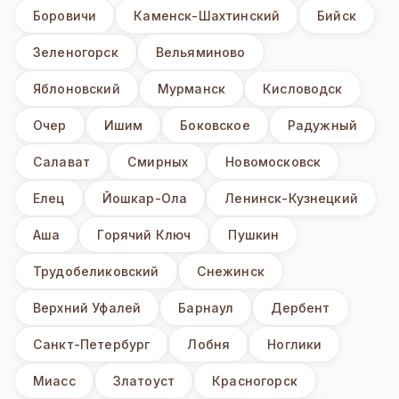
Боровичи
Каменск-Шахтинский
Бийск
Зеленогорск
Вельяминово
Яблоновский
Мурманск
Кисловодск
Очер
Ишим
Боковское
Радужный
Салават
Смирных
Новомосковск
Елец
Йошкар-Ола
Ленинск-Кузнецкий
Аша
Горячий Ключ
Пушкин
Трудобеликовский
Снежинск
Верхний Уфалей
Барнаул
Дербент
Санкт-Петербург
Лобня
Ноглики
Миасс
Златоуст
Красногорск