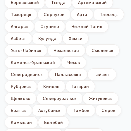
Березовский
Тында
Артемовский
Тихорецк
Серпухов
Арти
Плесецк
Ангарск
Ступино
Нижний Тагил
Асбест
Кулунда
Химки
Усть-Лабинск
Нехаевская
Смоленск
Каменск-Уральский
Чехов
Северодвинск
Палласовка
Тайшет
Рубцовск
Кинель
Гагарин
Щёлково
Североуральск
Жигулевск
Братск
Ахтубинск
Тамбов
Серов
Камышин
Белебей