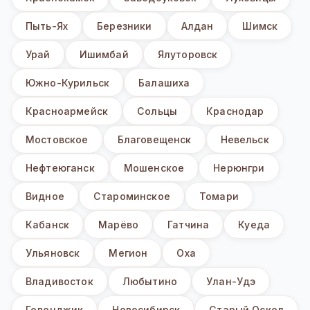
Пыть-Ях
Березники
Алдан
Шимск
Урай
Ишимбай
Ялуторовск
Южно-Курильск
Балашиха
Красноармейск
Сольцы
Краснодар
Мостовское
Благовещенск
Невельск
Нефтеюганск
Мошенское
Нерюнгри
Видное
Староминское
Томари
Кабанск
Марёво
Гатчина
Куеда
Ульяновск
Мегион
Оха
Владивосток
Любытино
Улан-Удэ
Геленджик
Новосибирск
Старый Оскол