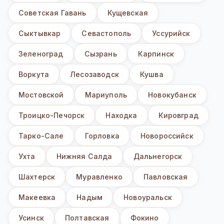
Советская Гавань
Кущевская
Сыктывкар
Севастополь
Уссурийск
Зеленоград
Сызрань
Карпинск
Воркута
Лесозаводск
Кушва
Мостовской
Мариуполь
Новокубанск
Троицко-Печорск
Находка
Кировград
Тарко-Сале
Горловка
Новороссийск
Ухта
Нижняя Салда
Дальнегорск
Шахтерск
Муравленко
Павловская
Макеевка
Надым
Новоуральск
Усинск
Полтавская
Фокино