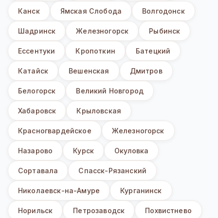
Канск
Ямская Слобода
Волгодонск
Шадринск
Железногорск
Рыбинск
Ессентуки
Кропоткин
Батецкий
Катайск
Вешенская
Дмитров
Белогорск
Великий Новгород
Хабаровск
Крыловская
Красногвардейское
Железногорск
Назарово
Курск
Окуловка
Сортавала
Спасск-Рязанский
Николаевск-на-Амуре
Курганинск
Норильск
Петрозаводск
Похвистнево