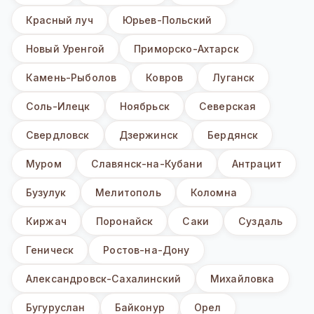
Красный луч
Юрьев-Польский
Новый Уренгой
Приморско-Ахтарск
Камень-Рыболов
Ковров
Луганск
Соль-Илецк
Ноябрьск
Северская
Свердловск
Дзержинск
Бердянск
Муром
Славянск-на-Кубани
Антрацит
Бузулук
Мелитополь
Коломна
Киржач
Поронайск
Саки
Суздаль
Геническ
Ростов-на-Дону
Александровск-Сахалинский
Михайловка
Бугуруслан
Байконур
Орел