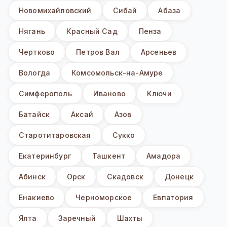
Новомихайловский
Сибай
Абаза
Нягань
Красный Сад
Пенза
Чертково
Петров Вал
Арсеньев
Вологда
Комсомольск-на-Амуре
Симферополь
Иваново
Ключи
Батайск
Аксай
Азов
Старотитаровская
Сукко
Екатеринбург
Ташкент
Амадора
Абинск
Орск
Скадовск
Донецк
Енакиево
Черноморское
Евпатория
Ялта
Заречный
Шахты