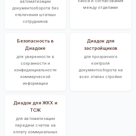
хаоса и согласования
автоматизации
между отделами
документооборота без
отвлечения штатных
сотрудников
Безопасность в
Диадок для
Диадоке
застройщиков
для уверенности в
для прозрачного
сохранности и
контроля
конфиденциальности
документооборота на
коммерческой
всех этапах стройки
информации
Диадок для ЖКХ и
ТСЖ
для автоматизации
передачи счетов на
оплату коммунальных