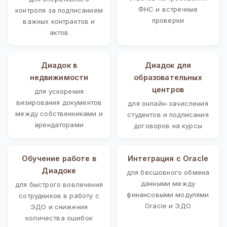
ФНС и встречные
контроля за подписанием
проверки
важных контрактов и
актов
Диадок в
Диадок для
недвижимости
образовательных
центров
для ускорения
визирования документов
для онлайн-зачисления
между собственниками и
студентов и подписания
арендаторами
договоров на курсы
Обучение работе в
Интеграция с Oracle
Диадоке
для бесшовного обмена
данными между
для быстрого вовлечения
финансовыми модулями
сотрудников в работу с
Oracle и ЭДО
ЭДО и снижения
количества ошибок