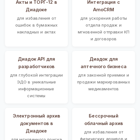
Акты и ТОРГ-12 в
Интеграция с
Диадоке
AmoCRM
для избавления от
для ускорения работы
ошибок в бумажных
отдела продаж и
накладных и актах
мгновенной отправки КП
и договоров
Диадок API для
Диадок для
разработчиков
аптечного бизнеса
для глубокой интеграции
для законной приемки и
ЭДО в уникальные
продажи маркированных
информационные
медикаментов
системы
Электронный архив
Бессрочный
документов в
облачный архив
Диадоке
для избавления от
физических архивов и
для мгновенного поиска