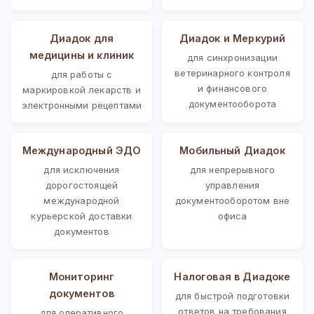
Диадок для
Диадок и Меркурий
медицины и клиник
для синхронизации
ветеринарного контроля
для работы с
и финансового
маркировкой лекарств и
документооборота
электронными рецептами
Международный ЭДО
Мобильный Диадок
для исключения
для непрерывного
дорогостоящей
управления
международной
документооборотом вне
курьерской доставки
офиса
документов
Мониторинг
Налоговая в Диадоке
документов
для быстрой подготовки
ответов на требования
для оперативного