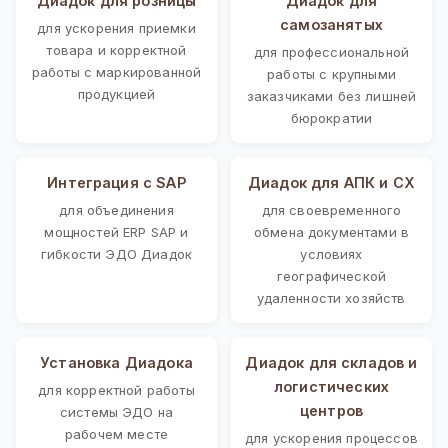
Диадок для розницы
Диадок для
самозанятых
для ускорения приемки
товара и корректной
для профессиональной
работы с маркированной
работы с крупными
продукцией
заказчиками без лишней
бюрократии
Интеграция с SAP
Диадок для АПК и СХ
для объединения
для своевременного
мощностей ERP SAP и
обмена документами в
гибкости ЭДО Диадок
условиях
географической
удаленности хозяйств
Установка Диадока
Диадок для складов и
логистических
для корректной работы
центров
системы ЭДО на
рабочем месте
для ускорения процессов