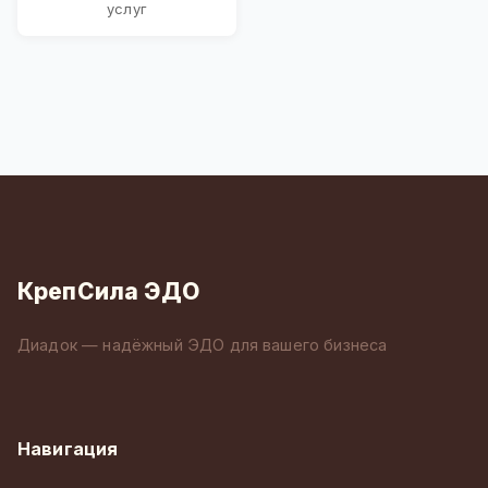
услуг
КрепСила ЭДО
Диадок — надёжный ЭДО для вашего бизнеса
Навигация