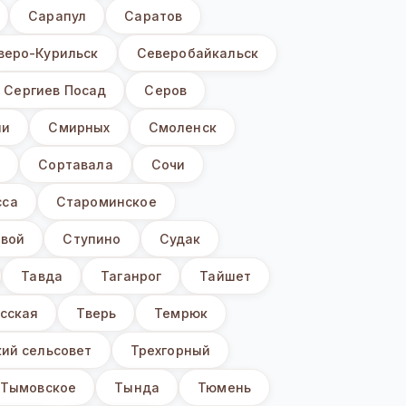
Сарапул
Саратов
веро-Курильск
Северобайкальск
Сергиев Посад
Серов
ни
Смирных
Смоленск
ы
Сортавала
Сочи
сса
Староминское
вой
Ступино
Судак
Тавда
Таганрог
Тайшет
сская
Тверь
Темрюк
ий сельсовет
Трехгорный
Тымовское
Тында
Тюмень