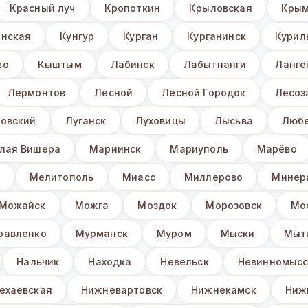
Красный луч
Кропоткин
Крыловская
Крым
нская
Кунгур
Курган
Курганинск
Курил
во
Кыштым
Лабинск
Лабытнанги
Ланге
Лермонтов
Лесной
Лесной Городок
Лесоз
овский
Луганск
Луховицы
Лысьва
Люб
лая Вишера
Мариинск
Мариуполь
Марёво
з
Мелитополь
Миасс
Миллерово
Минер
Можайск
Можга
Моздок
Морозовск
Мо
равленко
Мурманск
Муром
Мыски
Мыт
Нальчик
Находка
Невельск
Невинномысс
ехаевская
Нижневартовск
Нижнекамск
Ниж