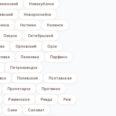
ннинский
Новокубанск
евский
Новороссийск
гинск
Ноглики
Нолинск
Озерск
Октябрьский
ево
Орловский
Орск
совка
Панковка
Парфино
Петрозаводск
вск
Полевской
Полтавская
Пролетарск
Протвино
Раменское
Ревда
Реж
Саки
Салават