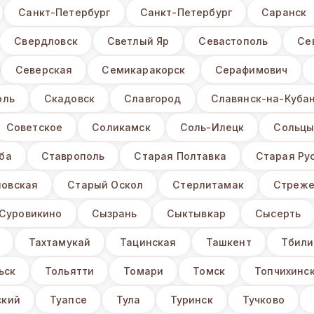
Санкт-Петербург
Санкт-Петербург
Саранск
Свердловск
Светлый Яр
Севастополь
Се
Северская
Семикаракорск
Серафимович
оль
Скадовск
Славгород
Славянск-на-Куба
Советское
Соликамск
Соль-Илецк
Сольц
ба
Ставрополь
Старая Полтавка
Старая Ру
овская
Старый Оскол
Стерлитамак
Стреже
Суровикино
Сызрань
Сыктывкар
Сысерть
Тахтамукай
Тацинская
Ташкент
Тбили
ьск
Тольятти
Томари
Томск
Топчихинск
ский
Туапсе
Тула
Туринск
Тучково