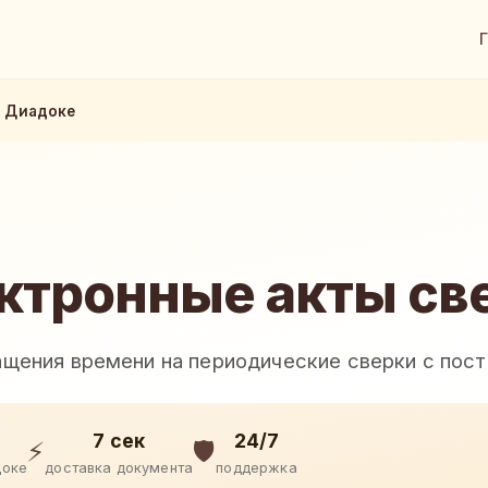
в Диадоке
ктронные акты св
ащения времени на периодические сверки с пос
7 сек
24/7
⚡
🛡️
доке
доставка документа
поддержка