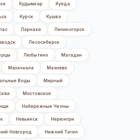
ск
Кудымкар
Куеда
ьск
Курск
Кушва
пас
Ларнака
Лениногорск
аводск
Лесосибирск
ерцы
Любытино
Магадан
Махачкала
Махнёво
альные Воды
Мирный
сква
Мостовское
ищи
Набережные Челны
к
Невьянск
Нерюнгри
ний Новгород
Нижний Тагил