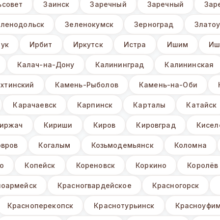
ьсовет
Заинск
Заречный
Заречный
Зар
еленодольск
Зеленокумск
Зерноград
Златоу
ук
Ирбит
Иркутск
Истра
Ишим
Иш
Калач-на-Дону
Калининград
Калининская
хтинский
Камень-Рыболов
Камень-на-Оби
Карачаевск
Карпинск
Карталы
Катайск
иржач
Кириши
Киров
Кировград
Кисел
овров
Когалым
Козьмодемьянск
Коломна
о
Копейск
Кореновск
Коркино
Королёв
ноармейск
Красногвардейское
Красногорск
Красноперекопск
Краснотурьинск
Красноуфи