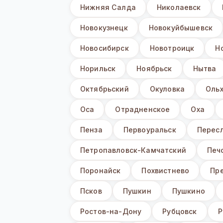
Нижняя Салда
Николаевск
Новокузнецк
Новокуйбышевск
Новосибирск
Новотроицк
Н
Норильск
Ноябрьск
Нытва
Октябрьский
Окуловка
Оль
Оса
Отрадненское
Оха
Пенза
Первоуральск
Перес
Петропавловск-Камчатский
Печ
Поронайск
Похвистнево
Пр
Псков
Пушкин
Пушкино
Ростов-на-Дону
Рубцовск
Р