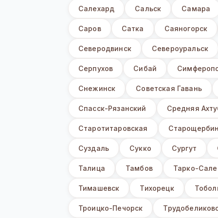
Салехард
Сальск
Самара
Саров
Сатка
Саяногорск
Северодвинск
Североуральск
Серпухов
Сибай
Симфероп
Снежинск
Советская Гавань
Спасск-Рязанский
Средняя Ахту
Старотитаровская
Старощербин
Суздаль
Сукко
Сургут
Талица
Тамбов
Тарко-Сале
Тимашевск
Тихорецк
Тобол
Троицко-Печорск
Трудобеликов