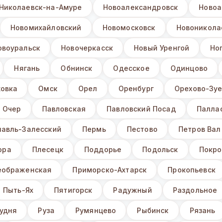
Николаевск-на-Амуре
Новоалександровск
Новоа
Новомихайловский
Новомосковск
Новоникола
овоуральск
Новочеркасск
Новый Уренгой
Но
Нягань
Обнинск
Одесское
Одинцово
ховка
Омск
Орел
Оренбург
Орехово-Зу
Очер
Павловская
Павловский Посад
Палла
лавль-Залесский
Пермь
Пестово
Петров Вал
ора
Плесецк
Поддорье
Подольск
Покро
еображенская
Приморско-Ахтарск
Прокопьевск
Пыть-Ях
Пятигорск
Радужный
Раздольное
удня
Руза
Румянцево
Рыбинск
Рязань