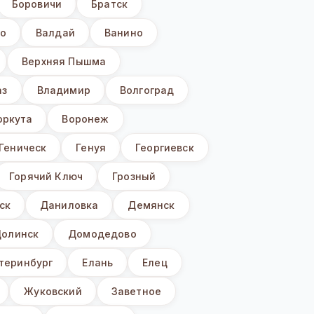
Боровичи
Братск
о
Валдай
Ванино
Верхняя Пышма
аз
Владимир
Волгоград
оркута
Воронеж
Геническ
Генуя
Георгиевск
Горячий Ключ
Грозный
ск
Даниловка
Демянск
олинск
Домодедово
теринбург
Елань
Елец
Жуковский
Заветное