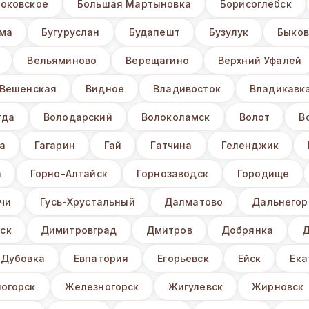
Боковское
Большая Мартыновка
Борисоглебск
ьма
Бугуруслан
Будапешт
Бузулук
Быков
Вельяминово
Верещагино
Верхний Уфалей
Вешенская
Видное
Владивосток
Владикавк
гда
Володарский
Волоколамск
Волот
В
а
Гагарин
Гай
Гатчина
Геленджик
а
Горно-Алтайск
Горнозаводск
Городище
чи
Гусь-Хрустальный
Далматово
Дальнегор
ск
Димитровград
Дмитров
Добрянка
Д
Дубовка
Евпатория
Егорьевск
Ейск
Ека
огорск
Железногорск
Жигулевск
Жирновск