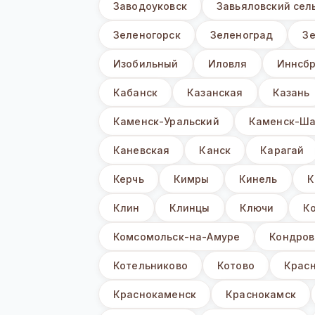
Заводоуковск
Завьяловский сел
Зеленогорск
Зеленоград
З
Изобильный
Иловля
Иннсбр
Кабанск
Казанская
Казань
Каменск-Уральский
Каменск-Ша
Каневская
Канск
Карагай
Керчь
Кимры
Кинель
К
Клин
Клинцы
Ключи
К
Комсомольск-на-Амуре
Кондров
Котельниково
Котово
Крас
Краснокаменск
Краснокамск