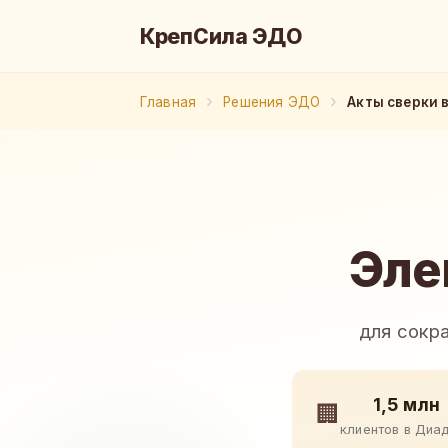
КрепСила ЭДО
Главная
Решения ЭДО
Акты сверки 
Эле
для сокр
1,5 млн
🏢
клиентов в Диа