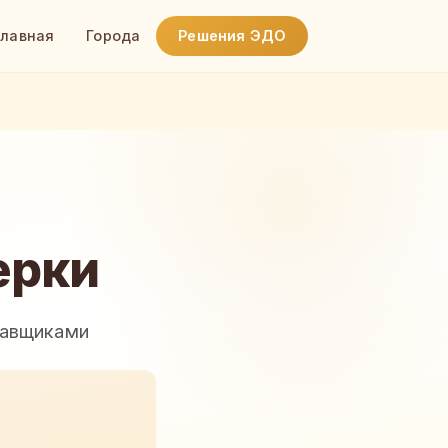
Главная
Города
Решения ЭДО
ерки
тавщиками