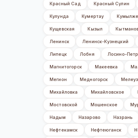
Красный Сад
Красный Сулин
Кулунда
Кумертау
Кумылже
Кущевская
Кызыл
Кытмано
Ленинск
Ленинск-Кузнецкий
Липецк
Лобня
Лосино-Петр
Магнитогорск
Макеевка
Ма
Мегион
Медногорск
Мелеу
Михайловка
Михайловское
Мостовской
Мошенское
Му
Надым
Назарово
Назрань
Нефтекамск
Нефтеюганск
Н