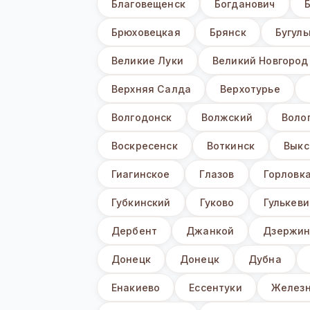
Благовещенск
Богданович
Брюховецкая
Брянск
Бугул
Великие Луки
Великий Новгород
Верхняя Салда
Верхотурье
Волгодонск
Волжский
Воло
Воскресенск
Воткинск
Выкс
Гиагинское
Глазов
Горловк
Губкинский
Гуково
Гулькеви
Дербент
Джанкой
Дзержин
Донецк
Донецк
Дубна
Енакиево
Ессентуки
Железн