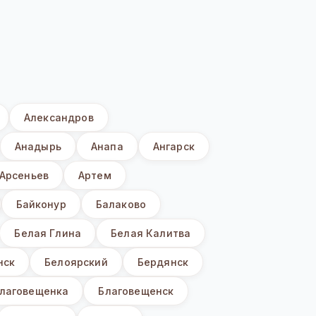
Александров
Анадырь
Анапа
Ангарск
Арсеньев
Артем
Байконур
Балаково
Белая Глина
Белая Калитва
нск
Белоярский
Бердянск
лаговещенка
Благовещенск