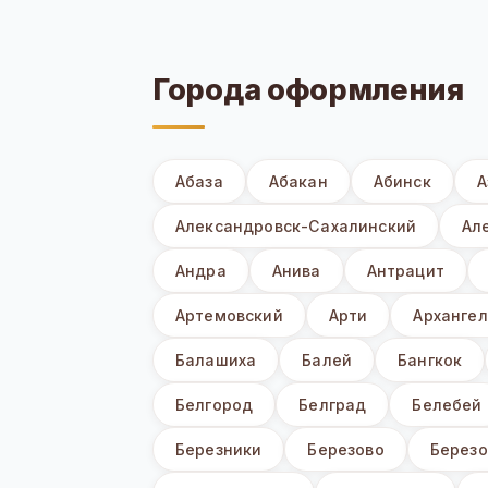
Города оформления
Абаза
Абакан
Абинск
А
Александровск-Сахалинский
Ал
Андра
Анива
Антрацит
Артемовский
Арти
Архангел
Балашиха
Балей
Бангкок
Белгород
Белград
Белебей
Березники
Березово
Березо