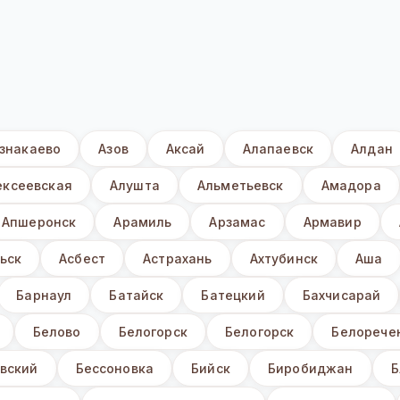
знакаево
Азов
Аксай
Алапаевск
Алдан
ексеевская
Алушта
Альметьевск
Амадора
Апшеронск
Арамиль
Арзамас
Армавир
ьск
Асбест
Астрахань
Ахтубинск
Аша
Барнаул
Батайск
Батецкий
Бахчисарай
Белово
Белогорск
Белогорск
Белорече
вский
Бессоновка
Бийск
Биробиджан
Б