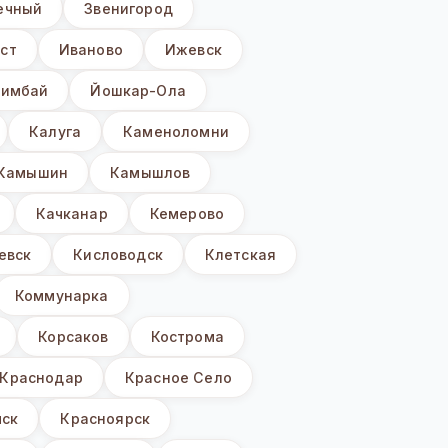
ечный
Звенигород
ст
Иваново
Ижевск
имбай
Йошкар-Ола
Калуга
Каменоломни
Камышин
Камышлов
Качканар
Кемерово
евск
Кисловодск
Клетская
Коммунарка
Корсаков
Кострома
Краснодар
Красное Село
мск
Красноярск