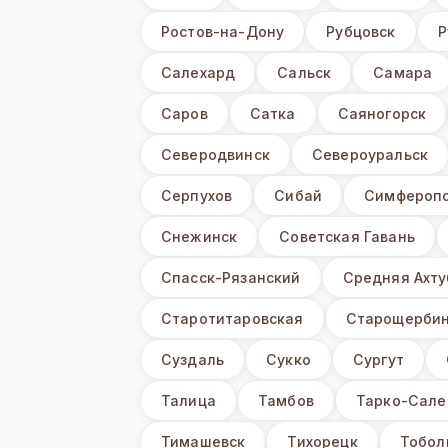
Ростов-на-Дону
Рубцовск
Р
Салехард
Сальск
Самара
Саров
Сатка
Саяногорск
Северодвинск
Североуральск
Серпухов
Сибай
Симфероп
Снежинск
Советская Гавань
Спасск-Рязанский
Средняя Ахту
Старотитаровская
Старощербин
Суздаль
Сукко
Сургут
Талица
Тамбов
Тарко-Сале
Тимашевск
Тихорецк
Тобол