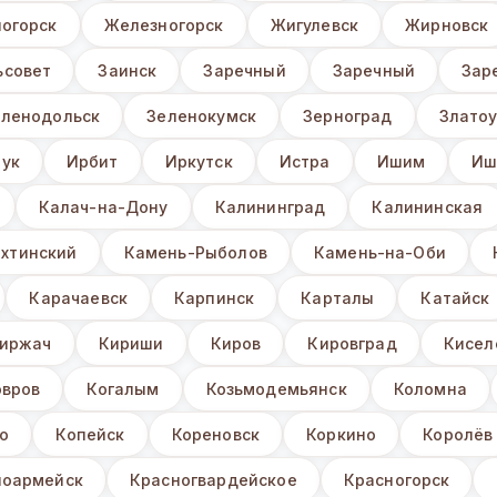
огорск
Железногорск
Жигулевск
Жирновск
ьсовет
Заинск
Заречный
Заречный
Зар
еленодольск
Зеленокумск
Зерноград
Златоу
ук
Ирбит
Иркутск
Истра
Ишим
Иш
Калач-на-Дону
Калининград
Калининская
хтинский
Камень-Рыболов
Камень-на-Оби
Карачаевск
Карпинск
Карталы
Катайск
иржач
Кириши
Киров
Кировград
Кисел
овров
Когалым
Козьмодемьянск
Коломна
о
Копейск
Кореновск
Коркино
Королёв
ноармейск
Красногвардейское
Красногорск