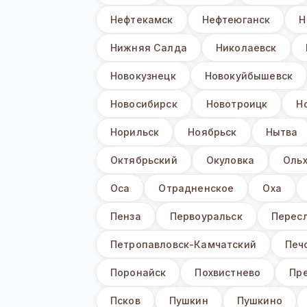
Нефтекамск
Нефтеюганск
Н
Нижняя Салда
Николаевск
Новокузнецк
Новокуйбышевск
Новосибирск
Новотроицк
Н
Норильск
Ноябрьск
Нытва
Октябрьский
Окуловка
Оль
Оса
Отрадненское
Оха
Пенза
Первоуральск
Перес
Петропавловск-Камчатский
Печ
Поронайск
Похвистнево
Пр
Псков
Пушкин
Пушкино