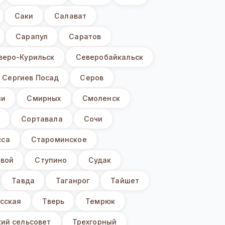
Саки
Салават
Сарапул
Саратов
веро-Курильск
Северобайкальск
Сергиев Посад
Серов
ни
Смирных
Смоленск
ы
Сортавала
Сочи
сса
Староминское
вой
Ступино
Судак
Тавда
Таганрог
Тайшет
сская
Тверь
Темрюк
ий сельсовет
Трехгорный