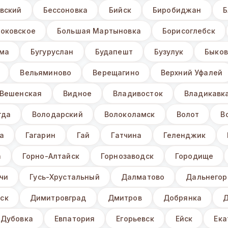
вский
Бессоновка
Бийск
Биробиджан
Б
Боковское
Большая Мартыновка
Борисоглебск
ьма
Бугуруслан
Будапешт
Бузулук
Быков
Вельяминово
Верещагино
Верхний Уфалей
Вешенская
Видное
Владивосток
Владикавк
гда
Володарский
Волоколамск
Волот
В
а
Гагарин
Гай
Гатчина
Геленджик
а
Горно-Алтайск
Горнозаводск
Городище
чи
Гусь-Хрустальный
Далматово
Дальнегор
ск
Димитровград
Дмитров
Добрянка
Д
Дубовка
Евпатория
Егорьевск
Ейск
Ека