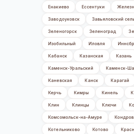
Енакиево
Ессентуки
Железн
Заводоуковск
Завьяловский сел
Зеленогорск
Зеленоград
З
Изобильный
Иловля
Иннсбр
Кабанск
Казанская
Казань
Каменск-Уральский
Каменск-Ша
Каневская
Канск
Карагай
Керчь
Кимры
Кинель
К
Клин
Клинцы
Ключи
К
Комсомольск-на-Амуре
Кондров
Котельниково
Котово
Крас