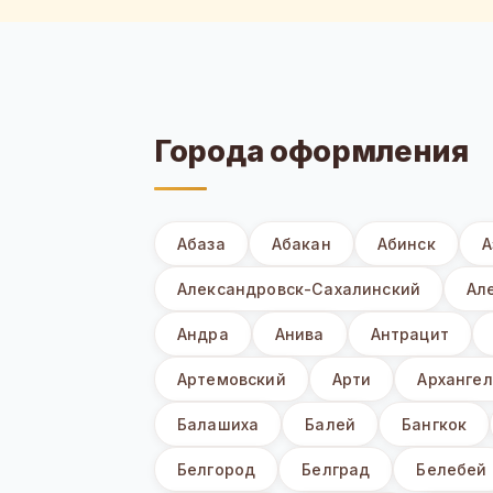
Города оформления
Абаза
Абакан
Абинск
А
Александровск-Сахалинский
Ал
Андра
Анива
Антрацит
Артемовский
Арти
Архангел
Балашиха
Балей
Бангкок
Белгород
Белград
Белебей