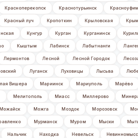
Красноперекопск
Краснотурьинск
Красноуфи
Красный луч
Кропоткин
Крыловская
Крым
нская
Кунгур
Курган
Курганинск
Курил
во
Кыштым
Лабинск
Лабытнанги
Ланге
Лермонтов
Лесной
Лесной Городок
Лесоз
овский
Луганск
Луховицы
Лысьва
Люб
лая Вишера
Мариинск
Мариуполь
Марёво
з
Мелитополь
Миасс
Миллерово
Минер
Можайск
Можга
Моздок
Морозовск
Мо
равленко
Мурманск
Муром
Мыски
Мыт
Нальчик
Находка
Невельск
Невинномысс