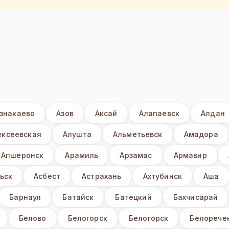
знакаево
Азов
Аксай
Алапаевск
Алдан
ексеевская
Алушта
Альметьевск
Амадора
Апшеронск
Арамиль
Арзамас
Армавир
ьск
Асбест
Астрахань
Ахтубинск
Аша
Барнаул
Батайск
Батецкий
Бахчисарай
Белово
Белогорск
Белогорск
Белорече