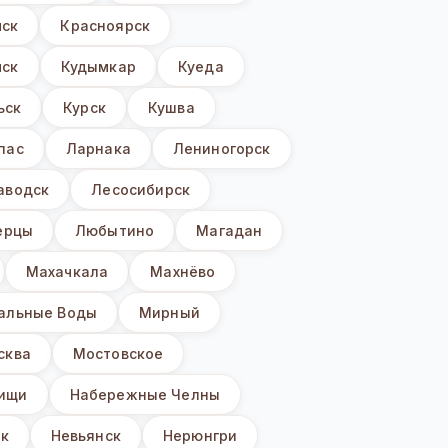
мск
Красноярск
ск
Кудымкар
Куеда
ьск
Курск
Кушва
пас
Ларнака
Лениногорск
аводск
Лесосибирск
ерцы
Любытино
Магадан
Махачкала
Махнёво
альные Воды
Мирный
сква
Мостовское
ищи
Набережные Челны
к
Невьянск
Нерюнгри