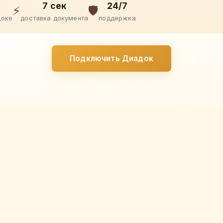
7 сек
24/7
⚡
🛡️
доке
доставка документа
поддержка
Подключить Диадок