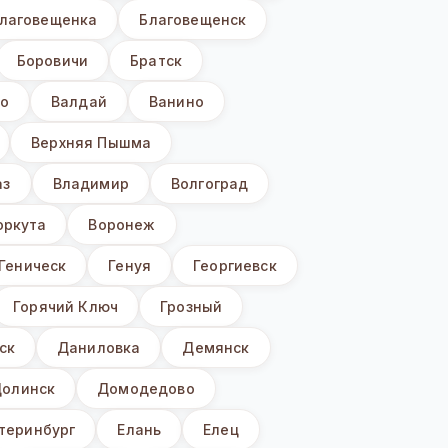
лаговещенка
Благовещенск
Боровичи
Братск
о
Валдай
Ванино
Верхняя Пышма
аз
Владимир
Волгоград
оркута
Воронеж
Геническ
Генуя
Георгиевск
Горячий Ключ
Грозный
ск
Даниловка
Демянск
олинск
Домодедово
теринбург
Елань
Елец