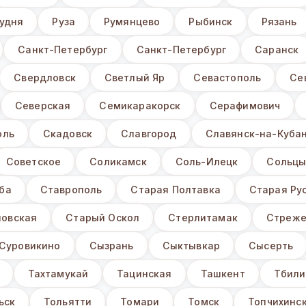
удня
Руза
Румянцево
Рыбинск
Рязань
Санкт-Петербург
Санкт-Петербург
Саранск
Свердловск
Светлый Яр
Севастополь
Се
Северская
Семикаракорск
Серафимович
оль
Скадовск
Славгород
Славянск-на-Куба
Советское
Соликамск
Соль-Илецк
Сольц
ба
Ставрополь
Старая Полтавка
Старая Ру
овская
Старый Оскол
Стерлитамак
Стреже
Суровикино
Сызрань
Сыктывкар
Сысерть
Тахтамукай
Тацинская
Ташкент
Тбили
ьск
Тольятти
Томари
Томск
Топчихинск