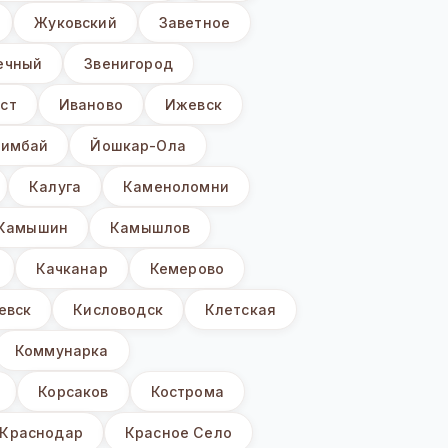
Жуковский
Заветное
ечный
Звенигород
ст
Иваново
Ижевск
имбай
Йошкар-Ола
Калуга
Каменоломни
Камышин
Камышлов
Качканар
Кемерово
евск
Кисловодск
Клетская
Коммунарка
Корсаков
Кострома
Краснодар
Красное Село