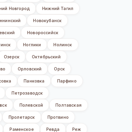
ний Новгород
Нижний Тагил
ннинский
Новокубанск
евский
Новороссийск
гинск
Ноглики
Нолинск
Озерск
Октябрьский
ево
Орловский
Орск
совка
Панковка
Парфино
Петрозаводск
вск
Полевской
Полтавская
Пролетарск
Протвино
Раменское
Ревда
Реж