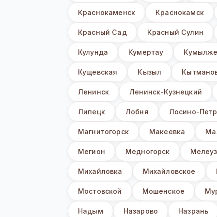
Краснокаменск
Краснокамск
Красный Сад
Красный Сулин
Кулунда
Кумертау
Кумылже
Кущевская
Кызыл
Кытмано
Ленинск
Ленинск-Кузнецкий
Липецк
Лобня
Лосино-Петр
Магнитогорск
Макеевка
Ма
Мегион
Медногорск
Мелеу
Михайловка
Михайловское
Мостовской
Мошенское
Му
Надым
Назарово
Назрань