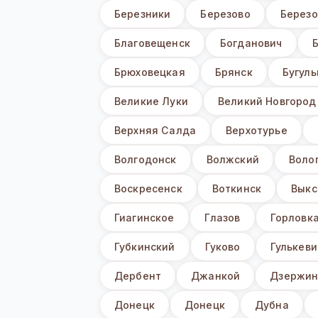
Березники
Березово
Березо
Благовещенск
Богданович
Брюховецкая
Брянск
Бугул
Великие Луки
Великий Новгород
Верхняя Салда
Верхотурье
Волгодонск
Волжский
Воло
Воскресенск
Воткинск
Выкс
Гиагинское
Глазов
Горловк
Губкинский
Гуково
Гулькеви
Дербент
Джанкой
Дзержин
Донецк
Донецк
Дубна