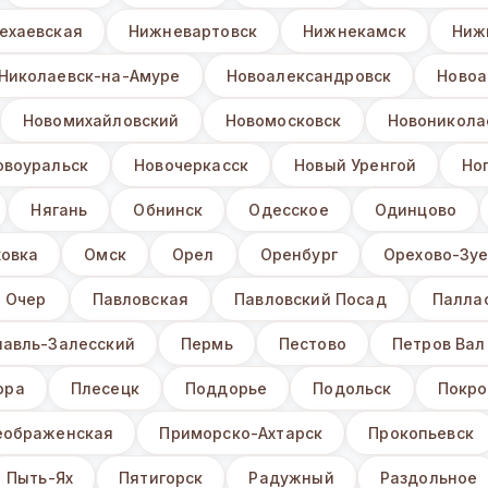
ехаевская
Нижневартовск
Нижнекамск
Ниж
Николаевск-на-Амуре
Новоалександровск
Новоа
Новомихайловский
Новомосковск
Новоникола
овоуральск
Новочеркасск
Новый Уренгой
Но
Нягань
Обнинск
Одесское
Одинцово
ховка
Омск
Орел
Оренбург
Орехово-Зу
Очер
Павловская
Павловский Посад
Палла
лавль-Залесский
Пермь
Пестово
Петров Вал
ора
Плесецк
Поддорье
Подольск
Покро
еображенская
Приморско-Ахтарск
Прокопьевск
Пыть-Ях
Пятигорск
Радужный
Раздольное