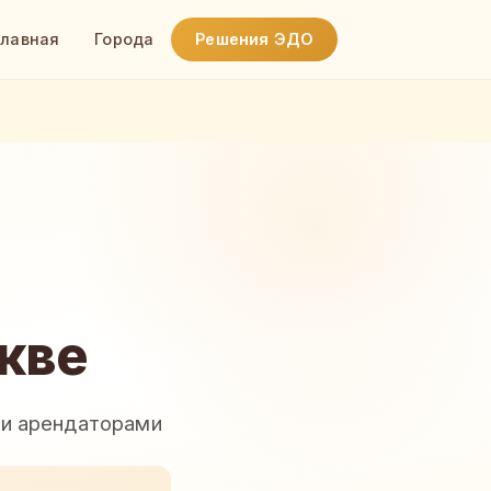
Главная
Города
Решения ЭДО
кве
 и арендаторами