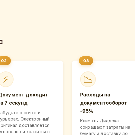
с
⚡
📉
Документ доходит
Расходы на
за 7 секунд
документооборот
-95%
Забудьте о почте и
курьерах. Электронный
Клиенты Диадока
оригинал доставляется
сокращают затраты на
мгновенно и хранится в
бумагу и доставку до