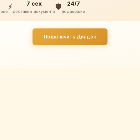
7 сек
24/7
⚡
🛡️
доке
доставка документа
поддержка
Подключить Диадок