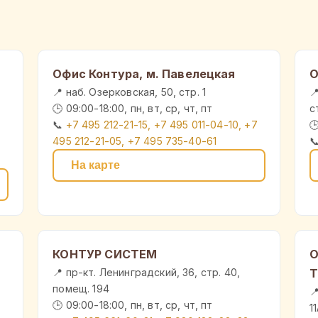
Офис Контура, м. Павелецкая
О
📍 наб. Озерковская, 50, стр. 1

🕒 09:00-18:00, пн, вт, ср, чт, пт
с
📞
+7 495 212-21-15, +7 495 011-04-10, +7

495 212-21-05, +7 495 735-40-61

7
На карте
КОНТУР СИСТЕМ
О
📍 пр-кт. Ленинградский, 36, стр. 40,
Т
помещ. 194

🕒 09:00-18:00, пн, вт, ср, чт, пт
1