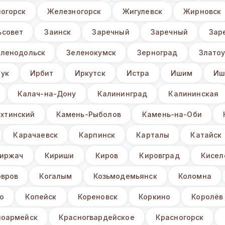
огорск
Железногорск
Жигулевск
Жирновск
ьсовет
Заинск
Заречный
Заречный
Зар
еленодольск
Зеленокумск
Зерноград
Златоу
ук
Ирбит
Иркутск
Истра
Ишим
Иш
Калач-на-Дону
Калининград
Калининская
хтинский
Камень-Рыболов
Камень-на-Оби
Карачаевск
Карпинск
Карталы
Катайск
иржач
Кириши
Киров
Кировград
Кисел
овров
Когалым
Козьмодемьянск
Коломна
о
Копейск
Кореновск
Коркино
Королёв
ноармейск
Красногвардейское
Красногорск