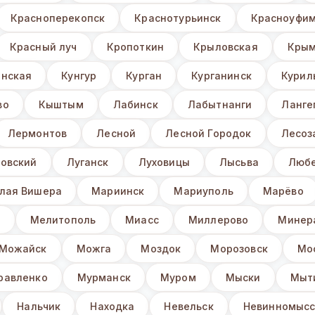
Красноперекопск
Краснотурьинск
Красноуфи
Красный луч
Кропоткин
Крыловская
Крым
нская
Кунгур
Курган
Курганинск
Курил
во
Кыштым
Лабинск
Лабытнанги
Ланге
Лермонтов
Лесной
Лесной Городок
Лесоз
овский
Луганск
Луховицы
Лысьва
Люб
лая Вишера
Мариинск
Мариуполь
Марёво
з
Мелитополь
Миасс
Миллерово
Минер
Можайск
Можга
Моздок
Морозовск
Мо
равленко
Мурманск
Муром
Мыски
Мыт
Нальчик
Находка
Невельск
Невинномысс