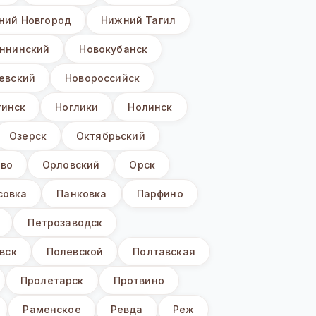
ний Новгород
Нижний Тагил
ннинский
Новокубанск
евский
Новороссийск
гинск
Ноглики
Нолинск
Озерск
Октябрьский
ево
Орловский
Орск
совка
Панковка
Парфино
Петрозаводск
вск
Полевской
Полтавская
Пролетарск
Протвино
Раменское
Ревда
Реж