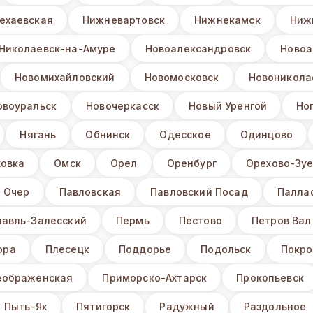
ехаевская
Нижневартовск
Нижнекамск
Ниж
Николаевск-на-Амуре
Новоалександровск
Новоа
Новомихайловский
Новомосковск
Новоникола
овоуральск
Новочеркасск
Новый Уренгой
Но
Нягань
Обнинск
Одесское
Одинцово
ховка
Омск
Орел
Оренбург
Орехово-Зу
Очер
Павловская
Павловский Посад
Палла
лавль-Залесский
Пермь
Пестово
Петров Вал
ора
Плесецк
Поддорье
Подольск
Покро
еображенская
Приморско-Ахтарск
Прокопьевск
Пыть-Ях
Пятигорск
Радужный
Раздольное