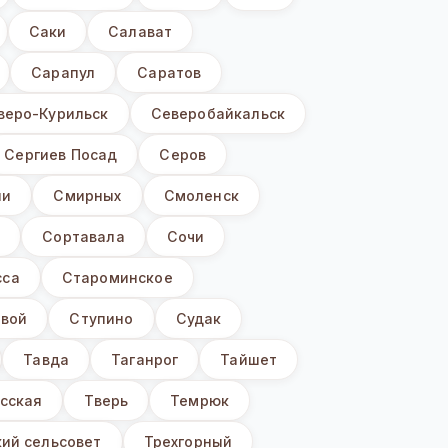
Саки
Салават
Сарапул
Саратов
веро-Курильск
Северобайкальск
Сергиев Посад
Серов
ни
Смирных
Смоленск
ы
Сортавала
Сочи
сса
Староминское
вой
Ступино
Судак
Тавда
Таганрог
Тайшет
сская
Тверь
Темрюк
ий сельсовет
Трехгорный