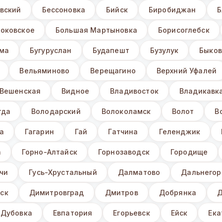
вский
Бессоновка
Бийск
Биробиджан
Б
Боковское
Большая Мартыновка
Борисоглебск
ьма
Бугуруслан
Будапешт
Бузулук
Быков
Вельяминово
Верещагино
Верхний Уфалей
Вешенская
Видное
Владивосток
Владикавк
гда
Володарский
Волоколамск
Волот
В
а
Гагарин
Гай
Гатчина
Геленджик
а
Горно-Алтайск
Горнозаводск
Городище
чи
Гусь-Хрустальный
Далматово
Дальнегор
ск
Димитровград
Дмитров
Добрянка
Д
Дубовка
Евпатория
Егорьевск
Ейск
Ека