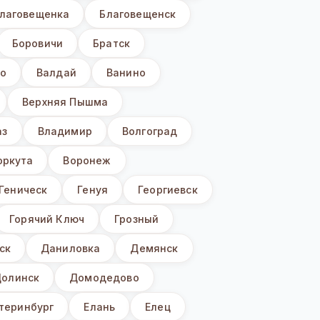
лаговещенка
Благовещенск
Боровичи
Братск
о
Валдай
Ванино
Верхняя Пышма
аз
Владимир
Волгоград
оркута
Воронеж
Геническ
Генуя
Георгиевск
Горячий Ключ
Грозный
ск
Даниловка
Демянск
олинск
Домодедово
теринбург
Елань
Елец