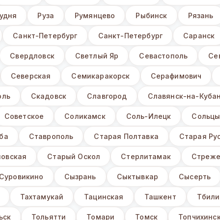
удня
Руза
Румянцево
Рыбинск
Рязань
Санкт-Петербург
Санкт-Петербург
Саранск
Свердловск
Светлый Яр
Севастополь
Се
Северская
Семикаракорск
Серафимович
оль
Скадовск
Славгород
Славянск-на-Куба
Советское
Соликамск
Соль-Илецк
Сольц
ба
Ставрополь
Старая Полтавка
Старая Ру
овская
Старый Оскол
Стерлитамак
Стреже
Суровикино
Сызрань
Сыктывкар
Сысерть
Тахтамукай
Тацинская
Ташкент
Тбили
ьск
Тольятти
Томари
Томск
Топчихинск