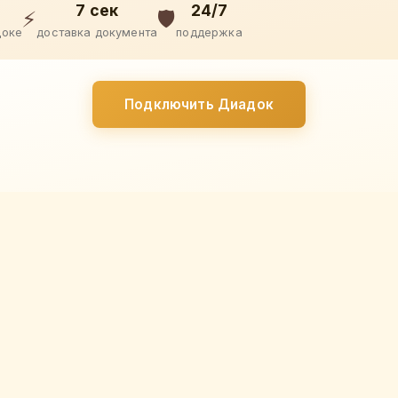
7 сек
24/7
⚡
🛡️
доке
доставка документа
поддержка
Подключить Диадок