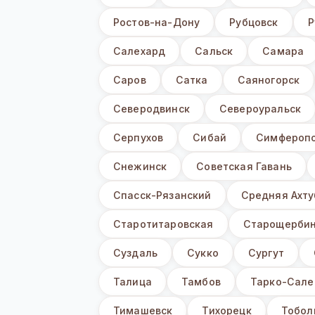
Ростов-на-Дону
Рубцовск
Р
Салехард
Сальск
Самара
Саров
Сатка
Саяногорск
Северодвинск
Североуральск
Серпухов
Сибай
Симфероп
Снежинск
Советская Гавань
Спасск-Рязанский
Средняя Ахту
Старотитаровская
Старощербин
Суздаль
Сукко
Сургут
Талица
Тамбов
Тарко-Сале
Тимашевск
Тихорецк
Тобол