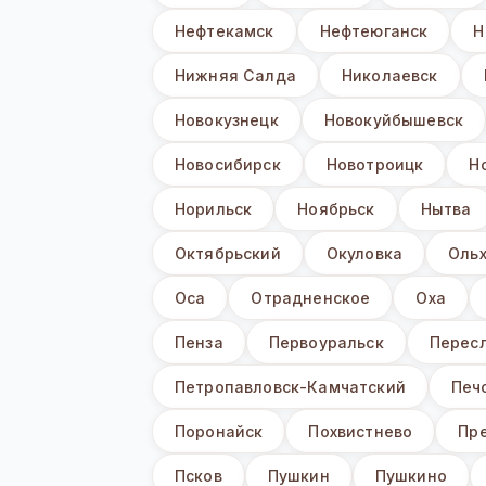
Нефтекамск
Нефтеюганск
Н
Нижняя Салда
Николаевск
Новокузнецк
Новокуйбышевск
Новосибирск
Новотроицк
Н
Норильск
Ноябрьск
Нытва
Октябрьский
Окуловка
Оль
Оса
Отрадненское
Оха
Пенза
Первоуральск
Перес
Петропавловск-Камчатский
Печ
Поронайск
Похвистнево
Пр
Псков
Пушкин
Пушкино