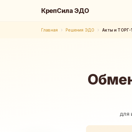
КрепСила ЭДО
Главная
Решения ЭДО
Акты и ТОРГ-
Обмен
для 