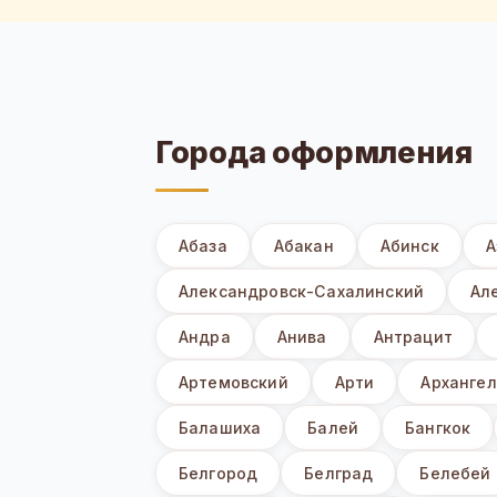
Города оформления
Абаза
Абакан
Абинск
А
Александровск-Сахалинский
Ал
Андра
Анива
Антрацит
Артемовский
Арти
Архангел
Балашиха
Балей
Бангкок
Белгород
Белград
Белебей