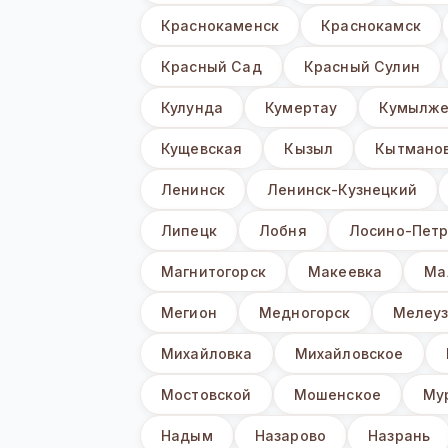
Краснокаменск
Краснокамск
Красный Сад
Красный Сулин
Кулунда
Кумертау
Кумылже
Кущевская
Кызыл
Кытмано
Ленинск
Ленинск-Кузнецкий
Липецк
Лобня
Лосино-Петр
Магнитогорск
Макеевка
Ма
Мегион
Медногорск
Мелеу
Михайловка
Михайловское
Мостовской
Мошенское
Му
Надым
Назарово
Назрань