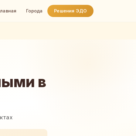
Главная
Города
Решения ЭДО
ными в
актах