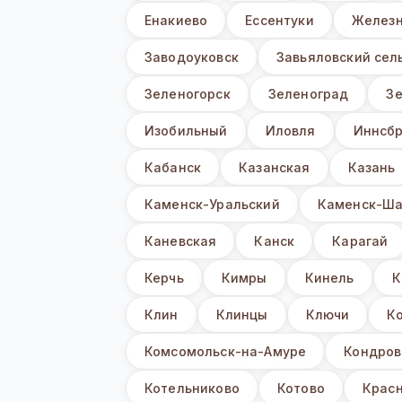
Енакиево
Ессентуки
Железн
Заводоуковск
Завьяловский сел
Зеленогорск
Зеленоград
З
Изобильный
Иловля
Иннсбр
Кабанск
Казанская
Казань
Каменск-Уральский
Каменск-Ша
Каневская
Канск
Карагай
Керчь
Кимры
Кинель
К
Клин
Клинцы
Ключи
К
Комсомольск-на-Амуре
Кондров
Котельниково
Котово
Крас