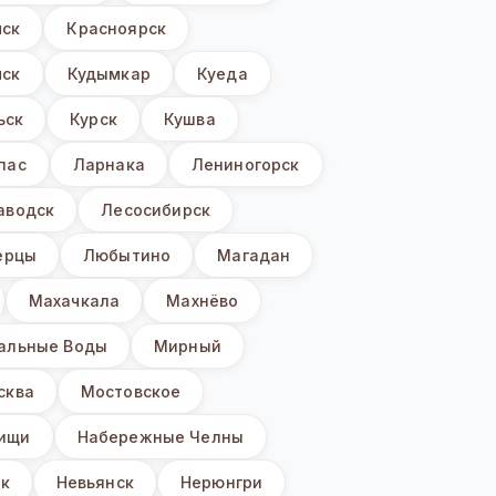
мск
Красноярск
ск
Кудымкар
Куеда
ьск
Курск
Кушва
пас
Ларнака
Лениногорск
аводск
Лесосибирск
ерцы
Любытино
Магадан
Махачкала
Махнёво
альные Воды
Мирный
сква
Мостовское
ищи
Набережные Челны
к
Невьянск
Нерюнгри