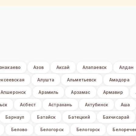
знакаево
Азов
Аксай
Алапаевск
Алдан
ексеевская
Алушта
Альметьевск
Амадора
Апшеронск
Арамиль
Арзамас
Армавир
ьск
Асбест
Астрахань
Ахтубинск
Аша
Барнаул
Батайск
Батецкий
Бахчисарай
Белово
Белогорск
Белогорск
Белорече