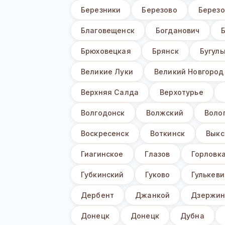
Березники
Березово
Березо
Благовещенск
Богданович
Брюховецкая
Брянск
Бугул
Великие Луки
Великий Новгород
Верхняя Салда
Верхотурье
Волгодонск
Волжский
Воло
Воскресенск
Воткинск
Выкс
Гиагинское
Глазов
Горловк
Губкинский
Гуково
Гулькеви
Дербент
Джанкой
Дзержин
Донецк
Донецк
Дубна