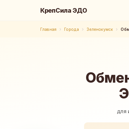
КрепСила ЭДО
Главная
Города
Зеленокумск
Обм
Обмен
Э
для 