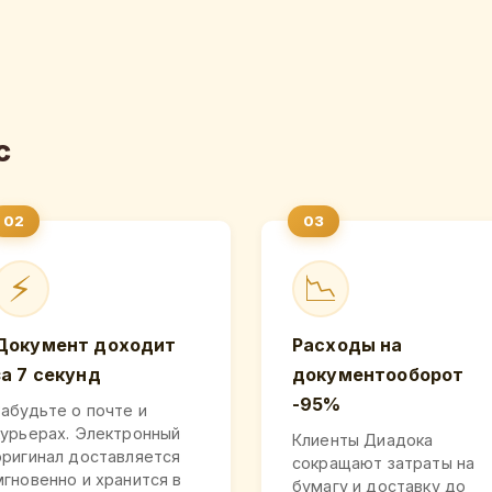
с
⚡
📉
Документ доходит
Расходы на
за 7 секунд
документооборот
-95%
Забудьте о почте и
курьерах. Электронный
Клиенты Диадока
оригинал доставляется
сокращают затраты на
мгновенно и хранится в
бумагу и доставку до