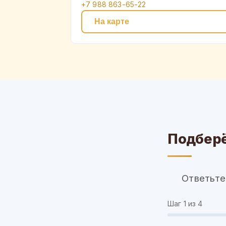
+7 988 863-65-22
На карте
Подберё
Ответьте
Шаг
1
из 4