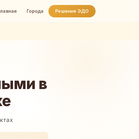
Главная
Города
Решения ЭДО
ными в
ке
актах