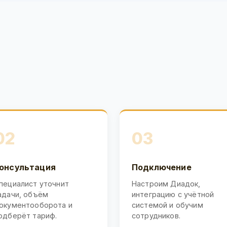
02
03
онсультация
Подключение
пециалист уточнит
Настроим Диадок,
адачи, объём
интеграцию с учётной
окументооборота и
системой и обучим
одберёт тариф.
сотрудников.