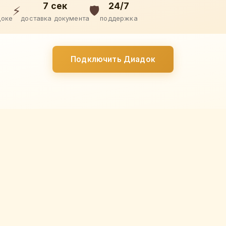
7 сек
24/7
⚡
🛡️
доке
доставка документа
поддержка
Подключить Диадок