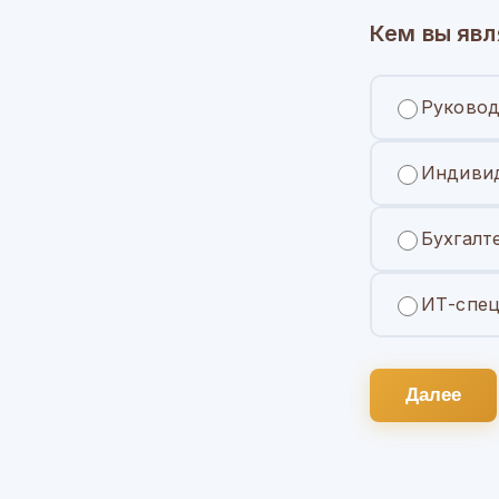
Кем вы явл
Руковод
Индивид
Бухгалт
ИТ-спец
Далее