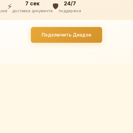
7 сек
24/7
⚡
🛡️
доке
доставка документа
поддержка
Подключить Диадок