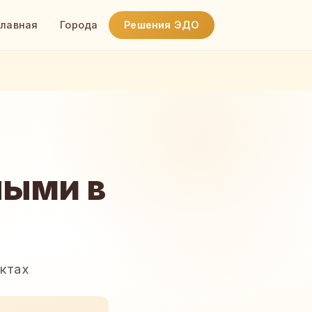
Главная
Города
Решения ЭДО
ными в
актах