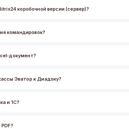
itrix24 коробочной версии (сервер)?
ия командировок?
xcel-документ?
кассы Эватор к Диадоку?
ка и 1С?
к PDF?