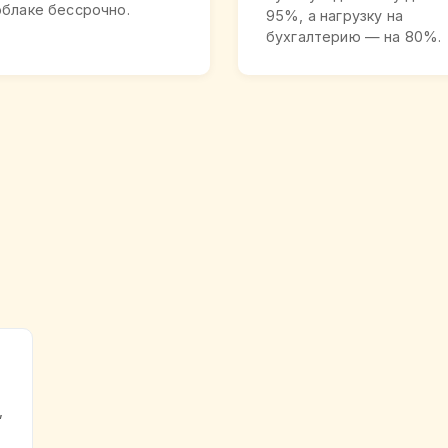
облаке бессрочно.
95%, а нагрузку на
бухгалтерию — на 80%.
,