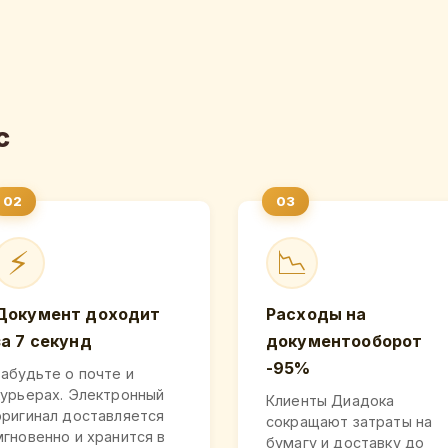
с
⚡
📉
Документ доходит
Расходы на
за 7 секунд
документооборот
-95%
Забудьте о почте и
курьерах. Электронный
Клиенты Диадока
оригинал доставляется
сокращают затраты на
мгновенно и хранится в
бумагу и доставку до