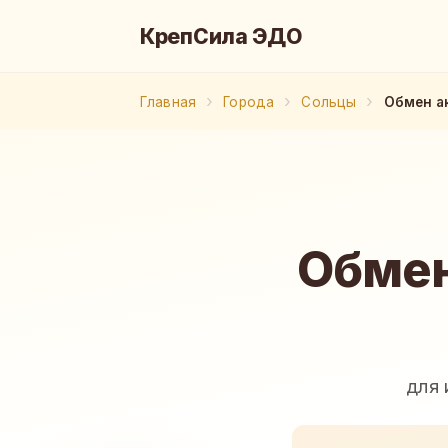
КрепСила ЭДО
Главная
Города
Сольцы
Обмен а
Обмен
для 