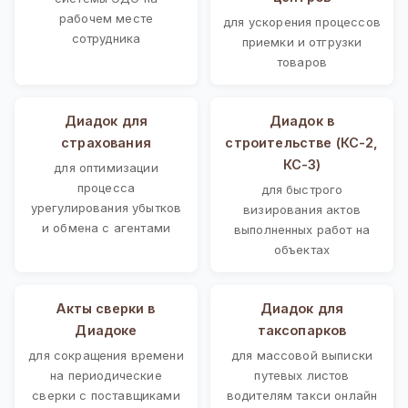
рабочем месте
для ускорения процессов
сотрудника
приемки и отгрузки
товаров
Диадок для
Диадок в
страхования
строительстве (КС-2,
КС-3)
для оптимизации
процесса
для быстрого
урегулирования убытков
визирования актов
и обмена с агентами
выполненных работ на
объектах
Акты сверки в
Диадок для
Диадоке
таксопарков
для сокращения времени
для массовой выписки
на периодические
путевых листов
сверки с поставщиками
водителям такси онлайн