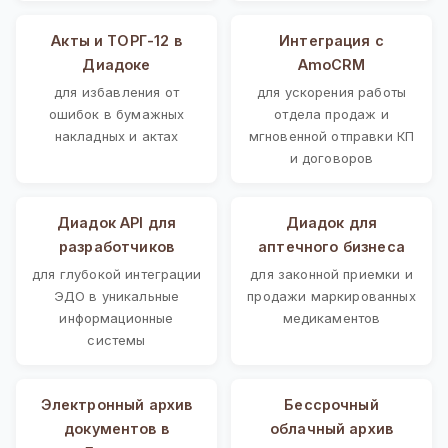
Акты и ТОРГ-12 в
Интеграция с
Диадоке
AmoCRM
для избавления от
для ускорения работы
ошибок в бумажных
отдела продаж и
накладных и актах
мгновенной отправки КП
и договоров
Диадок API для
Диадок для
разработчиков
аптечного бизнеса
для глубокой интеграции
для законной приемки и
ЭДО в уникальные
продажи маркированных
информационные
медикаментов
системы
Электронный архив
Бессрочный
документов в
облачный архив