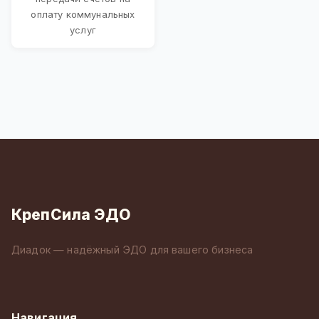
оплату коммунальных
услуг
КрепСила ЭДО
Диадок — надёжный ЭДО для вашего бизнеса
Навигация