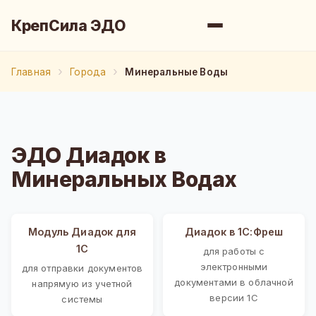
КрепСила ЭДО
Главная
Города
Минеральные Воды
ЭДО Диадок в
Минеральных Водах
Модуль Диадок для
Диадок в 1С:Фреш
1С
для работы с
электронными
для отправки документов
документами в облачной
напрямую из учетной
версии 1С
системы