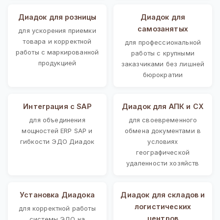
Диадок для розницы
Диадок для
самозанятых
для ускорения приемки
товара и корректной
для профессиональной
работы с маркированной
работы с крупными
продукцией
заказчиками без лишней
бюрократии
Интеграция с SAP
Диадок для АПК и СХ
для объединения
для своевременного
мощностей ERP SAP и
обмена документами в
гибкости ЭДО Диадок
условиях
географической
удаленности хозяйств
Установка Диадока
Диадок для складов и
логистических
для корректной работы
центров
системы ЭДО на