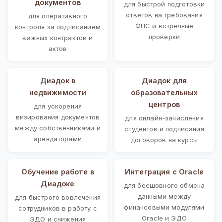
документов
для быстрой подготовки
ответов на требования
для оперативного
ФНС и встречные
контроля за подписанием
проверки
важных контрактов и
актов
Диадок в
Диадок для
недвижимости
образовательных
центров
для ускорения
визирования документов
для онлайн-зачисления
между собственниками и
студентов и подписания
арендаторами
договоров на курсы
Обучение работе в
Интеграция с Oracle
Диадоке
для бесшовного обмена
данными между
для быстрого вовлечения
финансовыми модулями
сотрудников в работу с
Oracle и ЭДО
ЭДО и снижения