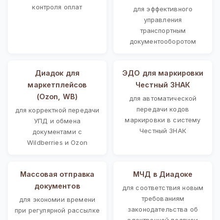
контроля оплат
для эффективного
управления
транспортным
документооборотом
Диадок для
ЭДО для маркировки
маркетплейсов
Честный ЗНАК
(Ozon, WB)
для автоматической
передачи кодов
для корректной передачи
маркировки в систему
УПД и обмена
Честный ЗНАК
документами с
Wildberries и Ozon
Массовая отправка
МЧД в Диадоке
документов
для соответствия новым
требованиям
для экономии времени
законодательства об
при регулярной рассылке
электронной подписи