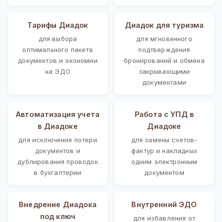
Тарифы Диадок
Диадок для туризма
для выбора
для мгновенного
оптимального пакета
подтверждения
документов и экономии
бронирований и обмена
на ЭДО
закрывающими
документами
Автоматизация учета
Работа с УПД в
в Диадоке
Диадоке
для исключения потери
для замены счетов-
документов и
фактур и накладных
дублирования проводок
одним электронным
в бухгалтерии
документом
Внедрение Диадока
Внутренний ЭДО
под ключ
для избавления от