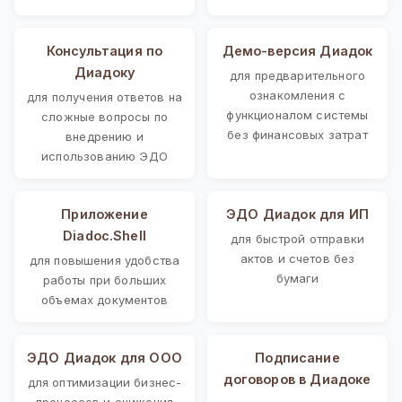
Консультация по
Демо-версия Диадок
Диадоку
для предварительного
ознакомления с
для получения ответов на
функционалом системы
сложные вопросы по
без финансовых затрат
внедрению и
использованию ЭДО
Приложение
ЭДО Диадок для ИП
Diadoc.Shell
для быстрой отправки
актов и счетов без
для повышения удобства
бумаги
работы при больших
объемах документов
ЭДО Диадок для ООО
Подписание
договоров в Диадоке
для оптимизации бизнес-
процессов и снижения