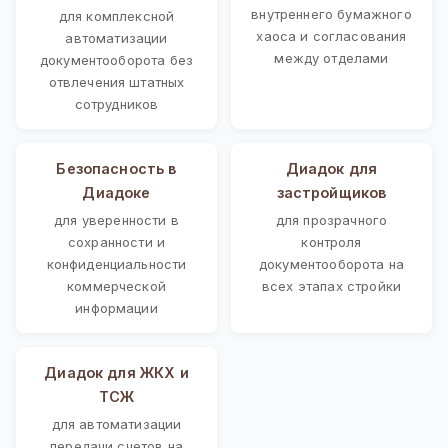
внутреннего бумажного
для комплексной
хаоса и согласования
автоматизации
между отделами
документооборота без
отвлечения штатных
сотрудников
Безопасность в
Диадок для
Диадоке
застройщиков
для уверенности в
для прозрачного
сохранности и
контроля
конфиденциальности
документооборота на
коммерческой
всех этапах стройки
информации
Диадок для ЖКХ и
ТСЖ
для автоматизации
передачи счетов на