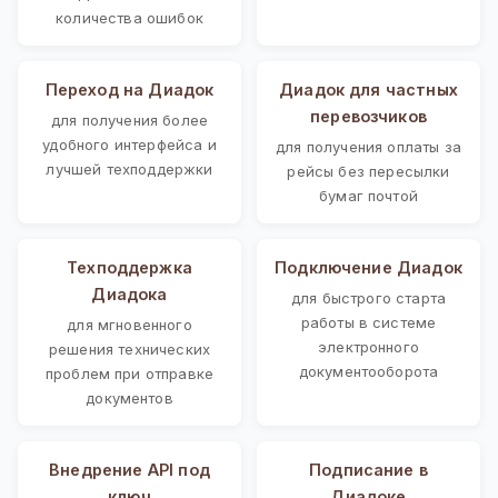
количества ошибок
Переход на Диадок
Диадок для частных
перевозчиков
для получения более
удобного интерфейса и
для получения оплаты за
лучшей техподдержки
рейсы без пересылки
бумаг почтой
Техподдержка
Подключение Диадок
Диадока
для быстрого старта
работы в системе
для мгновенного
электронного
решения технических
документооборота
проблем при отправке
документов
Внедрение API под
Подписание в
ключ
Диадоке