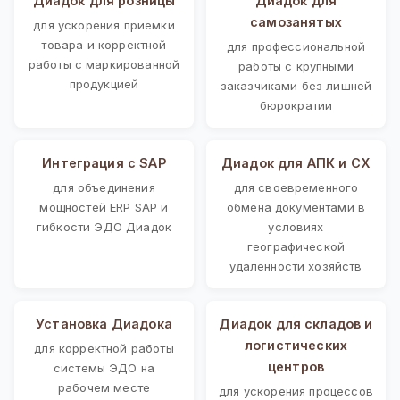
Диадок для розницы
Диадок для
самозанятых
для ускорения приемки
товара и корректной
для профессиональной
работы с маркированной
работы с крупными
продукцией
заказчиками без лишней
бюрократии
Интеграция с SAP
Диадок для АПК и СХ
для объединения
для своевременного
мощностей ERP SAP и
обмена документами в
гибкости ЭДО Диадок
условиях
географической
удаленности хозяйств
Установка Диадока
Диадок для складов и
логистических
для корректной работы
центров
системы ЭДО на
рабочем месте
для ускорения процессов