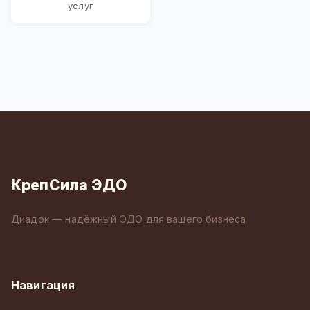
услуг
КрепСила ЭДО
Диадок — надёжный ЭДО для вашего бизнеса
Навигация