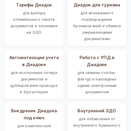
Тарифы Диадок
Диадок для туризма
для выбора
для мгновенного
оптимального пакета
подтверждения
документов и экономии
бронирований и обмена
на ЭДО
закрывающими
документами
Автоматизация учета
Работа с УПД в
в Диадоке
Диадоке
для исключения потери
для замены счетов-
документов и
фактур и накладных
дублирования проводок
одним электронным
в бухгалтерии
документом
Внедрение Диадока
Внутренний ЭДО
под ключ
для избавления от
внутреннего бумажного
для комплексной