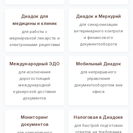
Диадок для
Диадок и Меркурий
медицины и клиник
для синхронизации
ветеринарного контроля
для работы с
и финансового
маркировкой лекарств и
документооборота
электронными рецептами
Международный ЭДО
Мобильный Диадок
для исключения
для непрерывного
дорогостоящей
управления
международной
документооборотом вне
курьерской доставки
офиса
документов
Мониторинг
Налоговая в Диадоке
документов
для быстрой подготовки
ответов на требования
для оперативного