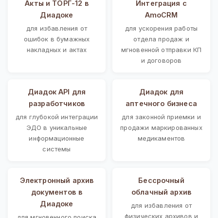
Акты и ТОРГ-12 в
Интеграция с
Диадоке
AmoCRM
для избавления от
для ускорения работы
ошибок в бумажных
отдела продаж и
накладных и актах
мгновенной отправки КП
и договоров
Диадок API для
Диадок для
разработчиков
аптечного бизнеса
для глубокой интеграции
для законной приемки и
ЭДО в уникальные
продажи маркированных
информационные
медикаментов
системы
Электронный архив
Бессрочный
документов в
облачный архив
Диадоке
для избавления от
физических архивов и
для мгновенного поиска