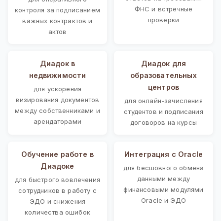
ФНС и встречные
контроля за подписанием
проверки
важных контрактов и
актов
Диадок в
Диадок для
недвижимости
образовательных
центров
для ускорения
визирования документов
для онлайн-зачисления
между собственниками и
студентов и подписания
арендаторами
договоров на курсы
Обучение работе в
Интеграция с Oracle
Диадоке
для бесшовного обмена
данными между
для быстрого вовлечения
финансовыми модулями
сотрудников в работу с
Oracle и ЭДО
ЭДО и снижения
количества ошибок