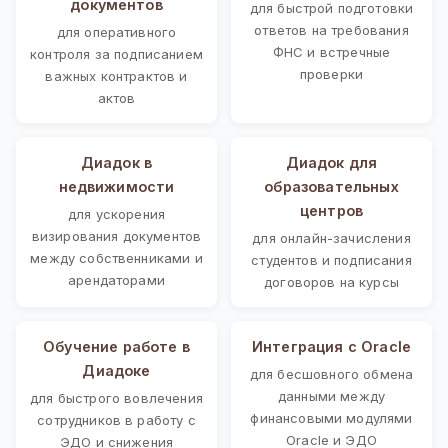
документов
для быстрой подготовки
ответов на требования
для оперативного
ФНС и встречные
контроля за подписанием
проверки
важных контрактов и
актов
Диадок в
Диадок для
недвижимости
образовательных
центров
для ускорения
визирования документов
для онлайн-зачисления
между собственниками и
студентов и подписания
арендаторами
договоров на курсы
Обучение работе в
Интеграция с Oracle
Диадоке
для бесшовного обмена
данными между
для быстрого вовлечения
финансовыми модулями
сотрудников в работу с
Oracle и ЭДО
ЭДО и снижения