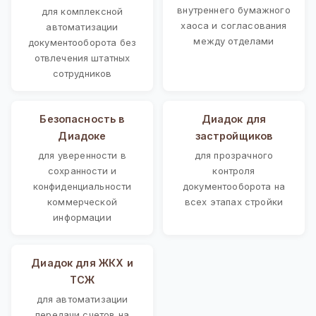
внутреннего бумажного
для комплексной
хаоса и согласования
автоматизации
между отделами
документооборота без
отвлечения штатных
сотрудников
Безопасность в
Диадок для
Диадоке
застройщиков
для уверенности в
для прозрачного
сохранности и
контроля
конфиденциальности
документооборота на
коммерческой
всех этапах стройки
информации
Диадок для ЖКХ и
ТСЖ
для автоматизации
передачи счетов на