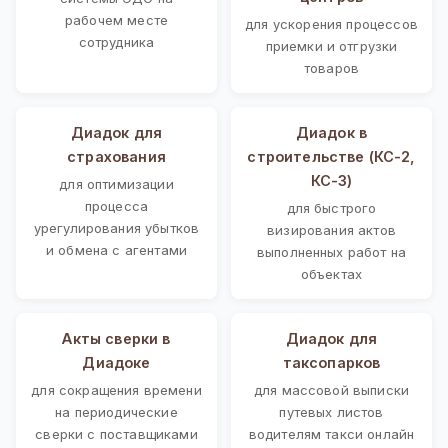
рабочем месте
для ускорения процессов
сотрудника
приемки и отгрузки
товаров
Диадок для
Диадок в
страхования
строительстве (КС-2,
КС-3)
для оптимизации
процесса
для быстрого
урегулирования убытков
визирования актов
и обмена с агентами
выполненных работ на
объектах
Акты сверки в
Диадок для
Диадоке
таксопарков
для сокращения времени
для массовой выписки
на периодические
путевых листов
сверки с поставщиками
водителям такси онлайн