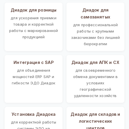
Диадок для розницы
Диадок для
самозанятых
для ускорения приемки
товара и корректной
для профессиональной
работы с маркированной
работы с крупными
продукцией
заказчиками без лишней
бюрократии
Интеграция с SAP
Диадок для АПК и СХ
для объединения
для своевременного
мощностей ERP SAP и
обмена документами в
гибкости ЭДО Диадок
условиях
географической
удаленности хозяйств
Установка Диадока
Диадок для складов и
логистических
для корректной работы
центров
системы ЭДО на