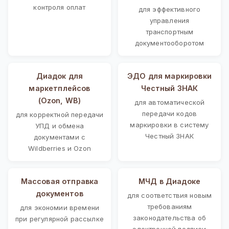
контроля оплат
для эффективного
управления
транспортным
документооборотом
Диадок для
ЭДО для маркировки
маркетплейсов
Честный ЗНАК
(Ozon, WB)
для автоматической
передачи кодов
для корректной передачи
маркировки в систему
УПД и обмена
Честный ЗНАК
документами с
Wildberries и Ozon
Массовая отправка
МЧД в Диадоке
документов
для соответствия новым
требованиям
для экономии времени
законодательства об
при регулярной рассылке
электронной подписи