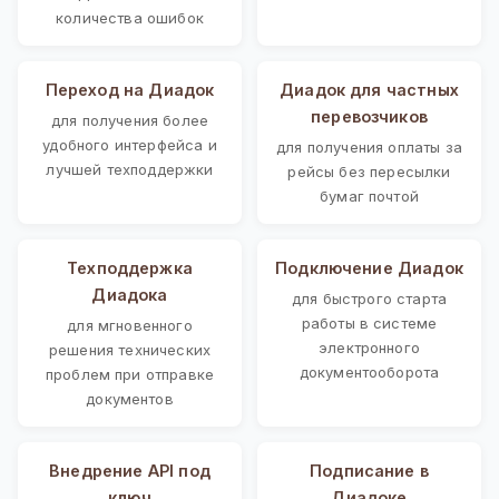
количества ошибок
Переход на Диадок
Диадок для частных
перевозчиков
для получения более
удобного интерфейса и
для получения оплаты за
лучшей техподдержки
рейсы без пересылки
бумаг почтой
Техподдержка
Подключение Диадок
Диадока
для быстрого старта
работы в системе
для мгновенного
электронного
решения технических
документооборота
проблем при отправке
документов
Внедрение API под
Подписание в
ключ
Диадоке