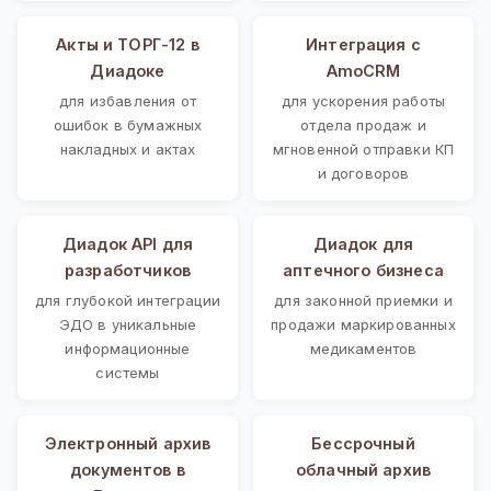
Акты и ТОРГ-12 в
Интеграция с
Диадоке
AmoCRM
для избавления от
для ускорения работы
ошибок в бумажных
отдела продаж и
накладных и актах
мгновенной отправки КП
и договоров
Диадок API для
Диадок для
разработчиков
аптечного бизнеса
для глубокой интеграции
для законной приемки и
ЭДО в уникальные
продажи маркированных
информационные
медикаментов
системы
Электронный архив
Бессрочный
документов в
облачный архив