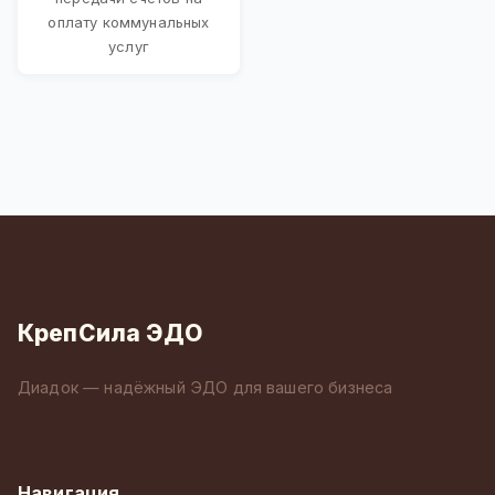
оплату коммунальных
услуг
КрепСила ЭДО
Диадок — надёжный ЭДО для вашего бизнеса
Навигация