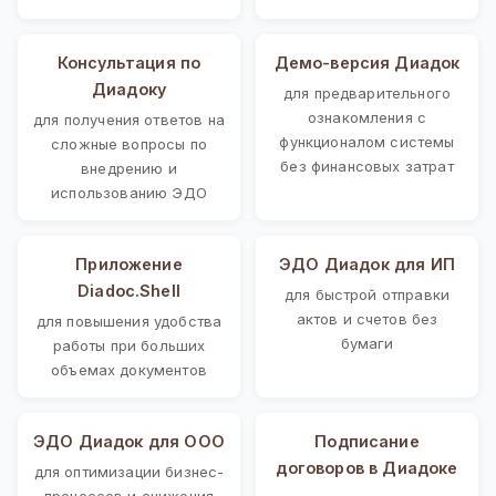
Консультация по
Демо-версия Диадок
Диадоку
для предварительного
ознакомления с
для получения ответов на
функционалом системы
сложные вопросы по
без финансовых затрат
внедрению и
использованию ЭДО
Приложение
ЭДО Диадок для ИП
Diadoc.Shell
для быстрой отправки
актов и счетов без
для повышения удобства
бумаги
работы при больших
объемах документов
ЭДО Диадок для ООО
Подписание
договоров в Диадоке
для оптимизации бизнес-
процессов и снижения