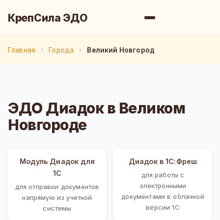
КрепСила ЭДО
Главная
Города
Великий Новгород
ЭДО Диадок в Великом
Новгороде
Модуль Диадок для
Диадок в 1С:Фреш
1С
для работы с
электронными
для отправки документов
документами в облачной
напрямую из учетной
версии 1С
системы