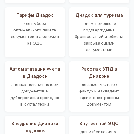
Тарифы Диадок
Диадок для туризма
для выбора
для мгновенного
оптимального пакета
подтверждения
документов и экономии
бронирований и обмена
на ЭДО
закрывающими
документами
Автоматизация учета
Работа с УПД в
в Диадоке
Диадоке
для исключения потери
для замены счетов-
документов и
фактур и накладных
дублирования проводок
одним электронным
в бухгалтерии
документом
Внедрение Диадока
Внутренний ЭДО
под ключ
для избавления от