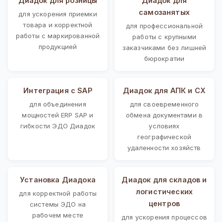
Диадок для розницы
Диадок для
самозанятых
для ускорения приемки
товара и корректной
для профессиональной
работы с маркированной
работы с крупными
продукцией
заказчиками без лишней
бюрократии
Интеграция с SAP
Диадок для АПК и СХ
для объединения
для своевременного
мощностей ERP SAP и
обмена документами в
гибкости ЭДО Диадок
условиях
географической
удаленности хозяйств
Установка Диадока
Диадок для складов и
логистических
для корректной работы
центров
системы ЭДО на
рабочем месте
для ускорения процессов