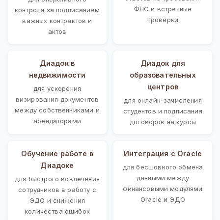
ФНС и встречные
контроля за подписанием
проверки
важных контрактов и
актов
Диадок в
Диадок для
недвижимости
образовательных
центров
для ускорения
визирования документов
для онлайн-зачисления
между собственниками и
студентов и подписания
арендаторами
договоров на курсы
Обучение работе в
Интеграция с Oracle
Диадоке
для бесшовного обмена
данными между
для быстрого вовлечения
финансовыми модулями
сотрудников в работу с
Oracle и ЭДО
ЭДО и снижения
количества ошибок