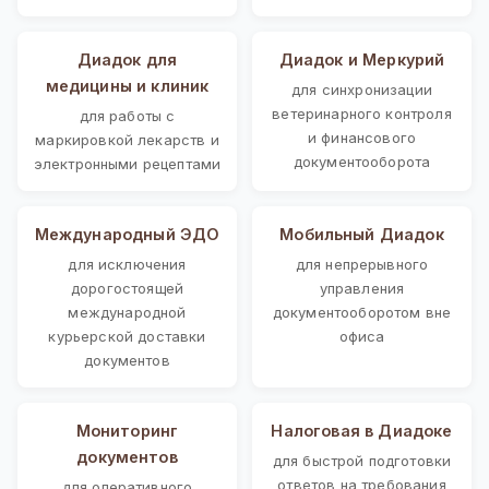
Диадок для
Диадок и Меркурий
медицины и клиник
для синхронизации
ветеринарного контроля
для работы с
и финансового
маркировкой лекарств и
документооборота
электронными рецептами
Международный ЭДО
Мобильный Диадок
для исключения
для непрерывного
дорогостоящей
управления
международной
документооборотом вне
курьерской доставки
офиса
документов
Мониторинг
Налоговая в Диадоке
документов
для быстрой подготовки
ответов на требования
для оперативного