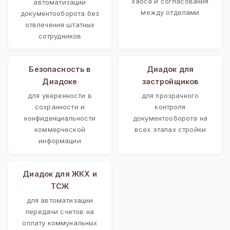
хаоса и согласования
автоматизации
между отделами
документооборота без
отвлечения штатных
сотрудников
Безопасность в
Диадок для
Диадоке
застройщиков
для уверенности в
для прозрачного
сохранности и
контроля
конфиденциальности
документооборота на
коммерческой
всех этапах стройки
информации
Диадок для ЖКХ и
ТСЖ
для автоматизации
передачи счетов на
оплату коммунальных