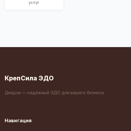
услуг
КрепСила ЭДО
Диадок — надёжный ЭДО для вашего бизнеса
Навигация