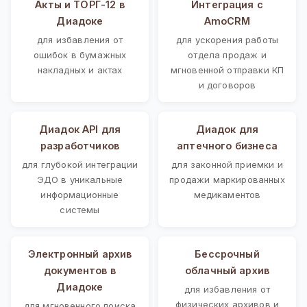
Акты и ТОРГ-12 в
Интеграция с
Диадоке
AmoCRM
для избавления от
для ускорения работы
ошибок в бумажных
отдела продаж и
накладных и актах
мгновенной отправки КП
и договоров
Диадок API для
Диадок для
разработчиков
аптечного бизнеса
для глубокой интеграции
для законной приемки и
ЭДО в уникальные
продажи маркированных
информационные
медикаментов
системы
Электронный архив
Бессрочный
документов в
облачный архив
Диадоке
для избавления от
физических архивов и
для мгновенного поиска