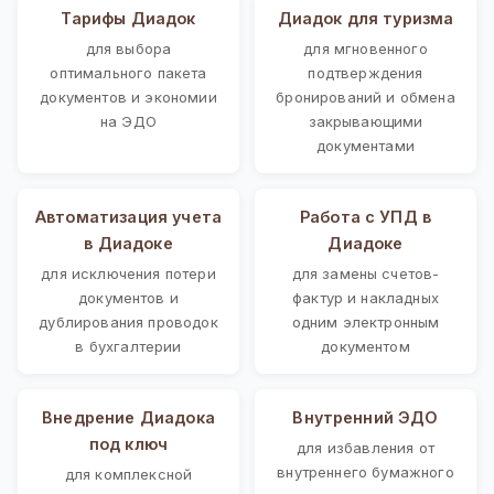
Тарифы Диадок
Диадок для туризма
для выбора
для мгновенного
оптимального пакета
подтверждения
документов и экономии
бронирований и обмена
на ЭДО
закрывающими
документами
Автоматизация учета
Работа с УПД в
в Диадоке
Диадоке
для исключения потери
для замены счетов-
документов и
фактур и накладных
дублирования проводок
одним электронным
в бухгалтерии
документом
Внедрение Диадока
Внутренний ЭДО
под ключ
для избавления от
внутреннего бумажного
для комплексной