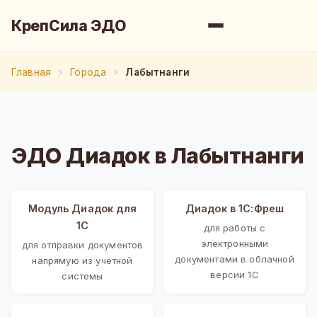
КрепСила ЭДО
Главная
Города
Лабытнанги
ЭДО Диадок в Лабытнанги
Модуль Диадок для
Диадок в 1С:Фреш
1С
для работы с
электронными
для отправки документов
документами в облачной
напрямую из учетной
версии 1С
системы