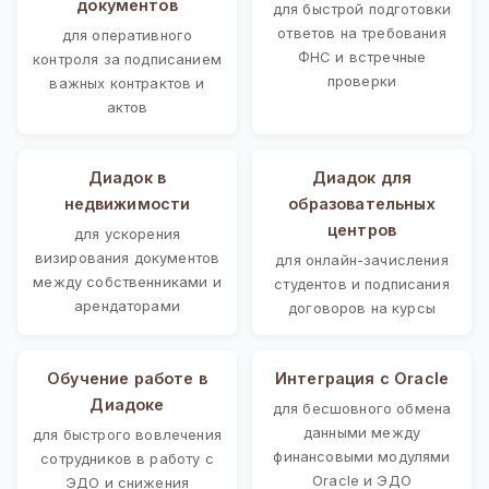
документов
для быстрой подготовки
ответов на требования
для оперативного
ФНС и встречные
контроля за подписанием
проверки
важных контрактов и
актов
Диадок в
Диадок для
недвижимости
образовательных
центров
для ускорения
визирования документов
для онлайн-зачисления
между собственниками и
студентов и подписания
арендаторами
договоров на курсы
Обучение работе в
Интеграция с Oracle
Диадоке
для бесшовного обмена
данными между
для быстрого вовлечения
финансовыми модулями
сотрудников в работу с
Oracle и ЭДО
ЭДО и снижения