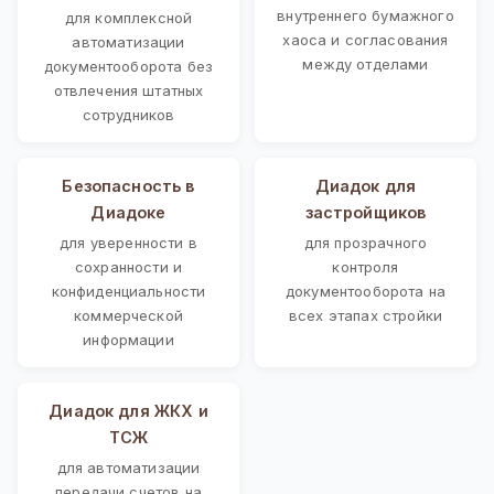
внутреннего бумажного
для комплексной
хаоса и согласования
автоматизации
между отделами
документооборота без
отвлечения штатных
сотрудников
Безопасность в
Диадок для
Диадоке
застройщиков
для уверенности в
для прозрачного
сохранности и
контроля
конфиденциальности
документооборота на
коммерческой
всех этапах стройки
информации
Диадок для ЖКХ и
ТСЖ
для автоматизации
передачи счетов на