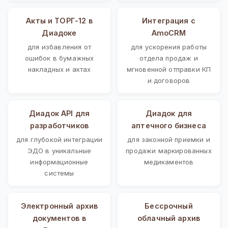
Акты и ТОРГ-12 в
Интеграция с
Диадоке
AmoCRM
для избавления от
для ускорения работы
ошибок в бумажных
отдела продаж и
накладных и актах
мгновенной отправки КП
и договоров
Диадок API для
Диадок для
разработчиков
аптечного бизнеса
для глубокой интеграции
для законной приемки и
ЭДО в уникальные
продажи маркированных
информационные
медикаментов
системы
Электронный архив
Бессрочный
документов в
облачный архив