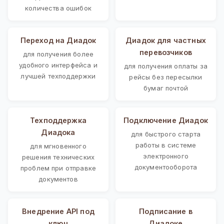
количества ошибок
Переход на Диадок
Диадок для частных
перевозчиков
для получения более
удобного интерфейса и
для получения оплаты за
лучшей техподдержки
рейсы без пересылки
бумаг почтой
Техподдержка
Подключение Диадок
Диадока
для быстрого старта
работы в системе
для мгновенного
электронного
решения технических
документооборота
проблем при отправке
документов
Внедрение API под
Подписание в
ключ
Диадоке