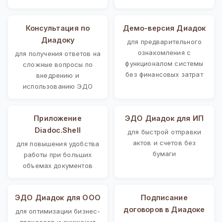
Консультация по
Демо-версия Диадок
Диадоку
для предварительного
ознакомления с
для получения ответов на
функционалом системы
сложные вопросы по
без финансовых затрат
внедрению и
использованию ЭДО
Приложение
ЭДО Диадок для ИП
Diadoc.Shell
для быстрой отправки
актов и счетов без
для повышения удобства
бумаги
работы при больших
объемах документов
ЭДО Диадок для ООО
Подписание
договоров в Диадоке
для оптимизации бизнес-
процессов и снижения