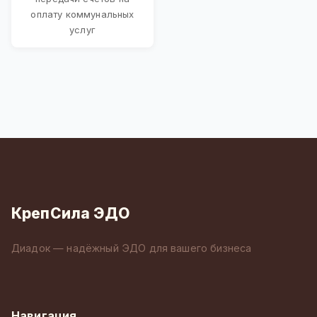
оплату коммунальных
услуг
КрепСила ЭДО
Диадок — надёжный ЭДО для вашего бизнеса
Навигация