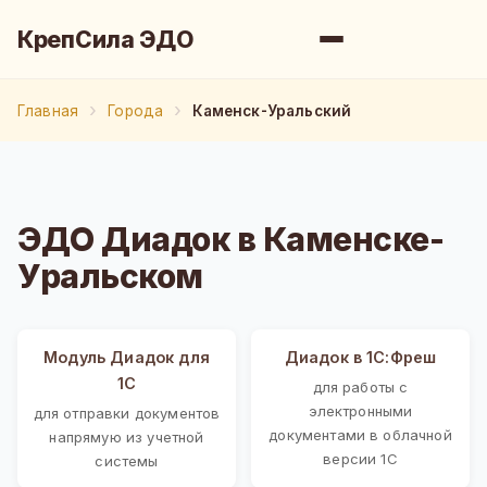
КрепСила ЭДО
Главная
Города
Каменск-Уральский
ЭДО Диадок в Каменске-
Уральском
Модуль Диадок для
Диадок в 1С:Фреш
1С
для работы с
электронными
для отправки документов
документами в облачной
напрямую из учетной
версии 1С
системы