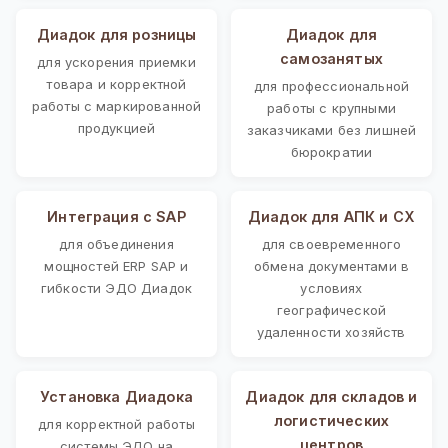
Диадок для розницы
Диадок для
самозанятых
для ускорения приемки
товара и корректной
для профессиональной
работы с маркированной
работы с крупными
продукцией
заказчиками без лишней
бюрократии
Интеграция с SAP
Диадок для АПК и СХ
для объединения
для своевременного
мощностей ERP SAP и
обмена документами в
гибкости ЭДО Диадок
условиях
географической
удаленности хозяйств
Установка Диадока
Диадок для складов и
логистических
для корректной работы
центров
системы ЭДО на