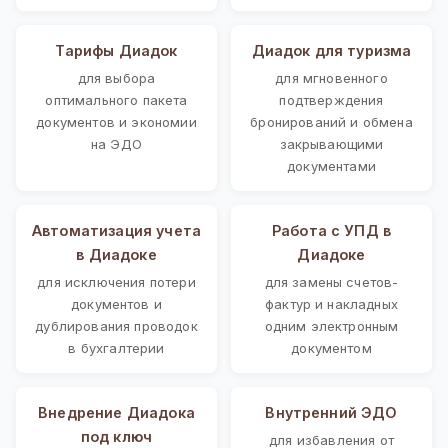
Тарифы Диадок
Диадок для туризма
для выбора
для мгновенного
оптимального пакета
подтверждения
документов и экономии
бронирований и обмена
на ЭДО
закрывающими
документами
Автоматизация учета
Работа с УПД в
в Диадоке
Диадоке
для исключения потери
для замены счетов-
документов и
фактур и накладных
дублирования проводок
одним электронным
в бухгалтерии
документом
Внедрение Диадока
Внутренний ЭДО
под ключ
для избавления от