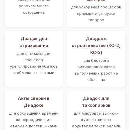
рабочем месте
для ускорения процессов
сотрудника
приемки и отгрузки
товаров
Диадок для
Диадок в
страхования
строительстве (КС-2,
КС-3)
для оптимизации
процесса
для быстрого
урегулирования убытков
визирования актов
и обмена с агентами
выполненных работ на
объектах
Акты сверки в
Диадок для
Диадоке
таксопарков
для сокращения времени
для массовой выписки
на периодические
путевых листов
сверки с поставщиками
водителям такси онлайн