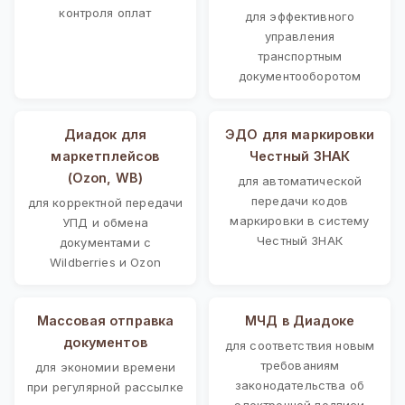
контроля оплат
для эффективного
управления
транспортным
документооборотом
Диадок для
ЭДО для маркировки
маркетплейсов
Честный ЗНАК
(Ozon, WB)
для автоматической
передачи кодов
для корректной передачи
маркировки в систему
УПД и обмена
Честный ЗНАК
документами с
Wildberries и Ozon
Массовая отправка
МЧД в Диадоке
документов
для соответствия новым
требованиям
для экономии времени
законодательства об
при регулярной рассылке
электронной подписи