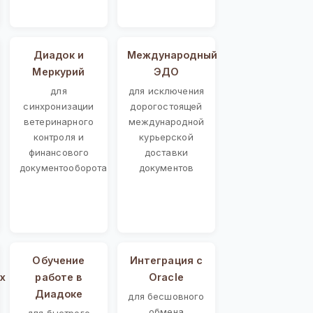
Диадок и
Международный
Меркурий
ЭДО
для
для исключения
синхронизации
дорогостоящей
ветеринарного
международной
контроля и
курьерской
финансового
доставки
документооборота
документов
Обучение
Интеграция с
х
работе в
Oracle
Диадоке
для бесшовного
обмена
для быстрого