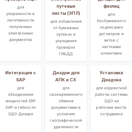
путевые
физлиц
для
листы (ЭПЛ)
уверенности в
для
легитимности
безбумажного
для избавления
полученных
подписания
от бумажных
электронных
договоров и
путевок и
документов
актов с
упрощения
частными
проверок
клиентами
ГИБДД
Интеграция с
Диадок для
Установка
SAP
АПК и СХ
Диадока
для
для
для корректной
объединения
своевременного
работы системы
мощностей ERP
обмена
ЭДО на
SAP и гибкости
документами в
рабочем месте
ЭДО Диадок
условиях
сотрудника
географической
удаленности