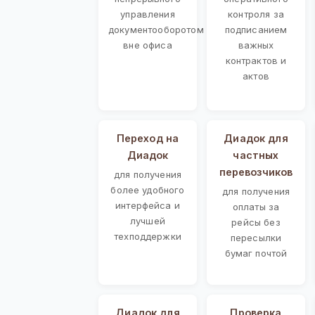
управления
контроля за
документооборотом
подписанием
вне офиса
важных
контрактов и
актов
Переход на
Диадок для
Диадок
частных
перевозчиков
для получения
более удобного
для получения
интерфейса и
оплаты за
лучшей
рейсы без
техподдержки
пересылки
бумаг почтой
Диадок для
Проверка