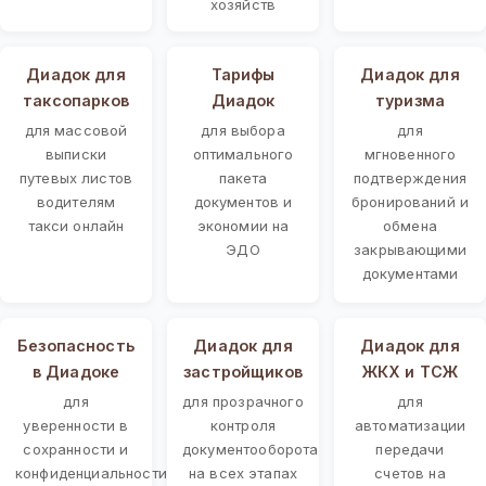
хозяйств
Диадок для
Тарифы
Диадок для
таксопарков
Диадок
туризма
для массовой
для выбора
для
выписки
оптимального
мгновенного
путевых листов
пакета
подтверждения
водителям
документов и
бронирований и
такси онлайн
экономии на
обмена
ЭДО
закрывающими
документами
Безопасность
Диадок для
Диадок для
в Диадоке
застройщиков
ЖКХ и ТСЖ
для
для прозрачного
для
уверенности в
контроля
автоматизации
сохранности и
документооборота
передачи
конфиденциальности
на всех этапах
счетов на