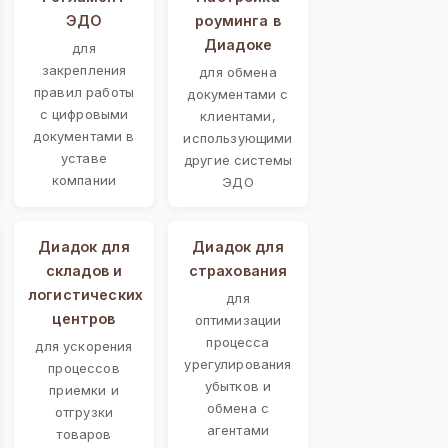
ЭДО
роуминга в
Диадоке
для
закрепления
для обмена
правил работы
документами с
с цифровыми
клиентами,
документами в
использующими
уставе
другие системы
компании
ЭДО
Диадок для
Диадок для
складов и
страхования
логистических
для
центров
оптимизации
процесса
для ускорения
урегулирования
процессов
убытков и
приемки и
обмена с
отгрузки
агентами
товаров