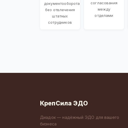
согласования
документооборота
между
без отвлечения
отделами
штатных
сотрудников
КрепСила ЭДО
Диадок — надёжный ЭДО для вашего
бизнеса