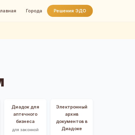
Главная
Города
Решения ЭДО
м
Диадок для
Электронный
аптечного
архив
бизнеса
документов в
Диадоке
для законной