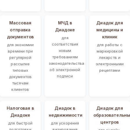
Массовая
МЧД в
Диадок для
отправка
Диадоке
медицины и
документов
клиник
для
соответствия
для экономии
для работы с
новым
времени при
маркировкой
требованиям
регулярной
лекарств и
законодательства
рассылке
электронными
об электронной
типовых
рецептами
подписи
документов
тысячам
клиентов
Налоговая в
Диадок в
Диадок для
Диадоке
недвижимости
образовательны
центров
для быстрой
для ускорения
подготовки
визирования
для онлайн-