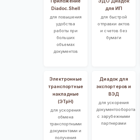
Приложение
ЭДО Диадок
Diadoc.Shell
для ИП
для повышения
для быстрой
удобства
отправки актов
работы при
и счетов без
больших
бумаги
объемах
документов
Электронные
Диадок для
транспортные
экспортеров и
накладные
ВЭД
(ЭТрН)
для ускорения
документооборота
для ускорения
с зарубежными
обмена
партнерами
транспортными
документами и
получения