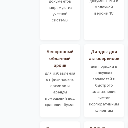
документами в
документов
облачной
напрямую из
версии 1С
учетной
системы
Бессрочный
Диадок для
облачный
автосервисов
архив
для порядка в
закупках
для избавления
запчастей и
от физических
быстрого
архивов и
выставления
аренды
счетов
помещений под
корпоративным
хранение бумаг
клиентам