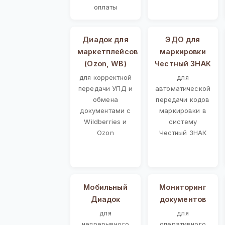
оплаты
Диадок для
ЭДО для
маркетплейсов
маркировки
(Ozon, WB)
Честный ЗНАК
для корректной
для
передачи УПД и
автоматической
обмена
передачи кодов
документами с
маркировки в
Wildberries и
систему
Ozon
Честный ЗНАК
Мобильный
Мониторинг
Диадок
документов
для
для
непрерывного
оперативного