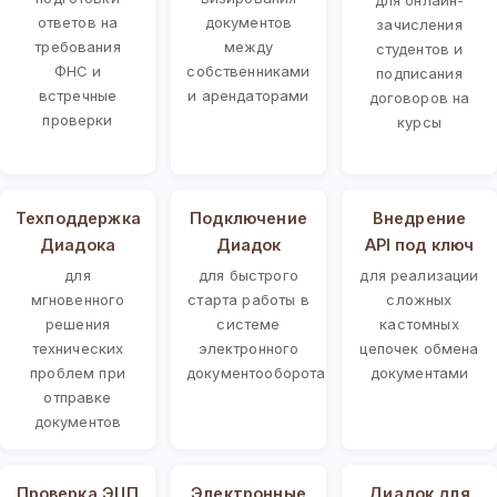
ответов на
документов
зачисления
требования
между
студентов и
ФНС и
собственниками
подписания
встречные
и арендаторами
договоров на
проверки
курсы
Техподдержка
Подключение
Внедрение
Диадока
Диадок
API под ключ
для
для быстрого
для реализации
мгновенного
старта работы в
сложных
решения
системе
кастомных
технических
электронного
цепочек обмена
проблем при
документооборота
документами
отправке
документов
Проверка ЭЦП
Электронные
Диадок для