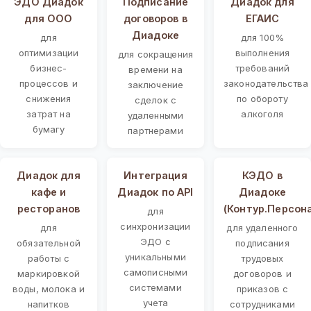
ЭДО Диадок
Подписание
Диадок для
для ООО
договоров в
ЕГАИС
Диадоке
для
для 100%
оптимизации
выполнения
для сокращения
бизнес-
требований
времени на
процессов и
законодательства
заключение
снижения
по обороту
сделок с
затрат на
алкоголя
удаленными
бумагу
партнерами
Диадок для
Интеграция
КЭДО в
кафе и
Диадок по API
Диадоке
ресторанов
(Контур.Персон
для
синхронизации
для
для удаленного
ЭДО с
обязательной
подписания
уникальными
работы с
трудовых
самописными
маркировкой
договоров и
системами
воды, молока и
приказов с
учета
напитков
сотрудниками