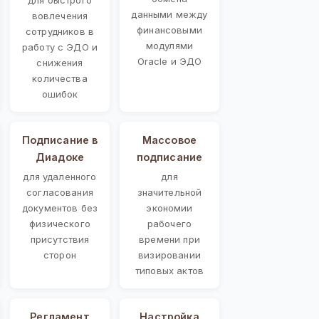
данными между
вовлечения
финансовыми
сотрудников в
модулями
работу с ЭДО и
Oracle и ЭДО
снижения
количества
ошибок
Подписание в
Массовое
Диадоке
подписание
для удаленного
для
согласования
значительной
документов без
экономии
физического
рабочего
присутствия
времени при
сторон
визировании
типовых актов
Регламент
Настройка