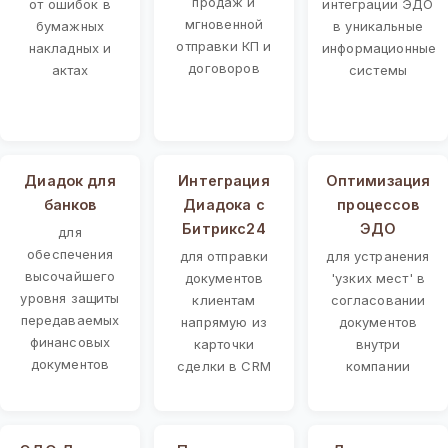
продаж и
от ошибок в
интеграции ЭДО
мгновенной
бумажных
в уникальные
отправки КП и
накладных и
информационные
договоров
актах
системы
Диадок для
Интеграция
Оптимизация
банков
Диадока с
процессов
Битрикс24
ЭДО
для
обеспечения
для отправки
для устранения
высочайшего
документов
'узких мест' в
уровня защиты
клиентам
согласовании
передаваемых
напрямую из
документов
финансовых
карточки
внутри
документов
сделки в CRM
компании