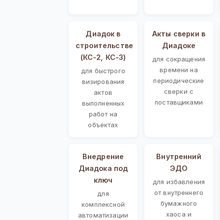
Диадок в
Акты сверки в
строительстве
Диадоке
(КС-2, КС-3)
для сокращения
времени на
для быстрого
периодические
визирования
сверки с
актов
поставщиками
выполненных
работ на
объектах
Внедрение
Внутренний
Диадока под
ЭДО
ключ
для избавления
от внутреннего
для
бумажного
комплексной
хаоса и
автоматизации