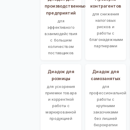
производственных
контрагентов
предприятий
для снижения
налоговых
для
рисков и
эффективного
работы с
взаимодействия
благонадежными
с большим
партнерами
количеством
поставщиков
Диадок для
Диадок для
розницы
самозанятых
для ускорения
для
приемки товара
профессиональной
и корректной
работы с
работы с
крупными
маркированной
заказчиками
продукцией
без лишней
бюрократии