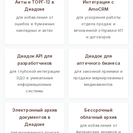
Акты и ТОРГ-12 в
Интеграция с
Диадоке
AmoCRM
для избавления от
для ускорения работы
ошибок в бумажных
отдела продаж и
накладных и актах
мгновенной отправки КП
и договоров
Диадок API для
Диадок для
разработчиков
аптечного бизнеса
для глубокой интеграции
для законной приемки и
ЭДО в уникальные
продажи маркированных
информационные
медикаментов
системы
Электронный архив
Бессрочный
документов в
облачный архив
Диадоке
для избавления от
физических архивов и
для мгновенного поиска