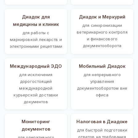
Диадок для
Диадок и Меркурий
медицины и клиник
для синхронизации
ветеринарного контроля
для работы с
и финансового
маркировкой лекарств и
документооборота
электронными рецептами
Международный ЭДО
Мобильный Диадок
для исключения
для непрерывного
дорогостоящей
управления
международной
документооборотом вне
курьерской доставки
офиса
документов
Мониторинг
Налоговая в Диадоке
документов
для быстрой подготовки
ответов на требования
для оперативного