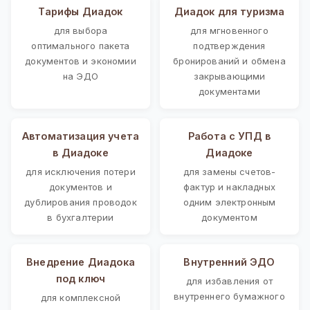
Тарифы Диадок
Диадок для туризма
для выбора
для мгновенного
оптимального пакета
подтверждения
документов и экономии
бронирований и обмена
на ЭДО
закрывающими
документами
Автоматизация учета
Работа с УПД в
в Диадоке
Диадоке
для исключения потери
для замены счетов-
документов и
фактур и накладных
дублирования проводок
одним электронным
в бухгалтерии
документом
Внедрение Диадока
Внутренний ЭДО
под ключ
для избавления от
внутреннего бумажного
для комплексной