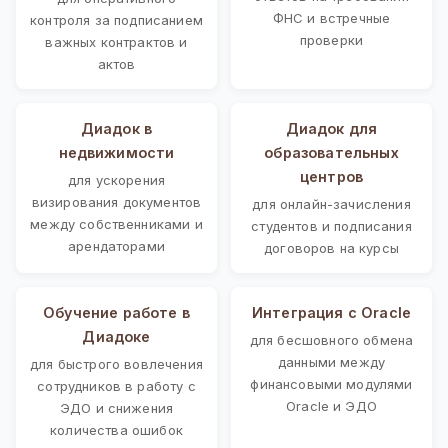
ФНС и встречные
контроля за подписанием
проверки
важных контрактов и
актов
Диадок в
Диадок для
недвижимости
образовательных
центров
для ускорения
визирования документов
для онлайн-зачисления
между собственниками и
студентов и подписания
арендаторами
договоров на курсы
Обучение работе в
Интеграция с Oracle
Диадоке
для бесшовного обмена
данными между
для быстрого вовлечения
финансовыми модулями
сотрудников в работу с
Oracle и ЭДО
ЭДО и снижения
количества ошибок