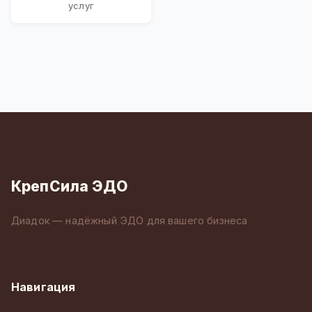
услуг
КрепСила ЭДО
Диадок — надёжный ЭДО для вашего бизнеса
Навигация