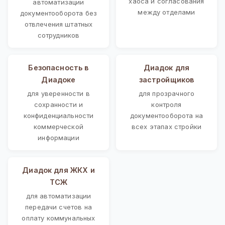
хаоса и согласования
автоматизации
между отделами
документооборота без
отвлечения штатных
сотрудников
Безопасность в
Диадок для
Диадоке
застройщиков
для уверенности в
для прозрачного
сохранности и
контроля
конфиденциальности
документооборота на
коммерческой
всех этапах стройки
информации
Диадок для ЖКХ и
ТСЖ
для автоматизации
передачи счетов на
оплату коммунальных