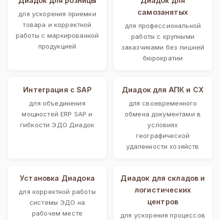
Диадок для розницы
Диадок для
самозанятых
для ускорения приемки
товара и корректной
для профессиональной
работы с маркированной
работы с крупными
продукцией
заказчиками без лишней
бюрократии
Интеграция с SAP
Диадок для АПК и СХ
для объединения
для своевременного
мощностей ERP SAP и
обмена документами в
гибкости ЭДО Диадок
условиях
географической
удаленности хозяйств
Установка Диадока
Диадок для складов и
логистических
для корректной работы
центров
системы ЭДО на
рабочем месте
для ускорения процессов