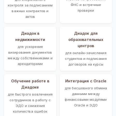
ФНС и встречные
контроля за подписанием
проверки
важных контрактов и
актов
Диадок в
Диадок для
недвижимости
образовательных
центров
для ускорения
визирования документов
для онлайн-зачисления
между собственниками и
студентов и подписания
арендаторами
договоров на курсы
Обучение работе в
Интеграция с Oracle
Диадоке
для бесшовного обмена
данными между
для быстрого вовлечения
финансовыми модулями
сотрудников в работу с
Oracle и ЭДО
ЭДО и снижения
количества ошибок