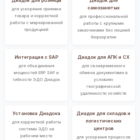
Диадок для розницы
Диадок для
самозанятых
для ускорения приемки
товара и корректной
для профессиональной
работы с маркированной
работы с крупными
продукцией
заказчиками без лишней
бюрократии
Интеграция с SAP
Диадок для АПК и СХ
для объединения
для своевременного
мощностей ERP SAP и
обмена документами в
гибкости ЭДО Диадок
условиях
географической
удаленности хозяйств
Установка Диадока
Диадок для складов и
логистических
для корректной работы
центров
системы ЭДО на
рабочем месте
для ускорения процессов