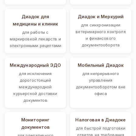
Диадок для
Диадок и Меркурий
медицины и клиник
для синхронизации
ветеринарного контроля
для работы с
и финансового
маркировкой лекарств и
документооборота
электронными рецептами
Международный ЭДО
Мобильный Диадок
для исключения
для непрерывного
дорогостоящей
управления
международной
документооборотом вне
курьерской доставки
офиса
документов
Мониторинг
Налоговая в Диадоке
документов
для быстрой подготовки
ответов на требования
для оперативного