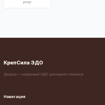
услуг
КрепСила ЭДО
Диадок — надёжный ЭДО для вашего бизнеса
Навигация