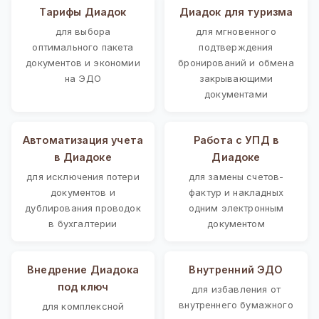
Тарифы Диадок
Диадок для туризма
для выбора
для мгновенного
оптимального пакета
подтверждения
документов и экономии
бронирований и обмена
на ЭДО
закрывающими
документами
Автоматизация учета
Работа с УПД в
в Диадоке
Диадоке
для исключения потери
для замены счетов-
документов и
фактур и накладных
дублирования проводок
одним электронным
в бухгалтерии
документом
Внедрение Диадока
Внутренний ЭДО
под ключ
для избавления от
внутреннего бумажного
для комплексной