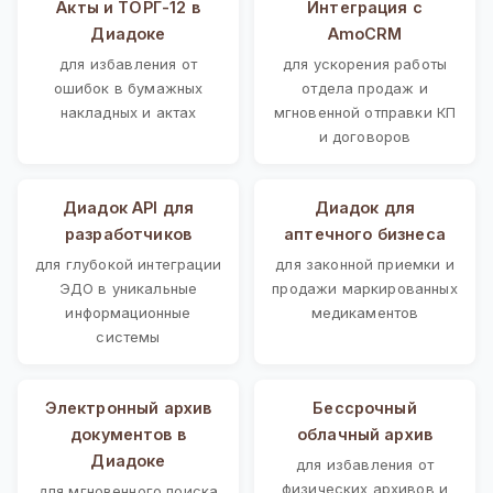
Акты и ТОРГ-12 в
Интеграция с
Диадоке
AmoCRM
для избавления от
для ускорения работы
ошибок в бумажных
отдела продаж и
накладных и актах
мгновенной отправки КП
и договоров
Диадок API для
Диадок для
разработчиков
аптечного бизнеса
для глубокой интеграции
для законной приемки и
ЭДО в уникальные
продажи маркированных
информационные
медикаментов
системы
Электронный архив
Бессрочный
документов в
облачный архив
Диадоке
для избавления от
физических архивов и
для мгновенного поиска