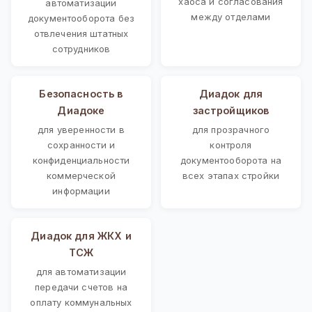
хаоса и согласования
автоматизации
между отделами
документооборота без
отвлечения штатных
сотрудников
Безопасность в
Диадок для
Диадоке
застройщиков
для уверенности в
для прозрачного
сохранности и
контроля
конфиденциальности
документооборота на
коммерческой
всех этапах стройки
информации
Диадок для ЖКХ и
ТСЖ
для автоматизации
передачи счетов на
оплату коммунальных