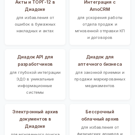
Акты и ТОРГ-12 в
Интеграция с
Диадоке
AmoCRM
для избавления от
для ускорения работы
ошибок в бумажных
отдела продаж и
накладных и актах
мгновенной отправки КП
и договоров
Диадок API для
Диадок для
разработчиков
аптечного бизнеса
для глубокой интеграции
для законной приемки и
ЭДО в уникальные
продажи маркированных
информационные
медикаментов
системы
Электронный архив
Бессрочный
документов в
облачный архив
Диадоке
для избавления от
физических архивов и
для мгновенного поиска