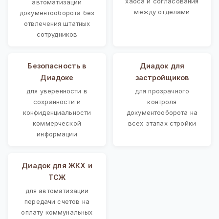
хаоса и согласования
автоматизации
между отделами
документооборота без
отвлечения штатных
сотрудников
Безопасность в
Диадок для
Диадоке
застройщиков
для уверенности в
для прозрачного
сохранности и
контроля
конфиденциальности
документооборота на
коммерческой
всех этапах стройки
информации
Диадок для ЖКХ и
ТСЖ
для автоматизации
передачи счетов на
оплату коммунальных