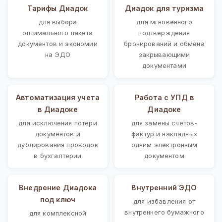
Тарифы Диадок
Диадок для туризма
для выбора
для мгновенного
оптимального пакета
подтверждения
документов и экономии
бронирований и обмена
на ЭДО
закрывающими
документами
Автоматизация учета
Работа с УПД в
в Диадоке
Диадоке
для исключения потери
для замены счетов-
документов и
фактур и накладных
дублирования проводок
одним электронным
в бухгалтерии
документом
Внедрение Диадока
Внутренний ЭДО
под ключ
для избавления от
внутреннего бумажного
для комплексной