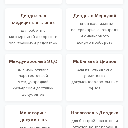
Диадок для
Диадок и Меркурий
медицины и клиник
для синхронизации
ветеринарного контроля
для работы с
и финансового
маркировкой лекарств и
документооборота
электронными рецептами
Международный ЭДО
Мобильный Диадок
для исключения
для непрерывного
дорогостоящей
управления
международной
документооборотом вне
курьерской доставки
офиса
документов
Мониторинг
Налоговая в Диадоке
документов
для быстрой подготовки
ответов на требования
для оперативного