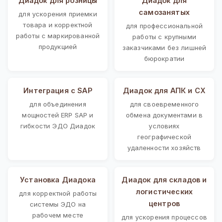
Диадок для розницы
Диадок для
самозанятых
для ускорения приемки
товара и корректной
для профессиональной
работы с маркированной
работы с крупными
продукцией
заказчиками без лишней
бюрократии
Интеграция с SAP
Диадок для АПК и СХ
для объединения
для своевременного
мощностей ERP SAP и
обмена документами в
гибкости ЭДО Диадок
условиях
географической
удаленности хозяйств
Установка Диадока
Диадок для складов и
логистических
для корректной работы
центров
системы ЭДО на
рабочем месте
для ускорения процессов