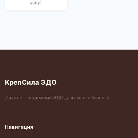
услуг
КрепСила ЭДО
Диадок — надёжный ЭДО для вашего бизнеса
Навигация