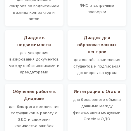
ФНС и встречные
контроля за подписанием
проверки
важных контрактов и
актов
Диадок в
Диадок для
недвижимости
образовательных
центров
для ускорения
визирования документов
для онлайн-зачисления
между собственниками и
студентов и подписания
арендаторами
договоров на курсы
Обучение работе в
Интеграция с Oracle
Диадоке
для бесшовного обмена
данными между
для быстрого вовлечения
финансовыми модулями
сотрудников в работу с
Oracle и ЭДО
ЭДО и снижения
количества ошибок