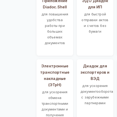
Приложение
ЭДО Диадок
Diadoc.Shell
для ИП
для повышения
для быстрой
удобства
отправки актов
работы при
и счетов без
больших
бумаги
объемах
документов
Электронные
Диадок для
транспортные
экспортеров и
накладные
ВЭД
(ЭТрН)
для ускорения
документооборота
для ускорения
с зарубежными
обмена
партнерами
транспортными
документами и
получения