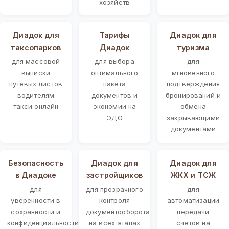
хозяйств
Диадок для
Тарифы
Диадок для
таксопарков
Диадок
туризма
для массовой
для выбора
для
выписки
оптимального
мгновенного
путевых листов
пакета
подтверждения
водителям
документов и
бронирований и
такси онлайн
экономии на
обмена
ЭДО
закрывающими
документами
Безопасность
Диадок для
Диадок для
в Диадоке
застройщиков
ЖКХ и ТСЖ
для
для прозрачного
для
уверенности в
контроля
автоматизации
сохранности и
документооборота
передачи
конфиденциальности
на всех этапах
счетов на