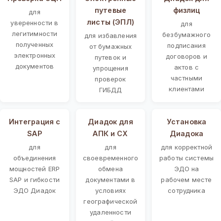
путевые
физлиц
для
листы (ЭПЛ)
уверенности в
для
легитимности
безбумажного
для избавления
полученных
подписания
от бумажных
электронных
договоров и
путевок и
документов
актов с
упрощения
частными
проверок
клиентами
ГИБДД
Интеграция с
Диадок для
Установка
SAP
АПК и СХ
Диадока
для
для
для корректной
объединения
своевременного
работы системы
мощностей ERP
обмена
ЭДО на
SAP и гибкости
документами в
рабочем месте
ЭДО Диадок
условиях
сотрудника
географической
удаленности