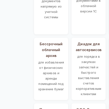
документами в
документов
облачной
напрямую из
версии 1С
учетной
системы
Бессрочный
Диадок для
облачный
автосервисов
архив
для порядка в
закупках
для избавления
запчастей и
от физических
быстрого
архивов и
выставления
аренды
счетов
помещений под
корпоративным
хранение бумаг
клиентам