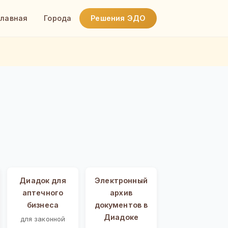
Главная
Города
Решения ЭДО
Диадок для
Электронный
аптечного
архив
бизнеса
документов в
Диадоке
для законной