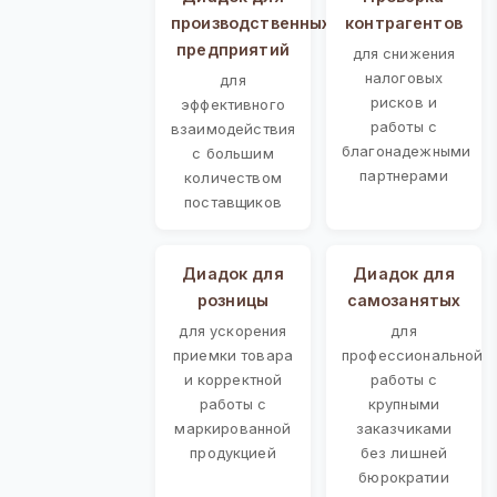
производственных
контрагентов
предприятий
для снижения
налоговых
для
рисков и
эффективного
работы с
взаимодействия
благонадежными
с большим
партнерами
количеством
поставщиков
Диадок для
Диадок для
розницы
самозанятых
для ускорения
для
приемки товара
профессиональной
и корректной
работы с
работы с
крупными
маркированной
заказчиками
продукцией
без лишней
бюрократии