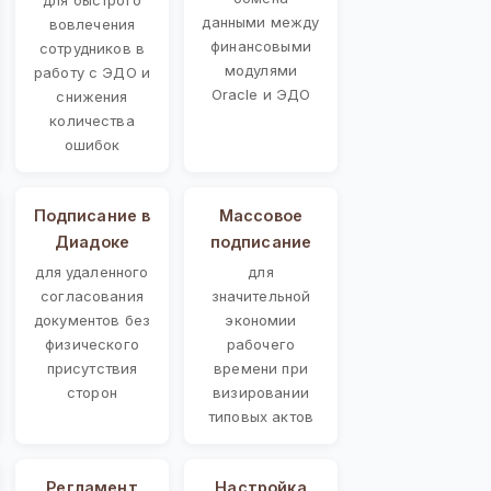
данными между
вовлечения
финансовыми
сотрудников в
модулями
работу с ЭДО и
Oracle и ЭДО
снижения
количества
ошибок
Подписание в
Массовое
Диадоке
подписание
для удаленного
для
согласования
значительной
документов без
экономии
физического
рабочего
присутствия
времени при
сторон
визировании
типовых актов
Регламент
Настройка