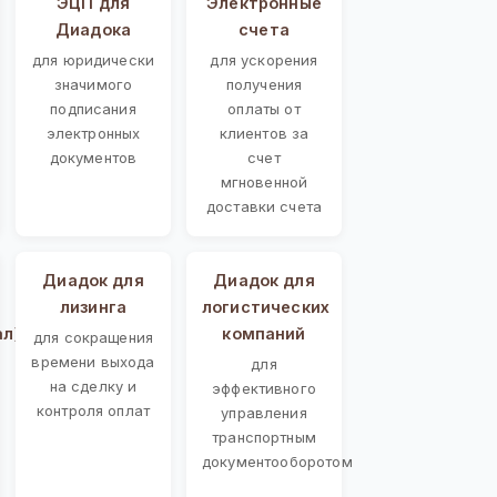
ЭЦП для
Электронные
Диадока
счета
для юридически
для ускорения
значимого
получения
подписания
оплаты от
электронных
клиентов за
документов
счет
мгновенной
доставки счета
Диадок для
Диадок для
лизинга
логистических
ал)
компаний
для сокращения
времени выхода
для
на сделку и
эффективного
контроля оплат
управления
транспортным
документооборотом