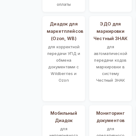
оплаты
Диадок для
ЭДО для
маркетплейсов
маркировки
(Ozon, WB)
Честный ЗНАК
для корректной
для
передачи УПД и
автоматической
обмена
передачи кодов
документами с
маркировки в
Wildberries и
систему
Ozon
Честный ЗНАК
Мобильный
Мониторинг
Диадок
документов
для
для
непрерывного
оперативного