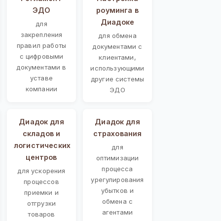
ЭДО
роуминга в
Диадоке
для
закрепления
для обмена
правил работы
документами с
с цифровыми
клиентами,
документами в
использующими
уставе
другие системы
компании
ЭДО
Диадок для
Диадок для
складов и
страхования
логистических
для
центров
оптимизации
процесса
для ускорения
урегулирования
процессов
убытков и
приемки и
обмена с
отгрузки
агентами
товаров