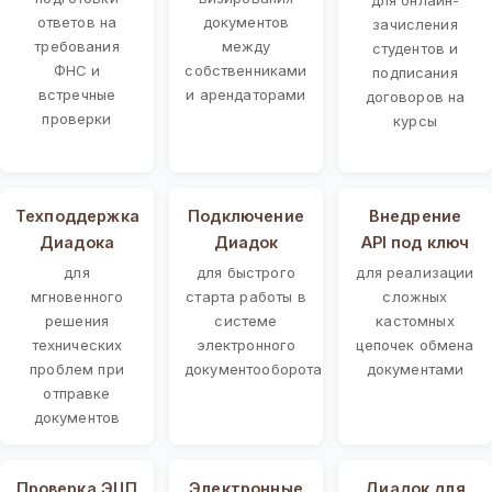
ответов на
документов
зачисления
требования
между
студентов и
ФНС и
собственниками
подписания
встречные
и арендаторами
договоров на
проверки
курсы
Техподдержка
Подключение
Внедрение
Диадока
Диадок
API под ключ
для
для быстрого
для реализации
мгновенного
старта работы в
сложных
решения
системе
кастомных
технических
электронного
цепочек обмена
проблем при
документооборота
документами
отправке
документов
Проверка ЭЦП
Электронные
Диадок для