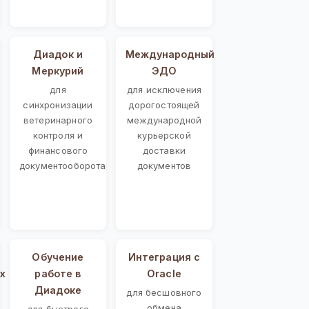
Диадок и
Международный
Меркурий
ЭДО
для
для исключения
синхронизации
дорогостоящей
ветеринарного
международной
контроля и
курьерской
финансового
доставки
документооборота
документов
Обучение
Интеграция с
х
работе в
Oracle
Диадоке
для бесшовного
обмена
для быстрого