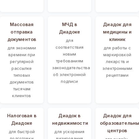
Массовая
МЧД в
Диадок для
отправка
Диадоке
медицины и
документов
клиник
для
соответствия
для экономии
для работы с
новым
времени при
маркировкой
требованиям
регулярной
лекарств и
законодательства
рассылке
электронными
об электронной
типовых
рецептами
подписи
документов
тысячам
клиентов
Налоговая в
Диадок в
Диадок для
Диадоке
недвижимости
образовательны
центров
для быстрой
для ускорения
подготовки
визирования
для онлайн-