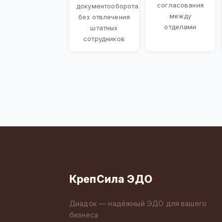
согласования
документооборота
между
без отвлечения
отделами
штатных
сотрудников
КрепСила ЭДО
Диадок — надёжный ЭДО для вашего
бизнеса