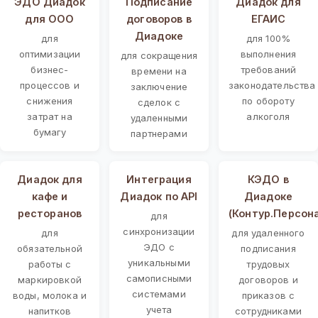
ЭДО Диадок
Подписание
Диадок для
для ООО
договоров в
ЕГАИС
Диадоке
для
для 100%
оптимизации
выполнения
для сокращения
бизнес-
требований
времени на
процессов и
законодательства
заключение
снижения
по обороту
сделок с
затрат на
алкоголя
удаленными
бумагу
партнерами
Диадок для
Интеграция
КЭДО в
кафе и
Диадок по API
Диадоке
ресторанов
(Контур.Персон
для
синхронизации
для
для удаленного
ЭДО с
обязательной
подписания
уникальными
работы с
трудовых
самописными
маркировкой
договоров и
системами
воды, молока и
приказов с
учета
напитков
сотрудниками