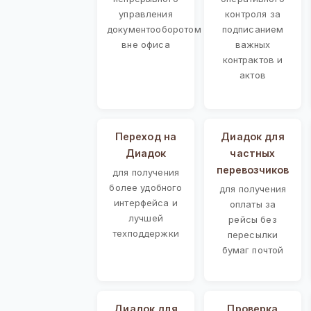
управления
контроля за
документооборотом
подписанием
вне офиса
важных
контрактов и
актов
Переход на
Диадок для
Диадок
частных
перевозчиков
для получения
более удобного
для получения
интерфейса и
оплаты за
лучшей
рейсы без
техподдержки
пересылки
бумаг почтой
Диадок для
Проверка