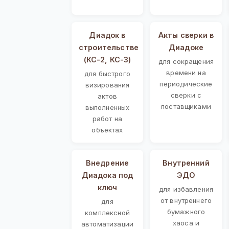
Диадок в
Акты сверки в
строительстве
Диадоке
(КС-2, КС-3)
для сокращения
времени на
для быстрого
периодические
визирования
сверки с
актов
поставщиками
выполненных
работ на
объектах
Внедрение
Внутренний
Диадока под
ЭДО
ключ
для избавления
от внутреннего
для
бумажного
комплексной
хаоса и
автоматизации