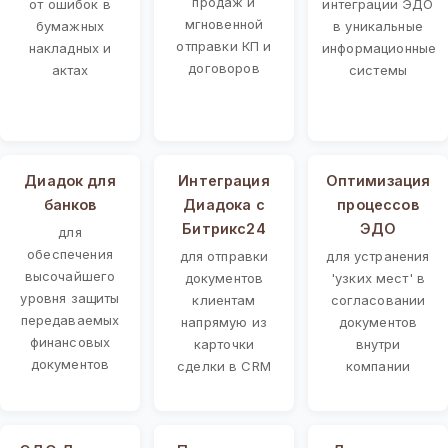
продаж и
от ошибок в
интеграции ЭДО
мгновенной
бумажных
в уникальные
отправки КП и
накладных и
информационные
договоров
актах
системы
Диадок для
Интеграция
Оптимизация
банков
Диадока с
процессов
Битрикс24
ЭДО
для
обеспечения
для отправки
для устранения
высочайшего
документов
'узких мест' в
уровня защиты
клиентам
согласовании
передаваемых
напрямую из
документов
финансовых
карточки
внутри
документов
сделки в CRM
компании