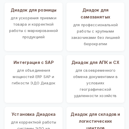
Диадок для розницы
Диадок для
самозанятых
для ускорения приемки
товара и корректной
для профессиональной
работы с маркированной
работы с крупными
продукцией
заказчиками без лишней
бюрократии
Интеграция с SAP
Диадок для АПК и СХ
для объединения
для своевременного
мощностей ERP SAP и
обмена документами в
гибкости ЭДО Диадок
условиях
географической
удаленности хозяйств
Установка Диадока
Диадок для складов и
логистических
для корректной работы
центров
системы ЭДО на