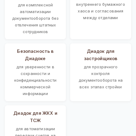
внутреннего бумажного
для комплексной
хаоса и согласования
автоматизации
между отделами
документооборота без
отвлечения штатных
сотрудников
Безопасность в
Диадок для
Диадоке
застройщиков
для уверенности в
для прозрачного
сохранности и
контроля
конфиденциальности
документооборота на
коммерческой
всех этапах стройки
информации
Диадок для ЖКХ и
ТСЖ
для автоматизации
передачи счетов на