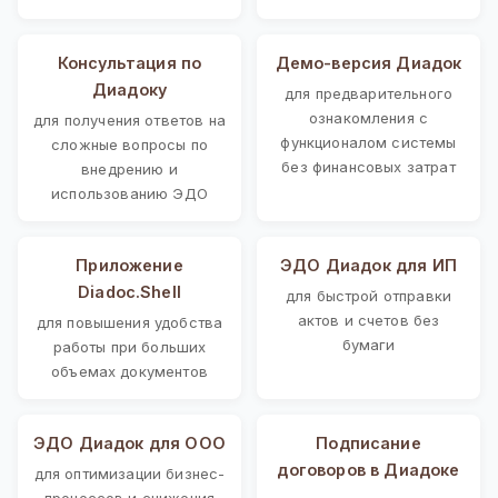
Консультация по
Демо-версия Диадок
Диадоку
для предварительного
ознакомления с
для получения ответов на
функционалом системы
сложные вопросы по
без финансовых затрат
внедрению и
использованию ЭДО
Приложение
ЭДО Диадок для ИП
Diadoc.Shell
для быстрой отправки
актов и счетов без
для повышения удобства
бумаги
работы при больших
объемах документов
ЭДО Диадок для ООО
Подписание
договоров в Диадоке
для оптимизации бизнес-
процессов и снижения