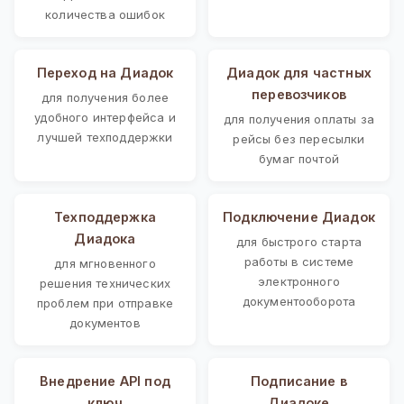
количества ошибок
Переход на Диадок
Диадок для частных
перевозчиков
для получения более
удобного интерфейса и
для получения оплаты за
лучшей техподдержки
рейсы без пересылки
бумаг почтой
Техподдержка
Подключение Диадок
Диадока
для быстрого старта
работы в системе
для мгновенного
электронного
решения технических
документооборота
проблем при отправке
документов
Внедрение API под
Подписание в
ключ
Диадоке