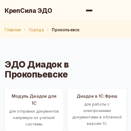
КрепСила ЭДО
Главная
Города
Прокопьевск
ЭДО Диадок в
Прокопьевске
Модуль Диадок для
Диадок в 1С:Фреш
1С
для работы с
электронными
для отправки документов
документами в облачной
напрямую из учетной
версии 1С
системы