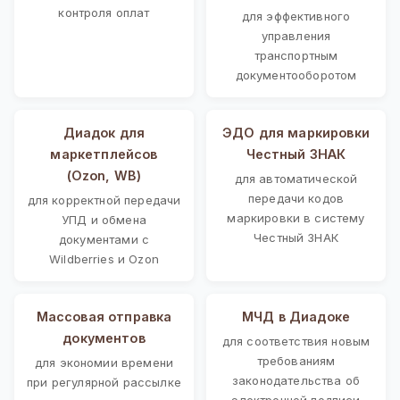
контроля оплат
для эффективного
управления
транспортным
документооборотом
Диадок для
ЭДО для маркировки
маркетплейсов
Честный ЗНАК
(Ozon, WB)
для автоматической
передачи кодов
для корректной передачи
маркировки в систему
УПД и обмена
Честный ЗНАК
документами с
Wildberries и Ozon
Массовая отправка
МЧД в Диадоке
документов
для соответствия новым
требованиям
для экономии времени
законодательства об
при регулярной рассылке
электронной подписи