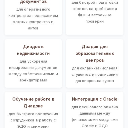
документов
для быстрой подготовки
ответов на требования
для оперативного
ФНС и встречные
контроля за подписанием
проверки
важных контрактов и
актов
Диадок в
Диадок для
недвижимости
образовательных
центров
для ускорения
визирования документов
для онлайн-зачисления
между собственниками и
студентов и подписания
арендаторами
договоров на курсы
Обучение работе в
Интеграция с Oracle
Диадоке
для бесшовного обмена
данными между
для быстрого вовлечения
финансовыми модулями
сотрудников в работу с
Oracle и ЭДО
ЭДО и снижения