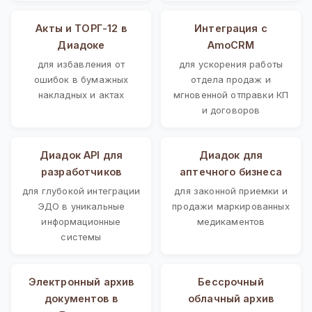
Акты и ТОРГ-12 в
Интеграция с
Диадоке
AmoCRM
для избавления от
для ускорения работы
ошибок в бумажных
отдела продаж и
накладных и актах
мгновенной отправки КП
и договоров
Диадок API для
Диадок для
разработчиков
аптечного бизнеса
для глубокой интеграции
для законной приемки и
ЭДО в уникальные
продажи маркированных
информационные
медикаментов
системы
Электронный архив
Бессрочный
документов в
облачный архив