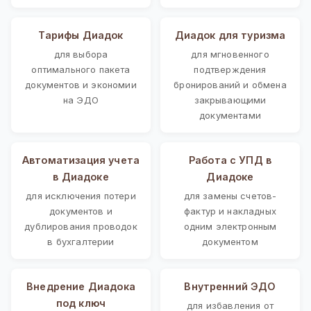
Тарифы Диадок
Диадок для туризма
для выбора
для мгновенного
оптимального пакета
подтверждения
документов и экономии
бронирований и обмена
на ЭДО
закрывающими
документами
Автоматизация учета
Работа с УПД в
в Диадоке
Диадоке
для исключения потери
для замены счетов-
документов и
фактур и накладных
дублирования проводок
одним электронным
в бухгалтерии
документом
Внедрение Диадока
Внутренний ЭДО
под ключ
для избавления от