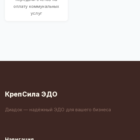
оплату коммунальных
услуг
КрепСила ЭДО
Диадок — надёжный ЭДО для вашего бизнеса
Навигация