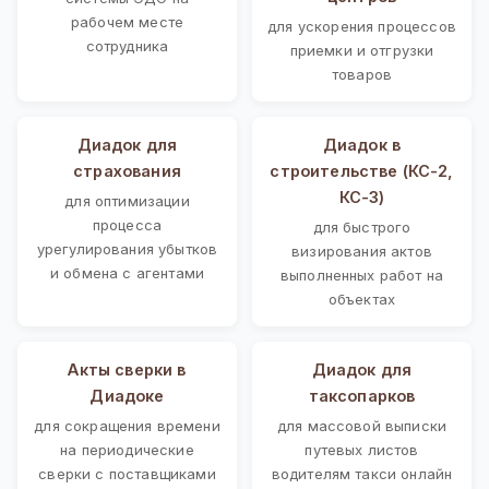
рабочем месте
для ускорения процессов
сотрудника
приемки и отгрузки
товаров
Диадок для
Диадок в
страхования
строительстве (КС-2,
КС-3)
для оптимизации
процесса
для быстрого
урегулирования убытков
визирования актов
и обмена с агентами
выполненных работ на
объектах
Акты сверки в
Диадок для
Диадоке
таксопарков
для сокращения времени
для массовой выписки
на периодические
путевых листов
сверки с поставщиками
водителям такси онлайн