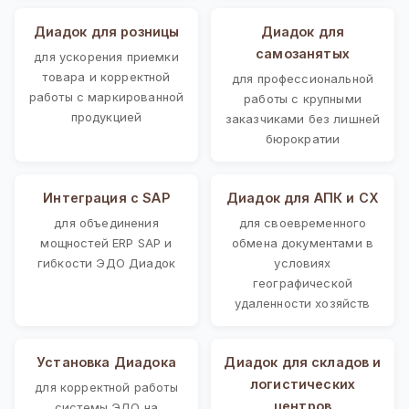
Диадок для розницы
Диадок для
самозанятых
для ускорения приемки
товара и корректной
для профессиональной
работы с маркированной
работы с крупными
продукцией
заказчиками без лишней
бюрократии
Интеграция с SAP
Диадок для АПК и СХ
для объединения
для своевременного
мощностей ERP SAP и
обмена документами в
гибкости ЭДО Диадок
условиях
географической
удаленности хозяйств
Установка Диадока
Диадок для складов и
логистических
для корректной работы
центров
системы ЭДО на