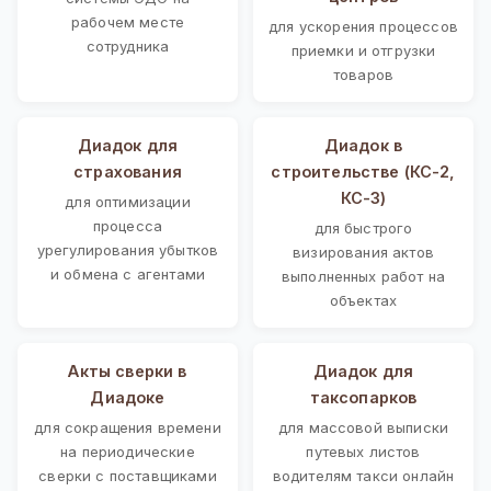
рабочем месте
для ускорения процессов
сотрудника
приемки и отгрузки
товаров
Диадок для
Диадок в
страхования
строительстве (КС-2,
КС-3)
для оптимизации
процесса
для быстрого
урегулирования убытков
визирования актов
и обмена с агентами
выполненных работ на
объектах
Акты сверки в
Диадок для
Диадоке
таксопарков
для сокращения времени
для массовой выписки
на периодические
путевых листов
сверки с поставщиками
водителям такси онлайн