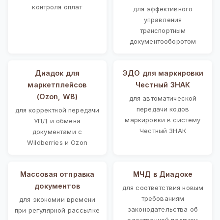
контроля оплат
для эффективного
управления
транспортным
документооборотом
Диадок для
ЭДО для маркировки
маркетплейсов
Честный ЗНАК
(Ozon, WB)
для автоматической
передачи кодов
для корректной передачи
маркировки в систему
УПД и обмена
Честный ЗНАК
документами с
Wildberries и Ozon
Массовая отправка
МЧД в Диадоке
документов
для соответствия новым
требованиям
для экономии времени
законодательства об
при регулярной рассылке
электронной подписи