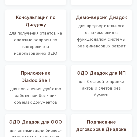
Консультация по
Демо-версия Диадок
Диадоку
для предварительного
ознакомления с
для получения ответов на
функционалом системы
сложные вопросы по
без финансовых затрат
внедрению и
использованию ЭДО
Приложение
ЭДО Диадок для ИП
Diadoc.Shell
для быстрой отправки
актов и счетов без
для повышения удобства
бумаги
работы при больших
объемах документов
ЭДО Диадок для ООО
Подписание
договоров в Диадоке
для оптимизации бизнес-
процессов и снижения