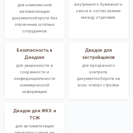
внутреннего бумажного
для комплексной
хаоса и согласования
автоматизации
между отделами
документооборота без
отвлечения штатных
сотрудников
Безопасность в
Диадок для
Диадоке
застройщиков
для уверенности в
для прозрачного
сохранности и
контроля
конфиденциальности
документооборота на
коммерческой
всех этапах стройки
информации
Диадок для ЖКХ и
ТСЖ
для автоматизации
передачи счетов на