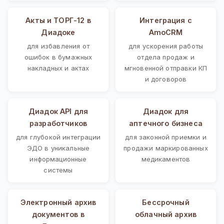
Акты и ТОРГ-12 в
Интеграция с
Диадоке
AmoCRM
для избавления от
для ускорения работы
ошибок в бумажных
отдела продаж и
накладных и актах
мгновенной отправки КП
и договоров
Диадок API для
Диадок для
разработчиков
аптечного бизнеса
для глубокой интеграции
для законной приемки и
ЭДО в уникальные
продажи маркированных
информационные
медикаментов
системы
Электронный архив
Бессрочный
документов в
облачный архив