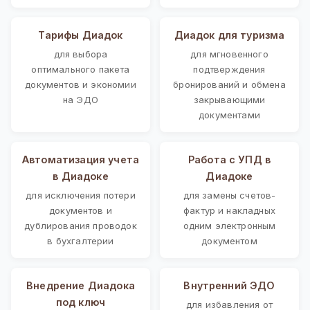
Тарифы Диадок
Диадок для туризма
для выбора
для мгновенного
оптимального пакета
подтверждения
документов и экономии
бронирований и обмена
на ЭДО
закрывающими
документами
Автоматизация учета
Работа с УПД в
в Диадоке
Диадоке
для исключения потери
для замены счетов-
документов и
фактур и накладных
дублирования проводок
одним электронным
в бухгалтерии
документом
Внедрение Диадока
Внутренний ЭДО
под ключ
для избавления от