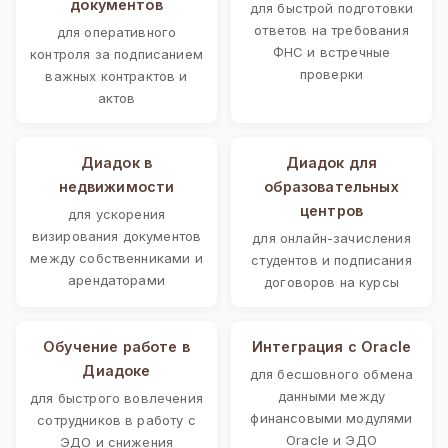
документов
для быстрой подготовки
ответов на требования
для оперативного
ФНС и встречные
контроля за подписанием
проверки
важных контрактов и
актов
Диадок в
Диадок для
недвижимости
образовательных
центров
для ускорения
визирования документов
для онлайн-зачисления
между собственниками и
студентов и подписания
арендаторами
договоров на курсы
Обучение работе в
Интеграция с Oracle
Диадоке
для бесшовного обмена
данными между
для быстрого вовлечения
финансовыми модулями
сотрудников в работу с
Oracle и ЭДО
ЭДО и снижения