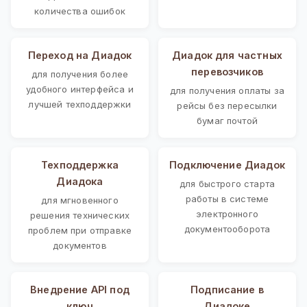
количества ошибок
Переход на Диадок
Диадок для частных
перевозчиков
для получения более
удобного интерфейса и
для получения оплаты за
лучшей техподдержки
рейсы без пересылки
бумаг почтой
Техподдержка
Подключение Диадок
Диадока
для быстрого старта
работы в системе
для мгновенного
электронного
решения технических
документооборота
проблем при отправке
документов
Внедрение API под
Подписание в
ключ
Диадоке