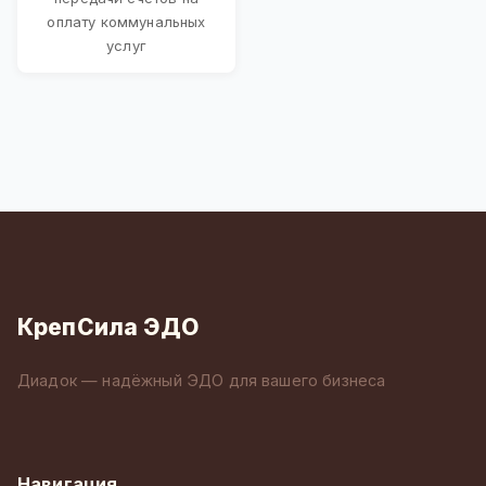
оплату коммунальных
услуг
КрепСила ЭДО
Диадок — надёжный ЭДО для вашего бизнеса
Навигация