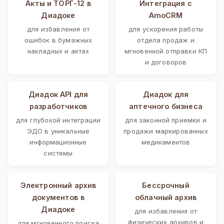
Акты и ТОРГ-12 в
Интеграция с
Диадоке
AmoCRM
для избавления от
для ускорения работы
ошибок в бумажных
отдела продаж и
накладных и актах
мгновенной отправки КП
и договоров
Диадок API для
Диадок для
разработчиков
аптечного бизнеса
для глубокой интеграции
для законной приемки и
ЭДО в уникальные
продажи маркированных
информационные
медикаментов
системы
Электронный архив
Бессрочный
документов в
облачный архив
Диадоке
для избавления от
физических архивов и
для мгновенного поиска