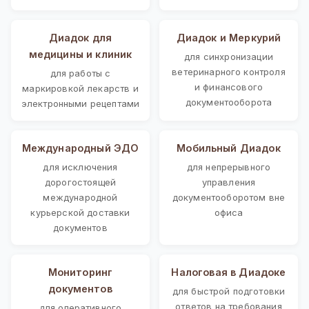
Диадок для
Диадок и Меркурий
медицины и клиник
для синхронизации
ветеринарного контроля
для работы с
и финансового
маркировкой лекарств и
документооборота
электронными рецептами
Международный ЭДО
Мобильный Диадок
для исключения
для непрерывного
дорогостоящей
управления
международной
документооборотом вне
курьерской доставки
офиса
документов
Мониторинг
Налоговая в Диадоке
документов
для быстрой подготовки
ответов на требования
для оперативного