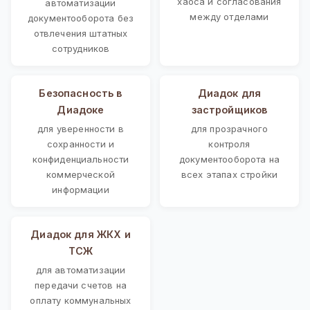
хаоса и согласования
автоматизации
между отделами
документооборота без
отвлечения штатных
сотрудников
Безопасность в
Диадок для
Диадоке
застройщиков
для уверенности в
для прозрачного
сохранности и
контроля
конфиденциальности
документооборота на
коммерческой
всех этапах стройки
информации
Диадок для ЖКХ и
ТСЖ
для автоматизации
передачи счетов на
оплату коммунальных