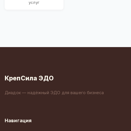
услуг
КрепСила ЭДО
Диадок — надёжный ЭДО для вашего бизнеса
Навигация