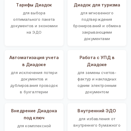
Тарифы Диадок
Диадок для туризма
для выбора
для мгновенного
оптимального пакета
подтверждения
документов и экономии
бронирований и обмена
на ЭДО
закрывающими
документами
Автоматизация учета
Работа с УПД в
в Диадоке
Диадоке
для исключения потери
для замены счетов-
документов и
фактур и накладных
дублирования проводок
одним электронным
в бухгалтерии
документом
Внедрение Диадока
Внутренний ЭДО
под ключ
для избавления от
внутреннего бумажного
для комплексной