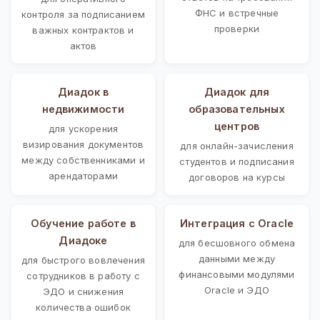
ФНС и встречные
контроля за подписанием
проверки
важных контрактов и
актов
Диадок в
Диадок для
недвижимости
образовательных
центров
для ускорения
визирования документов
для онлайн-зачисления
между собственниками и
студентов и подписания
арендаторами
договоров на курсы
Обучение работе в
Интеграция с Oracle
Диадоке
для бесшовного обмена
данными между
для быстрого вовлечения
финансовыми модулями
сотрудников в работу с
Oracle и ЭДО
ЭДО и снижения
количества ошибок