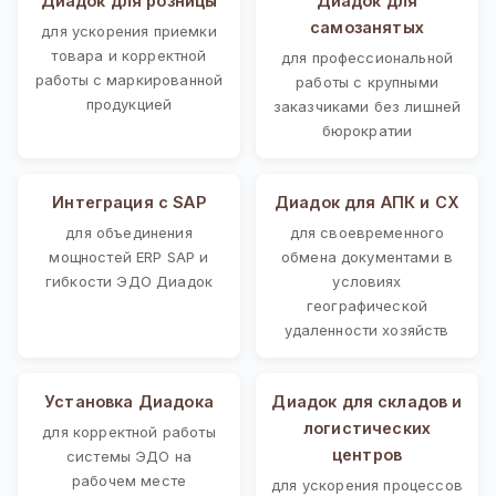
Диадок для розницы
Диадок для
самозанятых
для ускорения приемки
товара и корректной
для профессиональной
работы с маркированной
работы с крупными
продукцией
заказчиками без лишней
бюрократии
Интеграция с SAP
Диадок для АПК и СХ
для объединения
для своевременного
мощностей ERP SAP и
обмена документами в
гибкости ЭДО Диадок
условиях
географической
удаленности хозяйств
Установка Диадока
Диадок для складов и
логистических
для корректной работы
центров
системы ЭДО на
рабочем месте
для ускорения процессов