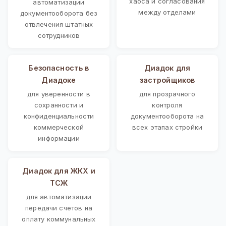
хаоса и согласования
автоматизации
между отделами
документооборота без
отвлечения штатных
сотрудников
Безопасность в
Диадок для
Диадоке
застройщиков
для уверенности в
для прозрачного
сохранности и
контроля
конфиденциальности
документооборота на
коммерческой
всех этапах стройки
информации
Диадок для ЖКХ и
ТСЖ
для автоматизации
передачи счетов на
оплату коммунальных