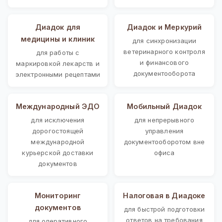
Диадок для
Диадок и Меркурий
медицины и клиник
для синхронизации
ветеринарного контроля
для работы с
и финансового
маркировкой лекарств и
документооборота
электронными рецептами
Международный ЭДО
Мобильный Диадок
для исключения
для непрерывного
дорогостоящей
управления
международной
документооборотом вне
курьерской доставки
офиса
документов
Мониторинг
Налоговая в Диадоке
документов
для быстрой подготовки
ответов на требования
для оперативного