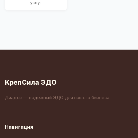
услуг
КрепСила ЭДО
Диадок — надёжный ЭДО для вашего бизнеса
Навигация