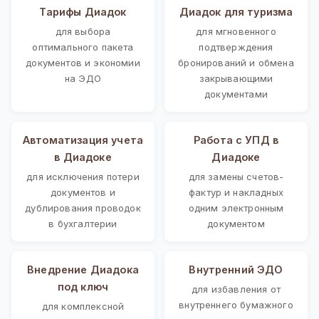
Тарифы Диадок
Диадок для туризма
для выбора
для мгновенного
оптимального пакета
подтверждения
документов и экономии
бронирований и обмена
на ЭДО
закрывающими
документами
Автоматизация учета
Работа с УПД в
в Диадоке
Диадоке
для исключения потери
для замены счетов-
документов и
фактур и накладных
дублирования проводок
одним электронным
в бухгалтерии
документом
Внедрение Диадока
Внутренний ЭДО
под ключ
для избавления от
внутреннего бумажного
для комплексной