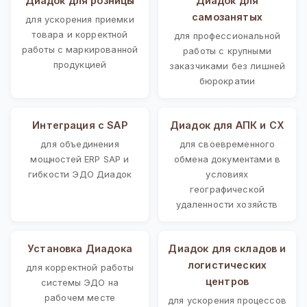
Диадок для розницы
Диадок для
самозанятых
для ускорения приемки
товара и корректной
для профессиональной
работы с маркированной
работы с крупными
продукцией
заказчиками без лишней
бюрократии
Интеграция с SAP
Диадок для АПК и СХ
для объединения
для своевременного
мощностей ERP SAP и
обмена документами в
гибкости ЭДО Диадок
условиях
географической
удаленности хозяйств
Установка Диадока
Диадок для складов и
логистических
для корректной работы
центров
системы ЭДО на
рабочем месте
для ускорения процессов