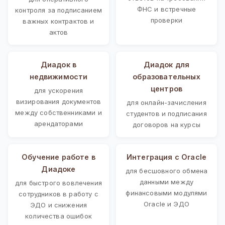
ФНС и встречные
контроля за подписанием
проверки
важных контрактов и
актов
Диадок в
Диадок для
недвижимости
образовательных
центров
для ускорения
визирования документов
для онлайн-зачисления
между собственниками и
студентов и подписания
арендаторами
договоров на курсы
Обучение работе в
Интеграция с Oracle
Диадоке
для бесшовного обмена
данными между
для быстрого вовлечения
финансовыми модулями
сотрудников в работу с
Oracle и ЭДО
ЭДО и снижения
количества ошибок