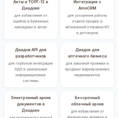
Акты и ТОРГ-12 в
Интеграция с
Диадоке
AmoCRM
для избавления от
для ускорения работы
ошибок в бумажных
отдела продаж и
накладных и актах
мгновенной отправки КП
и договоров
Диадок API для
Диадок для
разработчиков
аптечного бизнеса
для глубокой интеграции
для законной приемки и
ЭДО в уникальные
продажи маркированных
информационные
медикаментов
системы
Электронный архив
Бессрочный
документов в
облачный архив
Диадоке
для избавления от
физических архивов и
для мгновенного поиска