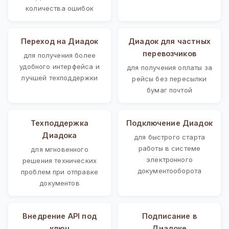
количества ошибок
Переход на Диадок
Диадок для частных
перевозчиков
для получения более
удобного интерфейса и
для получения оплаты за
лучшей техподдержки
рейсы без пересылки
бумаг почтой
Техподдержка
Подключение Диадок
Диадока
для быстрого старта
работы в системе
для мгновенного
электронного
решения технических
документооборота
проблем при отправке
документов
Внедрение API под
Подписание в
ключ
Диадоке