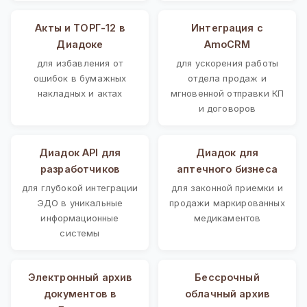
Акты и ТОРГ-12 в
Интеграция с
Диадоке
AmoCRM
для избавления от
для ускорения работы
ошибок в бумажных
отдела продаж и
накладных и актах
мгновенной отправки КП
и договоров
Диадок API для
Диадок для
разработчиков
аптечного бизнеса
для глубокой интеграции
для законной приемки и
ЭДО в уникальные
продажи маркированных
информационные
медикаментов
системы
Электронный архив
Бессрочный
документов в
облачный архив