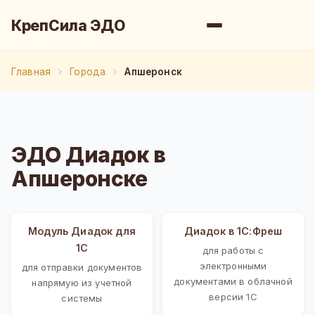
КрепСила ЭДО
Главная
Города
Апшеронск
ЭДО Диадок в
Апшеронске
Модуль Диадок для
Диадок в 1С:Фреш
1С
для работы с
электронными
для отправки документов
документами в облачной
напрямую из учетной
версии 1С
системы