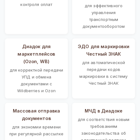
контроля оплат
для эффективного
управления
транспортным
документооборотом
Диадок для
ЭДО для маркировки
маркетплейсов
Честный ЗНАК
(Ozon, WB)
для автоматической
передачи кодов
для корректной передачи
маркировки в систему
УПД и обмена
Честный ЗНАК
документами с
Wildberries и Ozon
Массовая отправка
МЧД в Диадоке
документов
для соответствия новым
требованиям
для экономии времени
законодательства об
при регулярной рассылке
электронной подписи