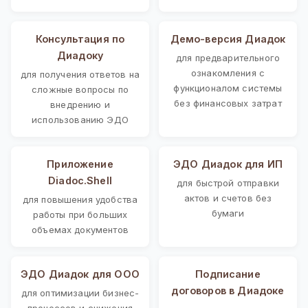
Консультация по
Демо-версия Диадок
Диадоку
для предварительного
ознакомления с
для получения ответов на
функционалом системы
сложные вопросы по
без финансовых затрат
внедрению и
использованию ЭДО
Приложение
ЭДО Диадок для ИП
Diadoc.Shell
для быстрой отправки
актов и счетов без
для повышения удобства
бумаги
работы при больших
объемах документов
ЭДО Диадок для ООО
Подписание
договоров в Диадоке
для оптимизации бизнес-
процессов и снижения