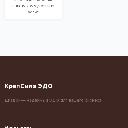
оплату коммунальных
услуг
КрепСила ЭДО
Диадок — надёжный ЭДО для вашего бизнеса
Навигация