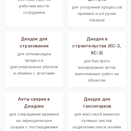
рабочем месте
для ускорения процессов
сотрудника
приемки и отгрузки
товаров
Диадок для
Диадок в
страхования
строительстве (КС-2,
КС-3)
для оптимизации
процесса
для быстрого
урегулирования убытков
визирования актов
и обмена с агентами
выполненных работ на
объектах
Акты сверки в
Диадок для
Диадоке
таксопарков
для сокращения времени
для массовой выписки
на периодические
путевых листов
сверки с поставщиками
водителям такси онлайн