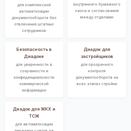
внутреннего бумажного
для комплексной
хаоса и согласования
автоматизации
между отделами
документооборота без
отвлечения штатных
сотрудников
Безопасность в
Диадок для
Диадоке
застройщиков
для уверенности в
для прозрачного
сохранности и
контроля
конфиденциальности
документооборота на
коммерческой
всех этапах стройки
информации
Диадок для ЖКХ и
ТСЖ
для автоматизации
передачи счетов на