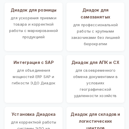
Диадок для розницы
Диадок для
самозанятых
для ускорения приемки
товара и корректной
для профессиональной
работы с маркированной
работы с крупными
продукцией
заказчиками без лишней
бюрократии
Интеграция с SAP
Диадок для АПК и СХ
для объединения
для своевременного
мощностей ERP SAP и
обмена документами в
гибкости ЭДО Диадок
условиях
географической
удаленности хозяйств
Установка Диадока
Диадок для складов и
логистических
для корректной работы
центров
системы ЭДО на