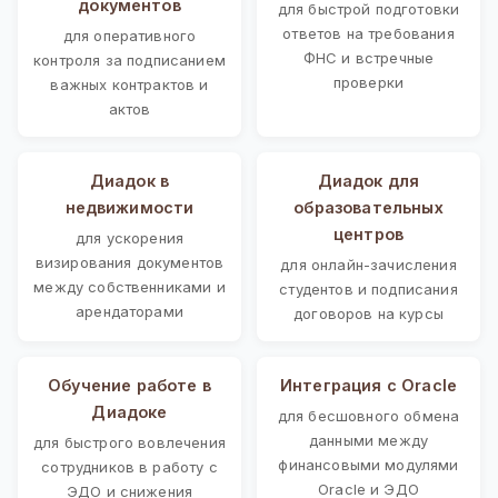
документов
для быстрой подготовки
ответов на требования
для оперативного
ФНС и встречные
контроля за подписанием
проверки
важных контрактов и
актов
Диадок в
Диадок для
недвижимости
образовательных
центров
для ускорения
визирования документов
для онлайн-зачисления
между собственниками и
студентов и подписания
арендаторами
договоров на курсы
Обучение работе в
Интеграция с Oracle
Диадоке
для бесшовного обмена
данными между
для быстрого вовлечения
финансовыми модулями
сотрудников в работу с
Oracle и ЭДО
ЭДО и снижения