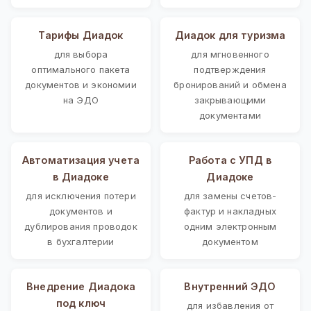
Тарифы Диадок
Диадок для туризма
для выбора
для мгновенного
оптимального пакета
подтверждения
документов и экономии
бронирований и обмена
на ЭДО
закрывающими
документами
Автоматизация учета
Работа с УПД в
в Диадоке
Диадоке
для исключения потери
для замены счетов-
документов и
фактур и накладных
дублирования проводок
одним электронным
в бухгалтерии
документом
Внедрение Диадока
Внутренний ЭДО
под ключ
для избавления от