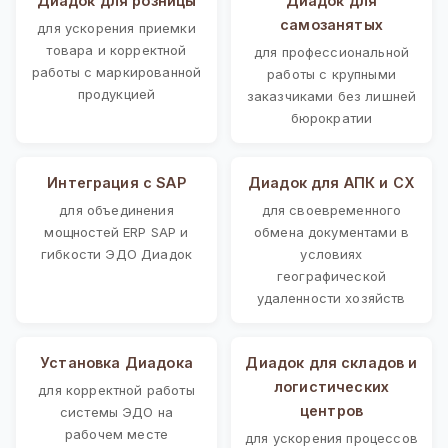
Диадок для розницы
Диадок для
самозанятых
для ускорения приемки
товара и корректной
для профессиональной
работы с маркированной
работы с крупными
продукцией
заказчиками без лишней
бюрократии
Интеграция с SAP
Диадок для АПК и СХ
для объединения
для своевременного
мощностей ERP SAP и
обмена документами в
гибкости ЭДО Диадок
условиях
географической
удаленности хозяйств
Установка Диадока
Диадок для складов и
логистических
для корректной работы
центров
системы ЭДО на
рабочем месте
для ускорения процессов