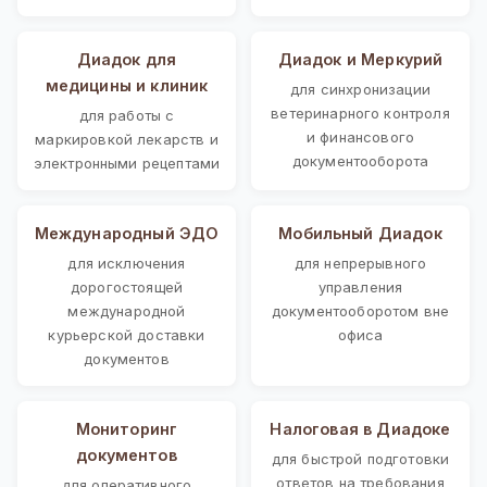
Диадок для
Диадок и Меркурий
медицины и клиник
для синхронизации
ветеринарного контроля
для работы с
и финансового
маркировкой лекарств и
документооборота
электронными рецептами
Международный ЭДО
Мобильный Диадок
для исключения
для непрерывного
дорогостоящей
управления
международной
документооборотом вне
курьерской доставки
офиса
документов
Мониторинг
Налоговая в Диадоке
документов
для быстрой подготовки
ответов на требования
для оперативного