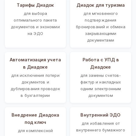
Тарифы Диадок
Диадок для туризма
для выбора
для мгновенного
оптимального пакета
подтверждения
документов и экономии
бронирований и обмена
на ЭДО
закрывающими
документами
Автоматизация учета
Работа с УПД в
в Диадоке
Диадоке
для исключения потери
для замены счетов-
документов и
фактур и накладных
дублирования проводок
одним электронным
в бухгалтерии
документом
Внедрение Диадока
Внутренний ЭДО
под ключ
для избавления от
внутреннего бумажного
для комплексной