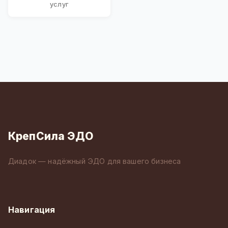
услуг
КрепСила ЭДО
Диадок — надёжный ЭДО для вашего бизнеса
Навигация