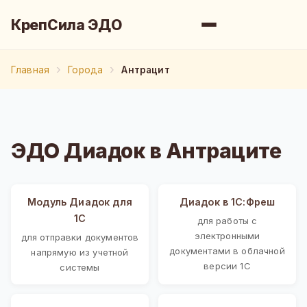
КрепСила ЭДО
Главная
Города
Антрацит
ЭДО Диадок в Антраците
Модуль Диадок для
Диадок в 1С:Фреш
1С
для работы с
электронными
для отправки документов
документами в облачной
напрямую из учетной
версии 1С
системы