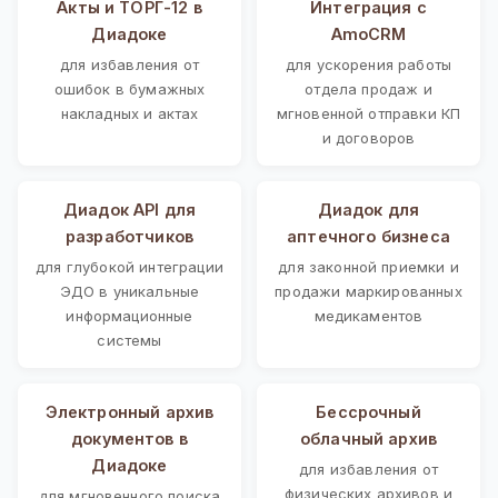
Акты и ТОРГ-12 в
Интеграция с
Диадоке
AmoCRM
для избавления от
для ускорения работы
ошибок в бумажных
отдела продаж и
накладных и актах
мгновенной отправки КП
и договоров
Диадок API для
Диадок для
разработчиков
аптечного бизнеса
для глубокой интеграции
для законной приемки и
ЭДО в уникальные
продажи маркированных
информационные
медикаментов
системы
Электронный архив
Бессрочный
документов в
облачный архив
Диадоке
для избавления от
физических архивов и
для мгновенного поиска