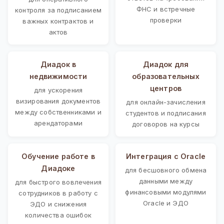
ФНС и встречные
контроля за подписанием
проверки
важных контрактов и
актов
Диадок в
Диадок для
недвижимости
образовательных
центров
для ускорения
визирования документов
для онлайн-зачисления
между собственниками и
студентов и подписания
арендаторами
договоров на курсы
Обучение работе в
Интеграция с Oracle
Диадоке
для бесшовного обмена
данными между
для быстрого вовлечения
финансовыми модулями
сотрудников в работу с
Oracle и ЭДО
ЭДО и снижения
количества ошибок