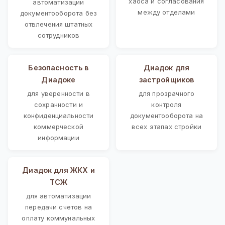
хаоса и согласования
автоматизации
между отделами
документооборота без
отвлечения штатных
сотрудников
Безопасность в
Диадок для
Диадоке
застройщиков
для уверенности в
для прозрачного
сохранности и
контроля
конфиденциальности
документооборота на
коммерческой
всех этапах стройки
информации
Диадок для ЖКХ и
ТСЖ
для автоматизации
передачи счетов на
оплату коммунальных