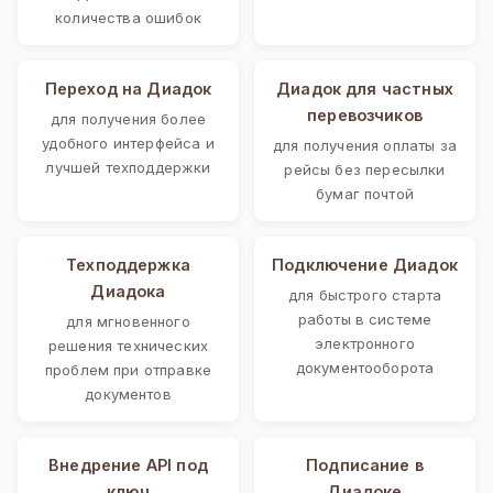
количества ошибок
Переход на Диадок
Диадок для частных
перевозчиков
для получения более
удобного интерфейса и
для получения оплаты за
лучшей техподдержки
рейсы без пересылки
бумаг почтой
Техподдержка
Подключение Диадок
Диадока
для быстрого старта
работы в системе
для мгновенного
электронного
решения технических
документооборота
проблем при отправке
документов
Внедрение API под
Подписание в
ключ
Диадоке