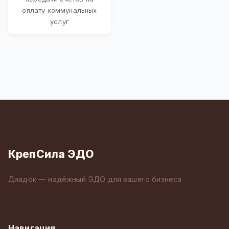
оплату коммунальных
услуг
КрепСила ЭДО
Диадок — надёжный ЭДО для вашего бизнеса
Навигация