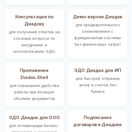
Консультация по
Демо-версия Диадок
Диадоку
для предварительного
ознакомления с
для получения ответов на
функционалом системы
сложные вопросы по
без финансовых затрат
внедрению и
использованию ЭДО
Приложение
ЭДО Диадок для ИП
Diadoc.Shell
для быстрой отправки
актов и счетов без
для повышения удобства
бумаги
работы при больших
объемах документов
ЭДО Диадок для ООО
Подписание
договоров в Диадоке
для оптимизации бизнес-
процессов и снижения