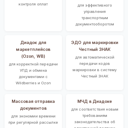
контроля оплат
для эффективного
управления
транспортным
документооборотом
Диадок для
ЭДО для маркировки
маркетплейсов
Честный ЗНАК
(Ozon, WB)
для автоматической
передачи кодов
для корректной передачи
маркировки в систему
УПД и обмена
Честный ЗНАК
документами с
Wildberries и Ozon
Массовая отправка
МЧД в Диадоке
документов
для соответствия новым
требованиям
для экономии времени
законодательства об
при регулярной рассылке
электронной подписи