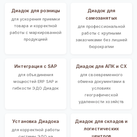
Диадок для розницы
Диадок для
самозанятых
для ускорения приемки
товара и корректной
для профессиональной
работы с маркированной
работы с крупными
продукцией
заказчиками без лишней
бюрократии
Интеграция с SAP
Диадок для АПК и СХ
для объединения
для своевременного
мощностей ERP SAP и
обмена документами в
гибкости ЭДО Диадок
условиях
географической
удаленности хозяйств
Установка Диадока
Диадок для складов и
логистических
для корректной работы
центров
системы ЭДО на