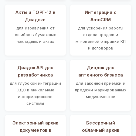
Акты и ТОРГ-12 в
Интеграция с
Диадоке
AmoCRM
для избавления от
для ускорения работы
ошибок в бумажных
отдела продаж и
накладных и актах
мгновенной отправки КП
и договоров
Диадок API для
Диадок для
разработчиков
аптечного бизнеса
для глубокой интеграции
для законной приемки и
ЭДО в уникальные
продажи маркированных
информационные
медикаментов
системы
Электронный архив
Бессрочный
документов в
облачный архив