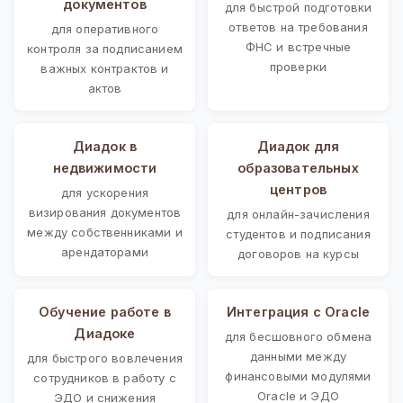
документов
для быстрой подготовки
ответов на требования
для оперативного
ФНС и встречные
контроля за подписанием
проверки
важных контрактов и
актов
Диадок в
Диадок для
недвижимости
образовательных
центров
для ускорения
визирования документов
для онлайн-зачисления
между собственниками и
студентов и подписания
арендаторами
договоров на курсы
Обучение работе в
Интеграция с Oracle
Диадоке
для бесшовного обмена
данными между
для быстрого вовлечения
финансовыми модулями
сотрудников в работу с
Oracle и ЭДО
ЭДО и снижения