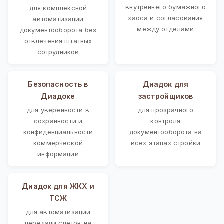
внутреннего бумажного
для комплексной
хаоса и согласования
автоматизации
между отделами
документооборота без
отвлечения штатных
сотрудников
Безопасность в
Диадок для
Диадоке
застройщиков
для уверенности в
для прозрачного
сохранности и
контроля
конфиденциальности
документооборота на
коммерческой
всех этапах стройки
информации
Диадок для ЖКХ и
ТСЖ
для автоматизации
передачи счетов на