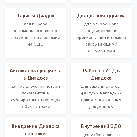
Тарифы Диадок
Диадок для туризма
для выбора
для мгновенного
оптимального пакета
подтверждения
документов и экономии
бронирований и обмена
на ЭДО
закрывающими
документами
Автоматизация учета
Работа с УПД в
в Диадоке
Диадоке
для исключения потери
для замены счетов-
документов и
фактур и накладных
дублирования проводок
одним электронным
в бухгалтерии
документом
Внедрение Диадока
Внутренний ЭДО
под ключ
для избавления от