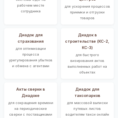
рабочем месте
для ускорения процессов
сотрудника
приемки и отгрузки
товаров
Диадок для
Диадок в
страхования
строительстве (КС-2,
КС-3)
для оптимизации
процесса
для быстрого
урегулирования убытков
визирования актов
и обмена с агентами
выполненных работ на
объектах
Акты сверки в
Диадок для
Диадоке
таксопарков
для сокращения времени
для массовой выписки
на периодические
путевых листов
сверки с поставщиками
водителям такси онлайн