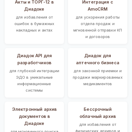
Акты и ТОРГ-12 в
Интеграция с
Диадоке
AmoCRM
для избавления от
для ускорения работы
ошибок в бумажных
отдела продаж и
накладных и актах
мгновенной отправки КП
и договоров
Диадок API для
Диадок для
разработчиков
аптечного бизнеса
для глубокой интеграции
для законной приемки и
ЭДО в уникальные
продажи маркированных
информационные
медикаментов
системы
Электронный архив
Бессрочный
документов в
облачный архив
Диадоке
для избавления от
физических архивов и
для мгновенного поиска