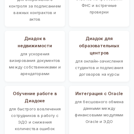
ФНС и встречные
контроля за подписанием
проверки
важных контрактов и
актов
Диадок в
Диадок для
недвижимости
образовательных
центров
для ускорения
визирования документов
для онлайн-зачисления
между собственниками и
студентов и подписания
арендаторами
договоров на курсы
Обучение работе в
Интеграция с Oracle
Диадоке
для бесшовного обмена
данными между
для быстрого вовлечения
финансовыми модулями
сотрудников в работу с
Oracle и ЭДО
ЭДО и снижения
количества ошибок