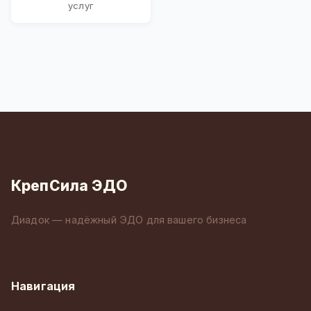
услуг
КрепСила ЭДО
Диадок — надёжный ЭДО для вашего бизнеса
Навигация