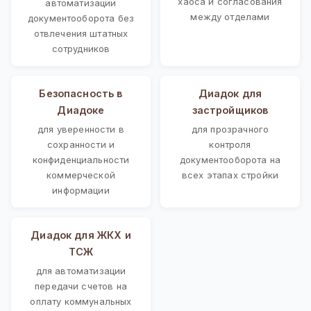
хаоса и согласования
автоматизации
между отделами
документооборота без
отвлечения штатных
сотрудников
Безопасность в
Диадок для
Диадоке
застройщиков
для уверенности в
для прозрачного
сохранности и
контроля
конфиденциальности
документооборота на
коммерческой
всех этапах стройки
информации
Диадок для ЖКХ и
ТСЖ
для автоматизации
передачи счетов на
оплату коммунальных