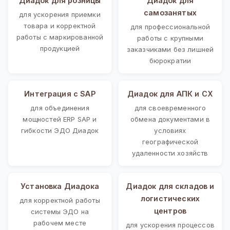
Диадок для розницы
Диадок для
самозанятых
для ускорения приемки
товара и корректной
для профессиональной
работы с маркированной
работы с крупными
продукцией
заказчиками без лишней
бюрократии
Интеграция с SAP
Диадок для АПК и СХ
для объединения
для своевременного
мощностей ERP SAP и
обмена документами в
гибкости ЭДО Диадок
условиях
географической
удаленности хозяйств
Установка Диадока
Диадок для складов и
логистических
для корректной работы
центров
системы ЭДО на
рабочем месте
для ускорения процессов