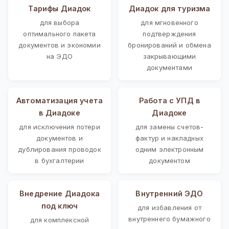
Тарифы Диадок
Диадок для туризма
для выбора
для мгновенного
оптимального пакета
подтверждения
документов и экономии
бронирований и обмена
на ЭДО
закрывающими
документами
Автоматизация учета
Работа с УПД в
в Диадоке
Диадоке
для исключения потери
для замены счетов-
документов и
фактур и накладных
дублирования проводок
одним электронным
в бухгалтерии
документом
Внедрение Диадока
Внутренний ЭДО
под ключ
для избавления от
внутреннего бумажного
для комплексной