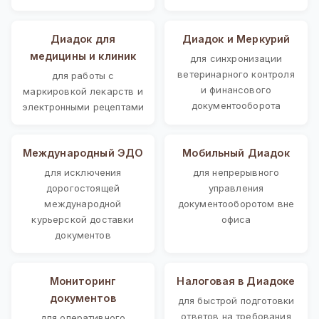
Диадок для
Диадок и Меркурий
медицины и клиник
для синхронизации
ветеринарного контроля
для работы с
и финансового
маркировкой лекарств и
документооборота
электронными рецептами
Международный ЭДО
Мобильный Диадок
для исключения
для непрерывного
дорогостоящей
управления
международной
документооборотом вне
курьерской доставки
офиса
документов
Мониторинг
Налоговая в Диадоке
документов
для быстрой подготовки
ответов на требования
для оперативного