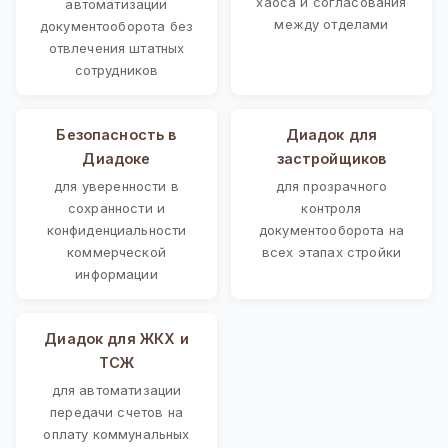
хаоса и согласования
автоматизации
между отделами
документооборота без
отвлечения штатных
сотрудников
Безопасность в
Диадок для
Диадоке
застройщиков
для уверенности в
для прозрачного
сохранности и
контроля
конфиденциальности
документооборота на
коммерческой
всех этапах стройки
информации
Диадок для ЖКХ и
ТСЖ
для автоматизации
передачи счетов на
оплату коммунальных