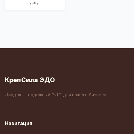
услуг
КрепСила ЭДО
Диадок — надёжный ЭДО для вашего бизнеса
Навигация