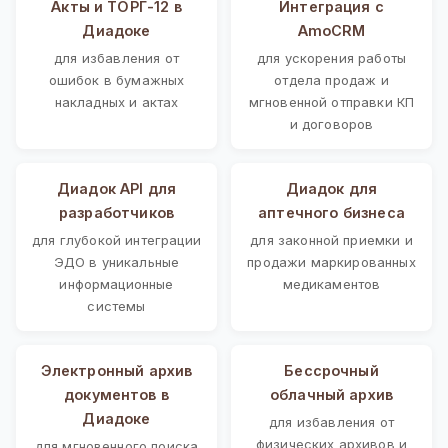
Акты и ТОРГ-12 в
Интеграция с
Диадоке
AmoCRM
для избавления от
для ускорения работы
ошибок в бумажных
отдела продаж и
накладных и актах
мгновенной отправки КП
и договоров
Диадок API для
Диадок для
разработчиков
аптечного бизнеса
для глубокой интеграции
для законной приемки и
ЭДО в уникальные
продажи маркированных
информационные
медикаментов
системы
Электронный архив
Бессрочный
документов в
облачный архив
Диадоке
для избавления от
физических архивов и
для мгновенного поиска