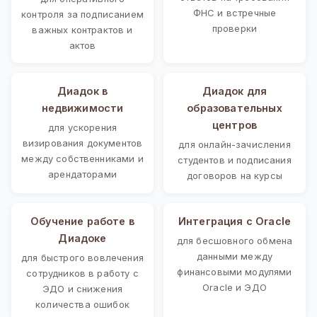
ФНС и встречные
контроля за подписанием
проверки
важных контрактов и
актов
Диадок в
Диадок для
недвижимости
образовательных
центров
для ускорения
визирования документов
для онлайн-зачисления
между собственниками и
студентов и подписания
арендаторами
договоров на курсы
Обучение работе в
Интеграция с Oracle
Диадоке
для бесшовного обмена
данными между
для быстрого вовлечения
финансовыми модулями
сотрудников в работу с
Oracle и ЭДО
ЭДО и снижения
количества ошибок