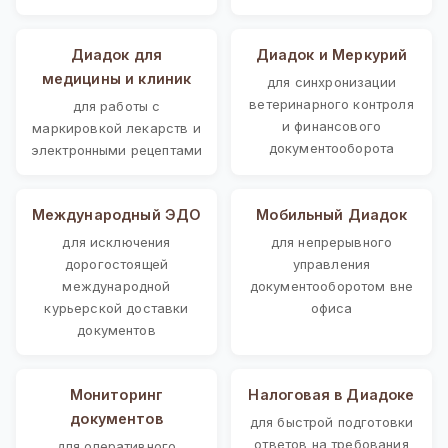
Диадок для
Диадок и Меркурий
медицины и клиник
для синхронизации
ветеринарного контроля
для работы с
и финансового
маркировкой лекарств и
документооборота
электронными рецептами
Международный ЭДО
Мобильный Диадок
для исключения
для непрерывного
дорогостоящей
управления
международной
документооборотом вне
курьерской доставки
офиса
документов
Мониторинг
Налоговая в Диадоке
документов
для быстрой подготовки
ответов на требования
для оперативного