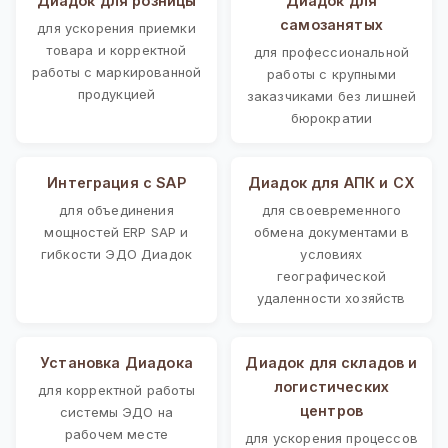
Диадок для розницы
Диадок для
самозанятых
для ускорения приемки
товара и корректной
для профессиональной
работы с маркированной
работы с крупными
продукцией
заказчиками без лишней
бюрократии
Интеграция с SAP
Диадок для АПК и СХ
для объединения
для своевременного
мощностей ERP SAP и
обмена документами в
гибкости ЭДО Диадок
условиях
географической
удаленности хозяйств
Установка Диадока
Диадок для складов и
логистических
для корректной работы
центров
системы ЭДО на
рабочем месте
для ускорения процессов