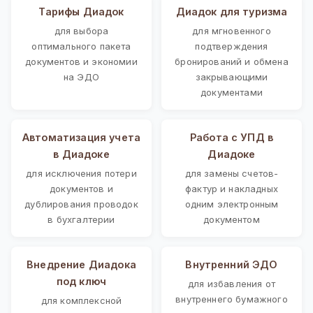
Тарифы Диадок
Диадок для туризма
для выбора
для мгновенного
оптимального пакета
подтверждения
документов и экономии
бронирований и обмена
на ЭДО
закрывающими
документами
Автоматизация учета
Работа с УПД в
в Диадоке
Диадоке
для исключения потери
для замены счетов-
документов и
фактур и накладных
дублирования проводок
одним электронным
в бухгалтерии
документом
Внедрение Диадока
Внутренний ЭДО
под ключ
для избавления от
внутреннего бумажного
для комплексной