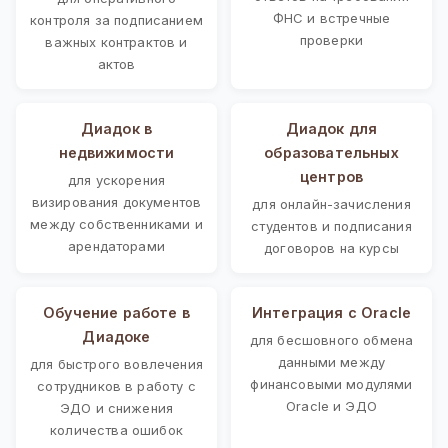
ФНС и встречные
контроля за подписанием
проверки
важных контрактов и
актов
Диадок в
Диадок для
недвижимости
образовательных
центров
для ускорения
визирования документов
для онлайн-зачисления
между собственниками и
студентов и подписания
арендаторами
договоров на курсы
Обучение работе в
Интеграция с Oracle
Диадоке
для бесшовного обмена
данными между
для быстрого вовлечения
финансовыми модулями
сотрудников в работу с
Oracle и ЭДО
ЭДО и снижения
количества ошибок