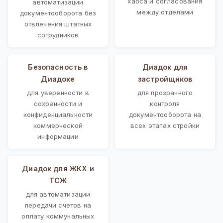
хаоса и согласования
автоматизации
между отделами
документооборота без
отвлечения штатных
сотрудников
Безопасность в
Диадок для
Диадоке
застройщиков
для уверенности в
для прозрачного
сохранности и
контроля
конфиденциальности
документооборота на
коммерческой
всех этапах стройки
информации
Диадок для ЖКХ и
ТСЖ
для автоматизации
передачи счетов на
оплату коммунальных