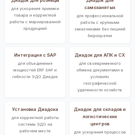
Диадок для розницы
Диадок для
самозанятых
для ускорения приемки
товара и корректной
для профессиональной
работы с маркированной
работы с крупными
продукцией
заказчиками без лишней
бюрократии
Интеграция с SAP
Диадок для АПК и СХ
для объединения
для своевременного
мощностей ERP SAP и
обмена документами в
гибкости ЭДО Диадок
условиях
географической
удаленности хозяйств
Установка Диадока
Диадок для складов и
логистических
для корректной работы
центров
системы ЭДО на
рабочем месте
для ускорения процессов