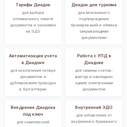
Тарифы Диадок
Диадок для туризма
для выбора
для мгновенного
оптимального пакета
подтверждения
документов и экономии
бронирований и обмена
на ЭДО
закрывающими
документами
Автоматизация учета
Работа с УПД в
в Диадоке
Диадоке
для исключения потери
для замены счетов-
документов и
фактур и накладных
дублирования проводок
одним электронным
в бухгалтерии
документом
Внедрение Диадока
Внутренний ЭДО
под ключ
для избавления от
внутреннего бумажного
для комплексной