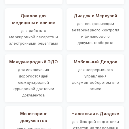
Диадок для
Диадок и Меркурий
медицины и клиник
для синхронизации
ветеринарного контроля
для работы с
и финансового
маркировкой лекарств и
документооборота
электронными рецептами
Международный ЭДО
Мобильный Диадок
для исключения
для непрерывного
дорогостоящей
управления
международной
документооборотом вне
курьерской доставки
офиса
документов
Мониторинг
Налоговая в Диадоке
документов
для быстрой подготовки
ответов на требования
для оперативного