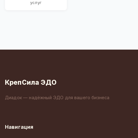
услуг
КрепСила ЭДО
Диадок — надёжный ЭДО для вашего бизнеса
Навигация