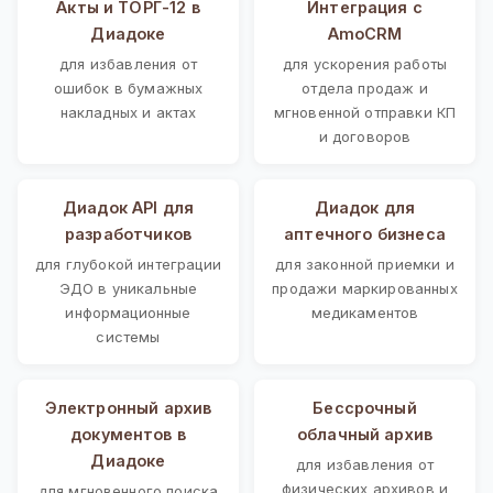
Акты и ТОРГ-12 в
Интеграция с
Диадоке
AmoCRM
для избавления от
для ускорения работы
ошибок в бумажных
отдела продаж и
накладных и актах
мгновенной отправки КП
и договоров
Диадок API для
Диадок для
разработчиков
аптечного бизнеса
для глубокой интеграции
для законной приемки и
ЭДО в уникальные
продажи маркированных
информационные
медикаментов
системы
Электронный архив
Бессрочный
документов в
облачный архив
Диадоке
для избавления от
физических архивов и
для мгновенного поиска