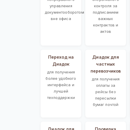
управления
контроля за
документооборотом
подписанием
вне офиса
важных
контрактов и
актов
Переход на
Диадок для
Диадок
частных
перевозчиков
для получения
более удобного
для получения
интерфейса и
оплаты за
лучшей
рейсы без
техподдержки
пересылки
бумаг почтой
Диадок для
Проверка