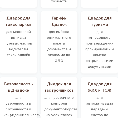
хозяйств
Диадок для
Тарифы
Диадок для
таксопарков
Диадок
туризма
для массовой
для выбора
для
выписки
оптимального
мгновенного
путевых листов
пакета
подтверждения
водителям
документов и
бронирований и
такси онлайн
экономии на
обмена
ЭДО
закрывающими
документами
Безопасность
Диадок для
Диадок для
в Диадоке
застройщиков
ЖКХ и ТСЖ
для
для прозрачного
для
уверенности в
контроля
автоматизации
сохранности и
документооборота
передачи
конфиденциальности
на всех этапах
счетов на