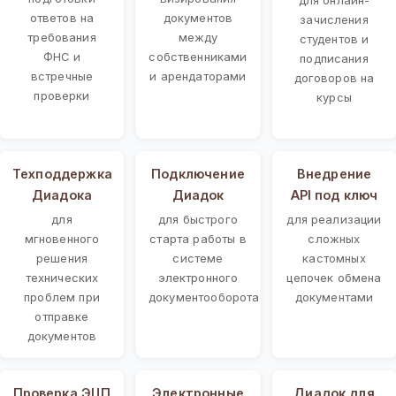
ответов на
документов
зачисления
требования
между
студентов и
ФНС и
собственниками
подписания
встречные
и арендаторами
договоров на
проверки
курсы
Техподдержка
Подключение
Внедрение
Диадока
Диадок
API под ключ
для
для быстрого
для реализации
мгновенного
старта работы в
сложных
решения
системе
кастомных
технических
электронного
цепочек обмена
проблем при
документооборота
документами
отправке
документов
Проверка ЭЦП
Электронные
Диадок для