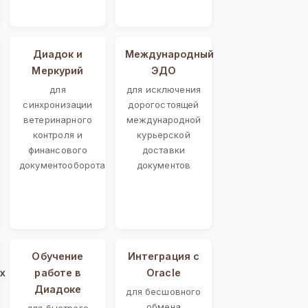
Диадок и
Международный
Меркурий
ЭДО
для
для исключения
синхронизации
дорогостоящей
ветеринарного
международной
контроля и
курьерской
финансового
доставки
документооборота
документов
Обучение
Интеграция с
х
работе в
Oracle
Диадоке
для бесшовного
обмена
для быстрого