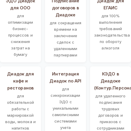
ЭДО Диадок
Подписание
Диадок для
для ООО
договоров в
ЕГАИС
Диадоке
для
для 100%
оптимизации
выполнения
для сокращения
бизнес-
требований
времени на
процессов и
законодательства
заключение
снижения
по обороту
сделок с
затрат на
алкоголя
удаленными
бумагу
партнерами
Диадок для
Интеграция
КЭДО в
кафе и
Диадок по API
Диадоке
ресторанов
(Контур.Персон
для
синхронизации
для
для удаленного
ЭДО с
обязательной
подписания
уникальными
работы с
трудовых
самописными
маркировкой
договоров и
системами
воды, молока и
приказов с
учета
напитков
сотрудниками