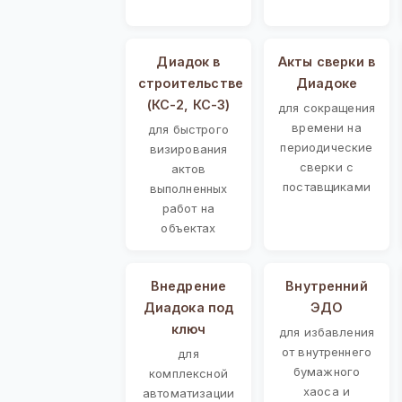
Диадок в
Акты сверки в
строительстве
Диадоке
(КС-2, КС-3)
для сокращения
времени на
для быстрого
периодические
визирования
сверки с
актов
поставщиками
выполненных
работ на
объектах
Внедрение
Внутренний
Диадока под
ЭДО
ключ
для избавления
от внутреннего
для
бумажного
комплексной
хаоса и
автоматизации