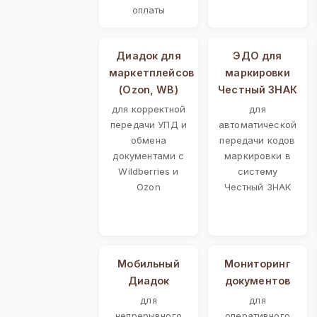
оплаты
Диадок для
ЭДО для
маркетплейсов
маркировки
(Ozon, WB)
Честный ЗНАК
для корректной
для
передачи УПД и
автоматической
обмена
передачи кодов
документами с
маркировки в
Wildberries и
систему
Ozon
Честный ЗНАК
Мобильный
Мониторинг
Диадок
документов
для
для
непрерывного
оперативного