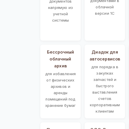
документами в
документов
облачной
напрямую из
версии 1С
учетной
системы
Бессрочный
Диадок для
облачный
автосервисов
архив
для порядка в
закупках
для избавления
запчастей и
от физических
быстрого
архивов и
выставления
аренды
счетов
помещений под
корпоративным
хранение бумаг
клиентам