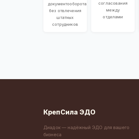
согласования
документооборота
между
без отвлечения
отделами
штатных
сотрудников
КрепСила ЭДО
Диадок — надёжный ЭДО для вашего
бизнеса