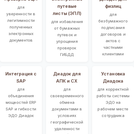
путевые
физлиц
для
листы (ЭПЛ)
уверенности в
для
легитимности
безбумажного
для избавления
полученных
подписания
от бумажных
электронных
договоров и
путевок и
документов
актов с
упрощения
частными
проверок
клиентами
ГИБДД
Интеграция с
Диадок для
Установка
SAP
АПК и СХ
Диадока
для
для
для корректной
объединения
своевременного
работы системы
мощностей ERP
обмена
ЭДО на
SAP и гибкости
документами в
рабочем месте
ЭДО Диадок
условиях
сотрудника
географической
удаленности