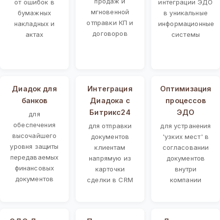
продаж и
от ошибок в
интеграции ЭДО
мгновенной
бумажных
в уникальные
отправки КП и
накладных и
информационные
договоров
актах
системы
Диадок для
Интеграция
Оптимизация
банков
Диадока с
процессов
Битрикс24
ЭДО
для
обеспечения
для отправки
для устранения
высочайшего
документов
'узких мест' в
уровня защиты
клиентам
согласовании
передаваемых
напрямую из
документов
финансовых
карточки
внутри
документов
сделки в CRM
компании