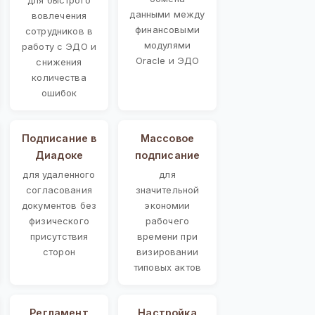
данными между
вовлечения
финансовыми
сотрудников в
модулями
работу с ЭДО и
Oracle и ЭДО
снижения
количества
ошибок
Подписание в
Массовое
Диадоке
подписание
для удаленного
для
согласования
значительной
документов без
экономии
физического
рабочего
присутствия
времени при
сторон
визировании
типовых актов
Регламент
Настройка