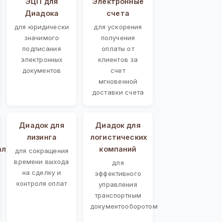
ЭЦП для
Электронные
Диадока
счета
для юридически
для ускорения
значимого
получения
подписания
оплаты от
электронных
клиентов за
документов
счет
мгновенной
доставки счета
Диадок для
Диадок для
лизинга
логистических
ал)
компаний
для сокращения
времени выхода
для
на сделку и
эффективного
контроля оплат
управления
транспортным
документооборотом