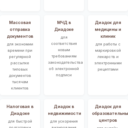
Массовая
МЧД в
Диадок для
отправка
Диадоке
медицины и
документов
клиник
для
соответствия
для экономии
для работы с
новым
времени при
маркировкой
требованиям
регулярной
лекарств и
законодательства
рассылке
электронными
об электронной
типовых
рецептами
подписи
документов
тысячам
клиентов
Налоговая в
Диадок в
Диадок для
Диадоке
недвижимости
образовательны
центров
для быстрой
для ускорения
подготовки
визирования
для онлайн-