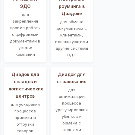
ЭДО
роуминга в
Диадоке
для
закрепления
для обмена
правил работы
документами с
с цифровыми
клиентами,
документами в
использующими
уставе
другие системы
компании
ЭДО
Диадок для
Диадок для
складов и
страхования
логистических
для
центров
оптимизации
процесса
для ускорения
урегулирования
процессов
убытков и
приемки и
обмена с
отгрузки
агентами
товаров