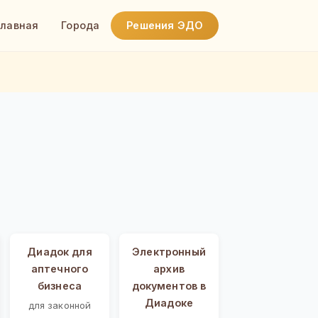
Главная
Города
Решения ЭДО
Диадок для
Электронный
аптечного
архив
бизнеса
документов в
Диадоке
для законной