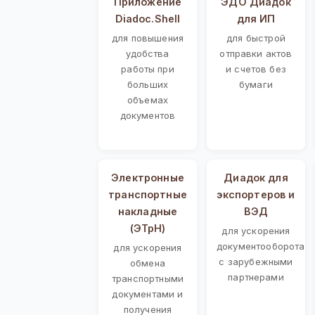
Приложение
ЭДО Диадок
Diadoc.Shell
для ИП
для повышения
для быстрой
удобства
отправки актов
работы при
и счетов без
больших
бумаги
объемах
документов
Электронные
Диадок для
транспортные
экспортеров и
накладные
ВЭД
(ЭТрН)
для ускорения
документооборота
для ускорения
с зарубежными
обмена
партнерами
транспортными
документами и
получения