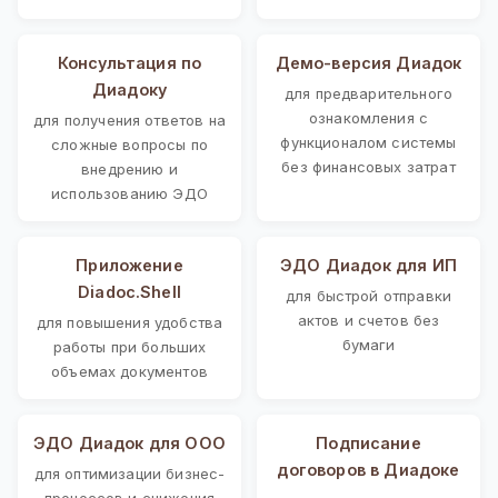
Консультация по
Демо-версия Диадок
Диадоку
для предварительного
ознакомления с
для получения ответов на
функционалом системы
сложные вопросы по
без финансовых затрат
внедрению и
использованию ЭДО
Приложение
ЭДО Диадок для ИП
Diadoc.Shell
для быстрой отправки
актов и счетов без
для повышения удобства
бумаги
работы при больших
объемах документов
ЭДО Диадок для ООО
Подписание
договоров в Диадоке
для оптимизации бизнес-
процессов и снижения