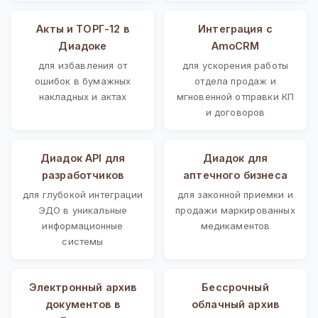
Акты и ТОРГ-12 в
Интеграция с
Диадоке
AmoCRM
для избавления от
для ускорения работы
ошибок в бумажных
отдела продаж и
накладных и актах
мгновенной отправки КП
и договоров
Диадок API для
Диадок для
разработчиков
аптечного бизнеса
для глубокой интеграции
для законной приемки и
ЭДО в уникальные
продажи маркированных
информационные
медикаментов
системы
Электронный архив
Бессрочный
документов в
облачный архив