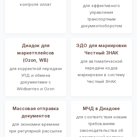
контроля оплат
для эффективного
управления
транспортным
документооборотом
Диадок для
ЭДО для маркировки
маркетплейсов
Честный ЗНАК
(Ozon, WB)
для автоматической
передачи кодов
для корректной передачи
маркировки в систему
УПД и обмена
Честный ЗНАК
документами с
Wildberries и Ozon
Массовая отправка
МЧД в Диадоке
документов
для соответствия новым
требованиям
для экономии времени
законодательства об
при регулярной рассылке
электронной подписи