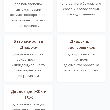
внутреннего бумажного
для комплексной
хаоса и согласования
автоматизации
между отделами
документооборота без
отвлечения штатных
сотрудников
Безопасность в
Диадок для
Диадоке
застройщиков
для уверенности в
для прозрачного
сохранности и
контроля
конфиденциальности
документооборота на
коммерческой
всех этапах стройки
информации
Диадок для ЖКХ и
ТСЖ
для автоматизации
передачи счетов на