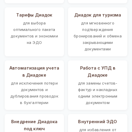
Тарифы Диадок
Диадок для туризма
для выбора
для мгновенного
оптимального пакета
подтверждения
документов и экономии
бронирований и обмена
на ЭДО
закрывающими
документами
Автоматизация учета
Работа с УПД в
в Диадоке
Диадоке
для исключения потери
для замены счетов-
документов и
фактур и накладных
дублирования проводок
одним электронным
в бухгалтерии
документом
Внедрение Диадока
Внутренний ЭДО
под ключ
для избавления от