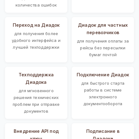
количества ошибок
Переход на Диадок
Диадок для частных
перевозчиков
для получения более
удобного интерфейса и
для получения оплаты за
лучшей техподдержки
рейсы без пересылки
бумаг почтой
Техподдержка
Подключение Диадок
Диадока
для быстрого старта
работы в системе
для мгновенного
электронного
решения технических
документооборота
проблем при отправке
документов
Внедрение API под
Подписание в
ключ
Диадоке