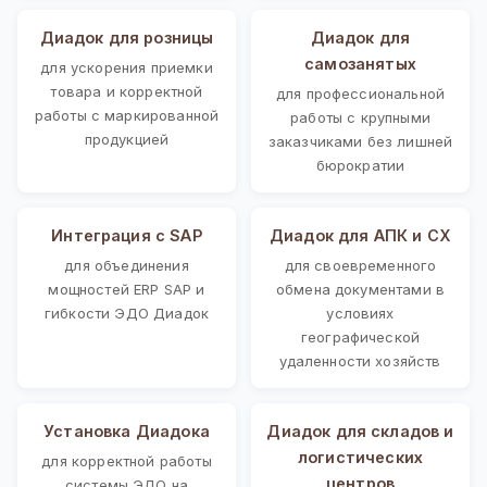
Диадок для розницы
Диадок для
самозанятых
для ускорения приемки
товара и корректной
для профессиональной
работы с маркированной
работы с крупными
продукцией
заказчиками без лишней
бюрократии
Интеграция с SAP
Диадок для АПК и СХ
для объединения
для своевременного
мощностей ERP SAP и
обмена документами в
гибкости ЭДО Диадок
условиях
географической
удаленности хозяйств
Установка Диадока
Диадок для складов и
логистических
для корректной работы
центров
системы ЭДО на