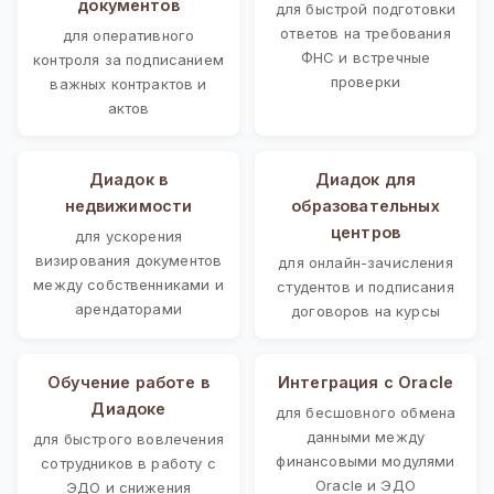
документов
для быстрой подготовки
ответов на требования
для оперативного
ФНС и встречные
контроля за подписанием
проверки
важных контрактов и
актов
Диадок в
Диадок для
недвижимости
образовательных
центров
для ускорения
визирования документов
для онлайн-зачисления
между собственниками и
студентов и подписания
арендаторами
договоров на курсы
Обучение работе в
Интеграция с Oracle
Диадоке
для бесшовного обмена
данными между
для быстрого вовлечения
финансовыми модулями
сотрудников в работу с
Oracle и ЭДО
ЭДО и снижения