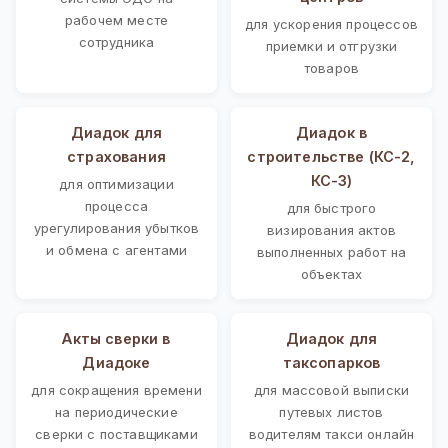
рабочем месте
для ускорения процессов
сотрудника
приемки и отгрузки
товаров
Диадок для
Диадок в
страхования
строительстве (КС-2,
КС-3)
для оптимизации
процесса
для быстрого
урегулирования убытков
визирования актов
и обмена с агентами
выполненных работ на
объектах
Акты сверки в
Диадок для
Диадоке
таксопарков
для сокращения времени
для массовой выписки
на периодические
путевых листов
сверки с поставщиками
водителям такси онлайн