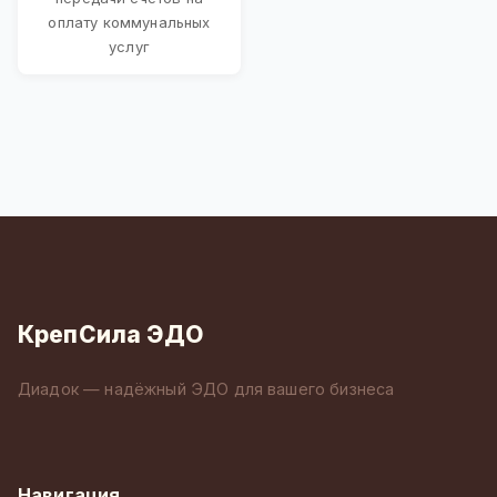
оплату коммунальных
услуг
КрепСила ЭДО
Диадок — надёжный ЭДО для вашего бизнеса
Навигация