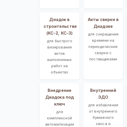
Диадок в
Акты сверки в
строительстве
Диадоке
(КС-2, КС-3)
для сокращения
времени на
для быстрого
периодические
визирования
сверки с
актов
поставщиками
выполненных
работ на
объектах
Внедрение
Внутренний
Диадока под
ЭДО
ключ
для избавления
от внутреннего
для
бумажного
комплексной
хаоса и
автоматизации