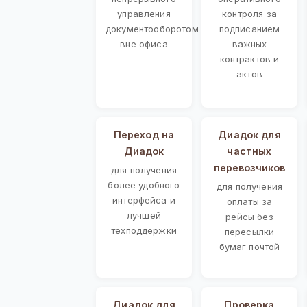
управления
контроля за
документооборотом
подписанием
вне офиса
важных
контрактов и
актов
Переход на
Диадок для
Диадок
частных
перевозчиков
для получения
более удобного
для получения
интерфейса и
оплаты за
лучшей
рейсы без
техподдержки
пересылки
бумаг почтой
Диадок для
Проверка