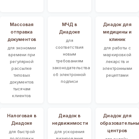
Массовая
МЧД в
Диадок для
отправка
Диадоке
медицины и
документов
клиник
для
соответствия
для экономии
для работы с
новым
времени при
маркировкой
требованиям
регулярной
лекарств и
законодательства
рассылке
электронными
об электронной
типовых
рецептами
подписи
документов
тысячам
клиентов
Налоговая в
Диадок в
Диадок для
Диадоке
недвижимости
образовательны
центров
для быстрой
для ускорения
подготовки
визирования
для онлайн-