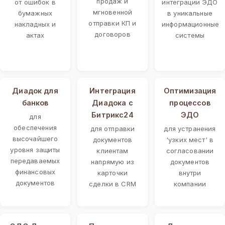
продаж и
от ошибок в
интеграции ЭДО
мгновенной
бумажных
в уникальные
отправки КП и
накладных и
информационные
договоров
актах
системы
Диадок для
Интеграция
Оптимизация
банков
Диадока с
процессов
Битрикс24
ЭДО
для
обеспечения
для отправки
для устранения
высочайшего
документов
'узких мест' в
уровня защиты
клиентам
согласовании
передаваемых
напрямую из
документов
финансовых
карточки
внутри
документов
сделки в CRM
компании