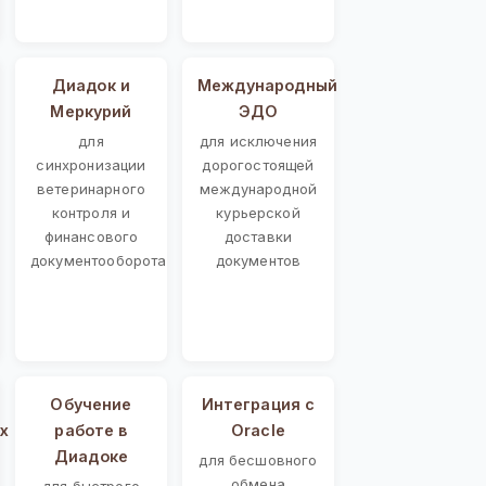
Диадок и
Международный
Меркурий
ЭДО
для
для исключения
синхронизации
дорогостоящей
ветеринарного
международной
контроля и
курьерской
финансового
доставки
документооборота
документов
Обучение
Интеграция с
х
работе в
Oracle
Диадоке
для бесшовного
обмена
для быстрого