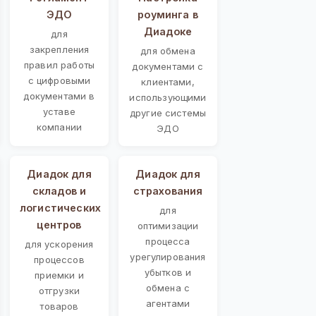
ЭДО
роуминга в
Диадоке
для
закрепления
для обмена
правил работы
документами с
с цифровыми
клиентами,
документами в
использующими
уставе
другие системы
компании
ЭДО
Диадок для
Диадок для
складов и
страхования
логистических
для
центров
оптимизации
процесса
для ускорения
урегулирования
процессов
убытков и
приемки и
обмена с
отгрузки
агентами
товаров