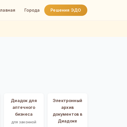
Главная
Города
Решения ЭДО
Диадок для
Электронный
аптечного
архив
бизнеса
документов в
Диадоке
для законной