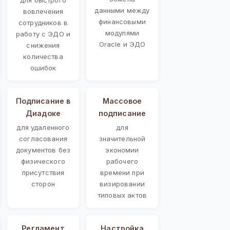
данными между
вовлечения
финансовыми
сотрудников в
модулями
работу с ЭДО и
Oracle и ЭДО
снижения
количества
ошибок
Подписание в
Массовое
Диадоке
подписание
для удаленного
для
согласования
значительной
документов без
экономии
физического
рабочего
присутствия
времени при
сторон
визировании
типовых актов
Регламент
Настройка