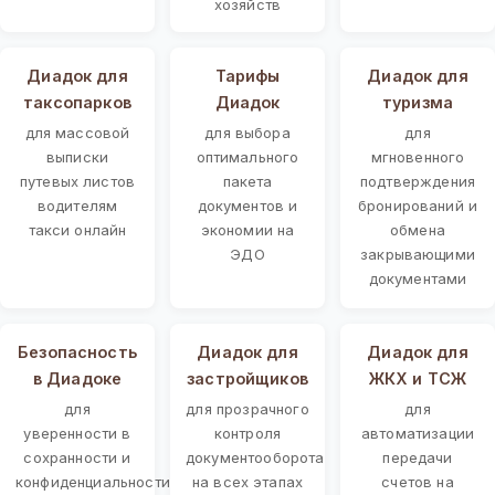
хозяйств
Диадок для
Тарифы
Диадок для
таксопарков
Диадок
туризма
для массовой
для выбора
для
выписки
оптимального
мгновенного
путевых листов
пакета
подтверждения
водителям
документов и
бронирований и
такси онлайн
экономии на
обмена
ЭДО
закрывающими
документами
Безопасность
Диадок для
Диадок для
в Диадоке
застройщиков
ЖКХ и ТСЖ
для
для прозрачного
для
уверенности в
контроля
автоматизации
сохранности и
документооборота
передачи
конфиденциальности
на всех этапах
счетов на