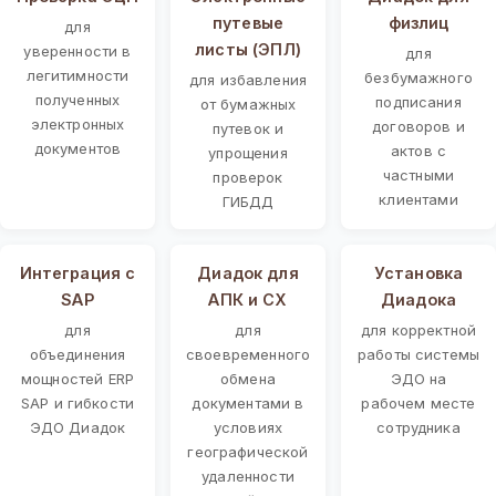
путевые
физлиц
для
листы (ЭПЛ)
уверенности в
для
легитимности
безбумажного
для избавления
полученных
подписания
от бумажных
электронных
договоров и
путевок и
документов
актов с
упрощения
частными
проверок
клиентами
ГИБДД
Интеграция с
Диадок для
Установка
SAP
АПК и СХ
Диадока
для
для
для корректной
объединения
своевременного
работы системы
мощностей ERP
обмена
ЭДО на
SAP и гибкости
документами в
рабочем месте
ЭДО Диадок
условиях
сотрудника
географической
удаленности