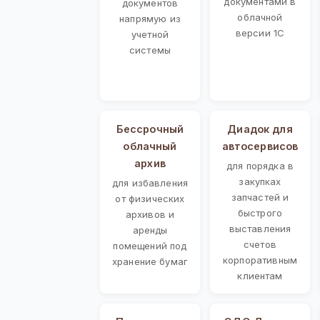
документами в
документов
облачной
напрямую из
версии 1С
учетной
системы
Бессрочный
Диадок для
облачный
автосервисов
архив
для порядка в
закупках
для избавления
запчастей и
от физических
быстрого
архивов и
выставления
аренды
счетов
помещений под
корпоративным
хранение бумаг
клиентам