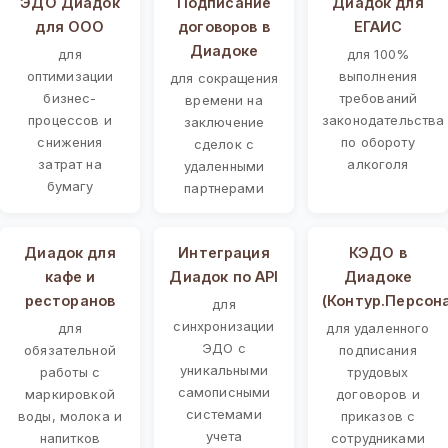
ЭДО Диадок
Подписание
Диадок для
для ООО
договоров в
ЕГАИС
Диадоке
для
для 100%
оптимизации
выполнения
для сокращения
бизнес-
требований
времени на
процессов и
законодательства
заключение
снижения
по обороту
сделок с
затрат на
алкоголя
удаленными
бумагу
партнерами
Диадок для
Интеграция
КЭДО в
кафе и
Диадок по API
Диадоке
ресторанов
(Контур.Персон
для
синхронизации
для
для удаленного
ЭДО с
обязательной
подписания
уникальными
работы с
трудовых
самописными
маркировкой
договоров и
системами
воды, молока и
приказов с
учета
напитков
сотрудниками