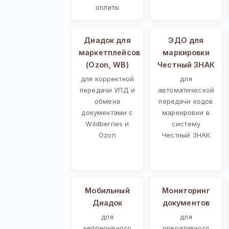
оплаты
Диадок для
ЭДО для
маркетплейсов
маркировки
(Ozon, WB)
Честный ЗНАК
для корректной
для
передачи УПД и
автоматической
обмена
передачи кодов
документами с
маркировки в
Wildberries и
систему
Ozon
Честный ЗНАК
Мобильный
Мониторинг
Диадок
документов
для
для
непрерывного
оперативного