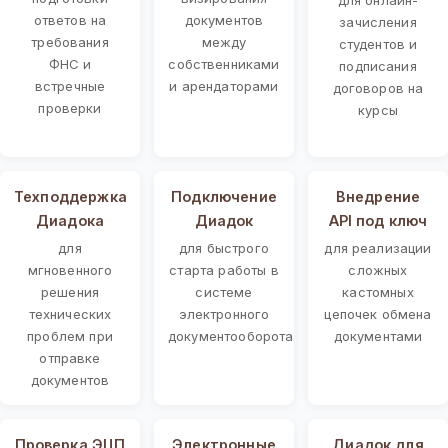
ответов на
документов
зачисления
требования
между
студентов и
ФНС и
собственниками
подписания
встречные
и арендаторами
договоров на
проверки
курсы
Техподдержка
Подключение
Внедрение
Диадока
Диадок
API под ключ
для
для быстрого
для реализации
мгновенного
старта работы в
сложных
решения
системе
кастомных
технических
электронного
цепочек обмена
проблем при
документооборота
документами
отправке
документов
Проверка ЭЦП
Электронные
Диадок для