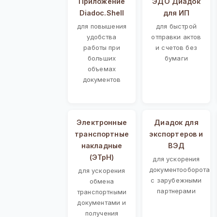
Приложение
ЭДО Диадок
Diadoc.Shell
для ИП
для повышения
для быстрой
удобства
отправки актов
работы при
и счетов без
больших
бумаги
объемах
документов
Электронные
Диадок для
транспортные
экспортеров и
накладные
ВЭД
(ЭТрН)
для ускорения
документооборота
для ускорения
с зарубежными
обмена
партнерами
транспортными
документами и
получения