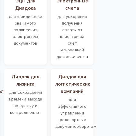
ЭЦП для
Электронные
Диадока
счета
для юридически
для ускорения
значимого
получения
подписания
оплаты от
электронных
клиентов за
документов
счет
мгновенной
доставки счета
Диадок для
Диадок для
лизинга
логистических
ал)
компаний
для сокращения
времени выхода
для
на сделку и
эффективного
контроля оплат
управления
транспортным
документооборотом