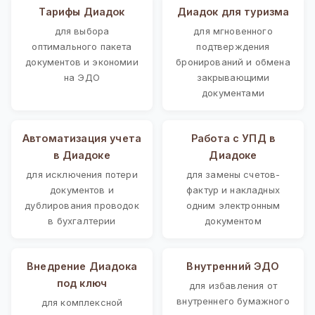
Тарифы Диадок
Диадок для туризма
для выбора
для мгновенного
оптимального пакета
подтверждения
документов и экономии
бронирований и обмена
на ЭДО
закрывающими
документами
Автоматизация учета
Работа с УПД в
в Диадоке
Диадоке
для исключения потери
для замены счетов-
документов и
фактур и накладных
дублирования проводок
одним электронным
в бухгалтерии
документом
Внедрение Диадока
Внутренний ЭДО
под ключ
для избавления от
внутреннего бумажного
для комплексной