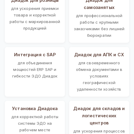
Диадок для розницы
Диадок для
самозанятых
для ускорения приемки
товара и корректной
для профессиональной
работы с маркированной
работы с крупными
продукцией
заказчиками без лишней
бюрократии
Интеграция с SAP
Диадок для АПК и СХ
для объединения
для своевременного
мощностей ERP SAP и
обмена документами в
гибкости ЭДО Диадок
условиях
географической
удаленности хозяйств
Установка Диадока
Диадок для складов и
логистических
для корректной работы
центров
системы ЭДО на
рабочем месте
для ускорения процессов