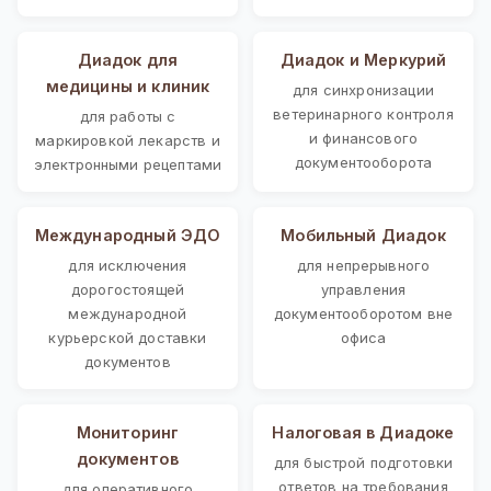
Диадок для
Диадок и Меркурий
медицины и клиник
для синхронизации
ветеринарного контроля
для работы с
и финансового
маркировкой лекарств и
документооборота
электронными рецептами
Международный ЭДО
Мобильный Диадок
для исключения
для непрерывного
дорогостоящей
управления
международной
документооборотом вне
курьерской доставки
офиса
документов
Мониторинг
Налоговая в Диадоке
документов
для быстрой подготовки
ответов на требования
для оперативного