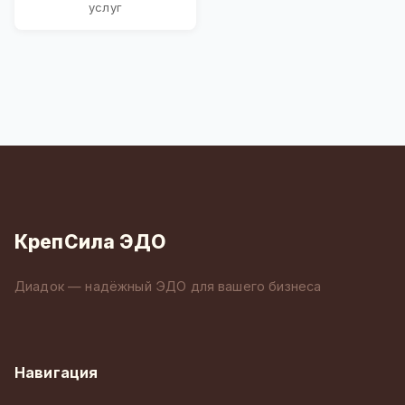
услуг
КрепСила ЭДО
Диадок — надёжный ЭДО для вашего бизнеса
Навигация