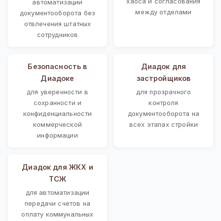
хаоса и согласования
автоматизации
между отделами
документооборота без
отвлечения штатных
сотрудников
Безопасность в
Диадок для
Диадоке
застройщиков
для уверенности в
для прозрачного
сохранности и
контроля
конфиденциальности
документооборота на
коммерческой
всех этапах стройки
информации
Диадок для ЖКХ и
ТСЖ
для автоматизации
передачи счетов на
оплату коммунальных