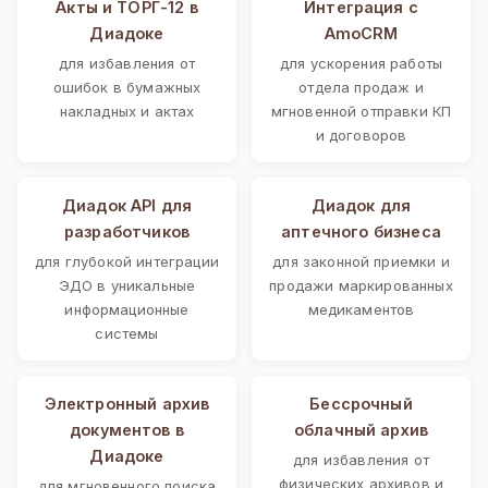
Акты и ТОРГ-12 в
Интеграция с
Диадоке
AmoCRM
для избавления от
для ускорения работы
ошибок в бумажных
отдела продаж и
накладных и актах
мгновенной отправки КП
и договоров
Диадок API для
Диадок для
разработчиков
аптечного бизнеса
для глубокой интеграции
для законной приемки и
ЭДО в уникальные
продажи маркированных
информационные
медикаментов
системы
Электронный архив
Бессрочный
документов в
облачный архив
Диадоке
для избавления от
физических архивов и
для мгновенного поиска