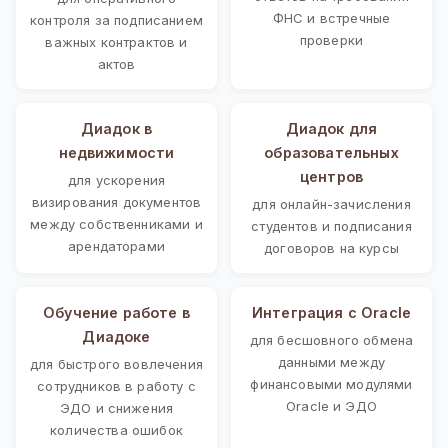
ФНС и встречные
контроля за подписанием
проверки
важных контрактов и
актов
Диадок в
Диадок для
недвижимости
образовательных
центров
для ускорения
визирования документов
для онлайн-зачисления
между собственниками и
студентов и подписания
арендаторами
договоров на курсы
Обучение работе в
Интеграция с Oracle
Диадоке
для бесшовного обмена
данными между
для быстрого вовлечения
финансовыми модулями
сотрудников в работу с
Oracle и ЭДО
ЭДО и снижения
количества ошибок