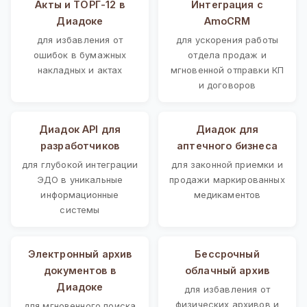
Акты и ТОРГ-12 в
Интеграция с
Диадоке
AmoCRM
для избавления от
для ускорения работы
ошибок в бумажных
отдела продаж и
накладных и актах
мгновенной отправки КП
и договоров
Диадок API для
Диадок для
разработчиков
аптечного бизнеса
для глубокой интеграции
для законной приемки и
ЭДО в уникальные
продажи маркированных
информационные
медикаментов
системы
Электронный архив
Бессрочный
документов в
облачный архив
Диадоке
для избавления от
физических архивов и
для мгновенного поиска