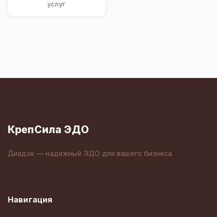
услуг
КрепСила ЭДО
Диадок — надёжный ЭДО для вашего бизнеса
Навигация