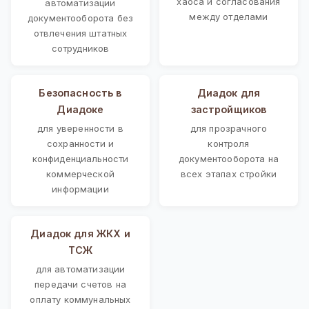
хаоса и согласования
автоматизации
между отделами
документооборота без
отвлечения штатных
сотрудников
Безопасность в
Диадок для
Диадоке
застройщиков
для уверенности в
для прозрачного
сохранности и
контроля
конфиденциальности
документооборота на
коммерческой
всех этапах стройки
информации
Диадок для ЖКХ и
ТСЖ
для автоматизации
передачи счетов на
оплату коммунальных