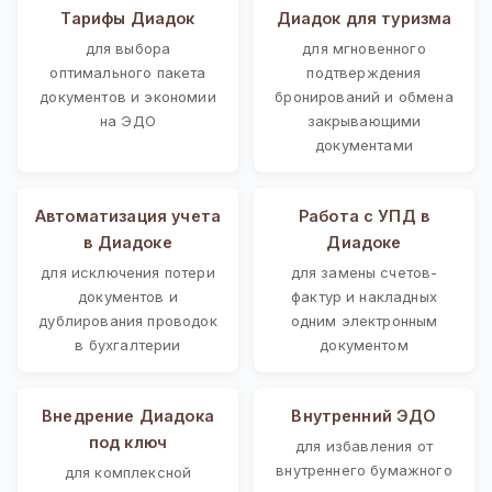
Тарифы Диадок
Диадок для туризма
для выбора
для мгновенного
оптимального пакета
подтверждения
документов и экономии
бронирований и обмена
на ЭДО
закрывающими
документами
Автоматизация учета
Работа с УПД в
в Диадоке
Диадоке
для исключения потери
для замены счетов-
документов и
фактур и накладных
дублирования проводок
одним электронным
в бухгалтерии
документом
Внедрение Диадока
Внутренний ЭДО
под ключ
для избавления от
внутреннего бумажного
для комплексной