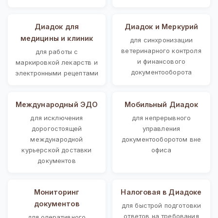
Диадок для
Диадок и Меркурий
медицины и клиник
для синхронизации
ветеринарного контроля
для работы с
и финансового
маркировкой лекарств и
документооборота
электронными рецептами
Международный ЭДО
Мобильный Диадок
для исключения
для непрерывного
дорогостоящей
управления
международной
документооборотом вне
курьерской доставки
офиса
документов
Мониторинг
Налоговая в Диадоке
документов
для быстрой подготовки
ответов на требования
для оперативного