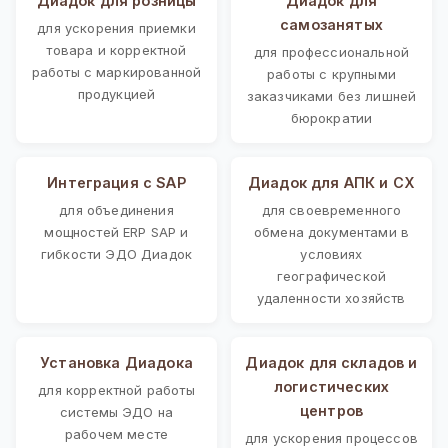
Диадок для розницы
Диадок для
самозанятых
для ускорения приемки
товара и корректной
для профессиональной
работы с маркированной
работы с крупными
продукцией
заказчиками без лишней
бюрократии
Интеграция с SAP
Диадок для АПК и СХ
для объединения
для своевременного
мощностей ERP SAP и
обмена документами в
гибкости ЭДО Диадок
условиях
географической
удаленности хозяйств
Установка Диадока
Диадок для складов и
логистических
для корректной работы
центров
системы ЭДО на
рабочем месте
для ускорения процессов