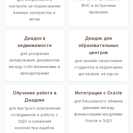
ФНС и встречные
контроля за подписанием
проверки
важных контрактов и
актов
Диадок в
Диадок для
недвижимости
образовательных
центров
для ускорения
визирования документов
для онлайн-зачисления
между собственниками и
студентов и подписания
арендаторами
договоров на курсы
Обучение работе в
Интеграция с Oracle
Диадоке
для бесшовного обмена
данными между
для быстрого вовлечения
финансовыми модулями
сотрудников в работу с
Oracle и ЭДО
ЭДО и снижения
количества ошибок