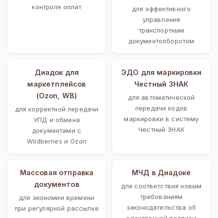
контроля оплат
для эффективного
управления
транспортным
документооборотом
Диадок для
ЭДО для маркировки
маркетплейсов
Честный ЗНАК
(Ozon, WB)
для автоматической
передачи кодов
для корректной передачи
маркировки в систему
УПД и обмена
Честный ЗНАК
документами с
Wildberries и Ozon
Массовая отправка
МЧД в Диадоке
документов
для соответствия новым
требованиям
для экономии времени
законодательства об
при регулярной рассылке
электронной подписи