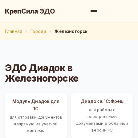
КрепСила ЭДО
Главная
Города
Железногорск
ЭДО Диадок в
Железногорске
Модуль Диадок для
Диадок в 1С:Фреш
1С
для работы с
электронными
для отправки документов
документами в облачной
напрямую из учетной
версии 1С
системы