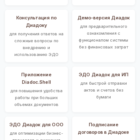
Консультация по
Демо-версия Диадок
Диадоку
для предварительного
ознакомления с
для получения ответов на
функционалом системы
сложные вопросы по
без финансовых затрат
внедрению и
использованию ЭДО
Приложение
ЭДО Диадок для ИП
Diadoc.Shell
для быстрой отправки
актов и счетов без
для повышения удобства
бумаги
работы при больших
объемах документов
ЭДО Диадок для ООО
Подписание
договоров в Диадоке
для оптимизации бизнес-
процессов и снижения