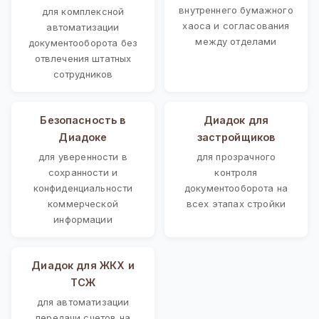
внутреннего бумажного
для комплексной
хаоса и согласования
автоматизации
между отделами
документооборота без
отвлечения штатных
сотрудников
Безопасность в
Диадок для
Диадоке
застройщиков
для уверенности в
для прозрачного
сохранности и
контроля
конфиденциальности
документооборота на
коммерческой
всех этапах стройки
информации
Диадок для ЖКХ и
ТСЖ
для автоматизации
передачи счетов на