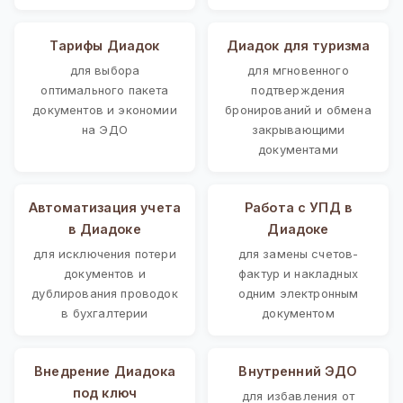
Тарифы Диадок
Диадок для туризма
для выбора
для мгновенного
оптимального пакета
подтверждения
документов и экономии
бронирований и обмена
на ЭДО
закрывающими
документами
Автоматизация учета
Работа с УПД в
в Диадоке
Диадоке
для исключения потери
для замены счетов-
документов и
фактур и накладных
дублирования проводок
одним электронным
в бухгалтерии
документом
Внедрение Диадока
Внутренний ЭДО
под ключ
для избавления от