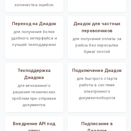
количества ошибок
Переход на Диадок
Диадок для частных
перевозчиков
для получения более
удобного интерфейса и
для получения оплаты за
лучшей техподдержки
рейсы без пересылки
бумаг почтой
Техподдержка
Подключение Диадок
Диадока
для быстрого старта
работы в системе
для мгновенного
электронного
решения технических
документооборота
проблем при отправке
документов
Внедрение API под
Подписание в
ключ
Диадоке