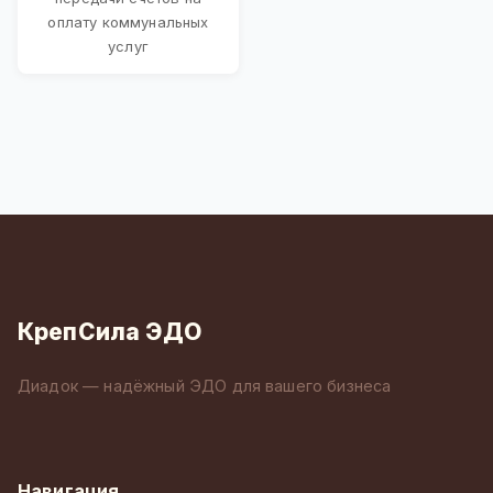
оплату коммунальных
услуг
КрепСила ЭДО
Диадок — надёжный ЭДО для вашего бизнеса
Навигация