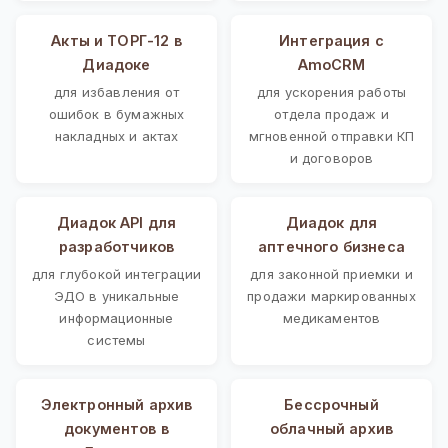
Акты и ТОРГ-12 в
Интеграция с
Диадоке
AmoCRM
для избавления от
для ускорения работы
ошибок в бумажных
отдела продаж и
накладных и актах
мгновенной отправки КП
и договоров
Диадок API для
Диадок для
разработчиков
аптечного бизнеса
для глубокой интеграции
для законной приемки и
ЭДО в уникальные
продажи маркированных
информационные
медикаментов
системы
Электронный архив
Бессрочный
документов в
облачный архив