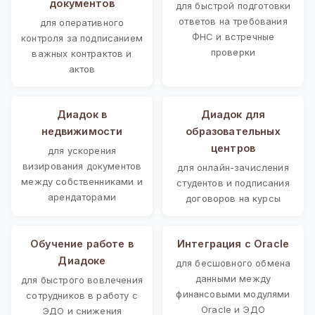
документов
для быстрой подготовки
ответов на требования
для оперативного
ФНС и встречные
контроля за подписанием
проверки
важных контрактов и
актов
Диадок в
Диадок для
недвижимости
образовательных
центров
для ускорения
визирования документов
для онлайн-зачисления
между собственниками и
студентов и подписания
арендаторами
договоров на курсы
Обучение работе в
Интеграция с Oracle
Диадоке
для бесшовного обмена
данными между
для быстрого вовлечения
финансовыми модулями
сотрудников в работу с
Oracle и ЭДО
ЭДО и снижения