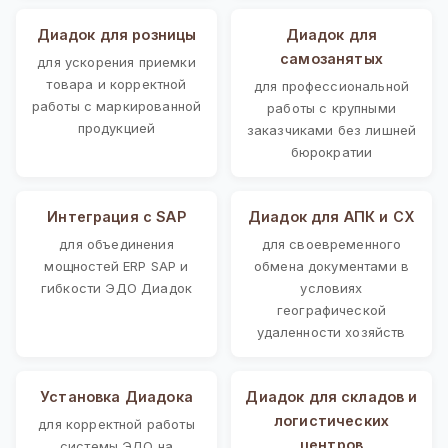
Диадок для розницы
Диадок для
самозанятых
для ускорения приемки
товара и корректной
для профессиональной
работы с маркированной
работы с крупными
продукцией
заказчиками без лишней
бюрократии
Интеграция с SAP
Диадок для АПК и СХ
для объединения
для своевременного
мощностей ERP SAP и
обмена документами в
гибкости ЭДО Диадок
условиях
географической
удаленности хозяйств
Установка Диадока
Диадок для складов и
логистических
для корректной работы
центров
системы ЭДО на