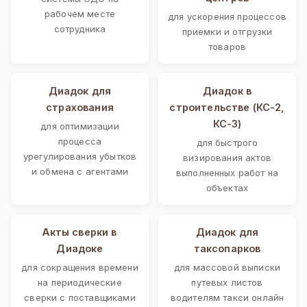
рабочем месте
для ускорения процессов
сотрудника
приемки и отгрузки
товаров
Диадок для
Диадок в
страхования
строительстве (КС-2,
КС-3)
для оптимизации
процесса
для быстрого
урегулирования убытков
визирования актов
и обмена с агентами
выполненных работ на
объектах
Акты сверки в
Диадок для
Диадоке
таксопарков
для сокращения времени
для массовой выписки
на периодические
путевых листов
сверки с поставщиками
водителям такси онлайн