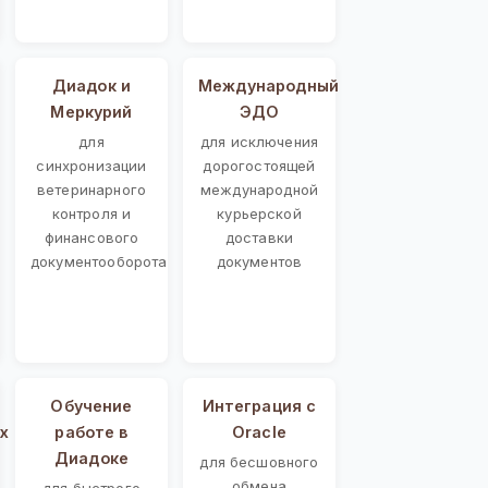
Диадок и
Международный
Меркурий
ЭДО
для
для исключения
синхронизации
дорогостоящей
ветеринарного
международной
контроля и
курьерской
финансового
доставки
документооборота
документов
Обучение
Интеграция с
х
работе в
Oracle
Диадоке
для бесшовного
обмена
для быстрого