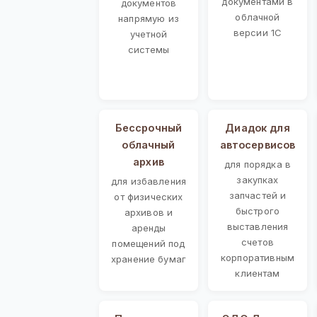
документами в
документов
облачной
напрямую из
версии 1С
учетной
системы
Бессрочный
Диадок для
облачный
автосервисов
архив
для порядка в
закупках
для избавления
запчастей и
от физических
быстрого
архивов и
выставления
аренды
счетов
помещений под
корпоративным
хранение бумаг
клиентам