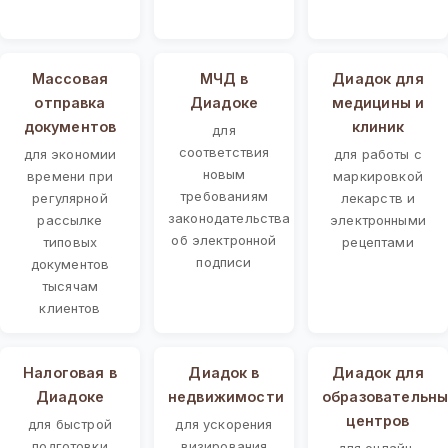
Массовая
МЧД в
Диадок для
отправка
Диадоке
медицины и
документов
клиник
для
соответствия
для экономии
для работы с
новым
времени при
маркировкой
требованиям
регулярной
лекарств и
законодательства
рассылке
электронными
об электронной
типовых
рецептами
подписи
документов
тысячам
клиентов
Налоговая в
Диадок в
Диадок для
Диадоке
недвижимости
образовательны
центров
для быстрой
для ускорения
подготовки
визирования
для онлайн-