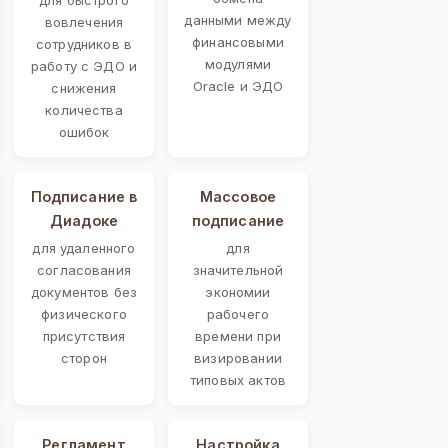
данными между
вовлечения
финансовыми
сотрудников в
модулями
работу с ЭДО и
Oracle и ЭДО
снижения
количества
ошибок
Подписание в
Массовое
Диадоке
подписание
для удаленного
для
согласования
значительной
документов без
экономии
физического
рабочего
присутствия
времени при
сторон
визировании
типовых актов
Регламент
Настройка