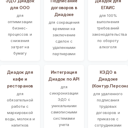
ЭДО Диадок
Подписание
Диадок для
для ООО
договоров в
ЕГАИС
Диадоке
для
для 100%
оптимизации
выполнения
для сокращения
бизнес-
требований
времени на
процессов и
законодательства
заключение
снижения
по обороту
сделок с
затрат на
алкоголя
удаленными
бумагу
партнерами
Диадок для
Интеграция
КЭДО в
кафе и
Диадок по API
Диадоке
ресторанов
(Контур.Персон
для
синхронизации
для
для удаленного
ЭДО с
обязательной
подписания
уникальными
работы с
трудовых
самописными
маркировкой
договоров и
системами
воды, молока и
приказов с
учета
напитков
сотрудниками