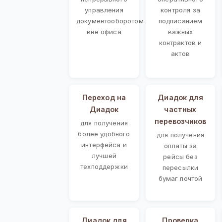
управления
контроля за
документооборотом
подписанием
вне офиса
важных
контрактов и
актов
Переход на
Диадок для
Диадок
частных
перевозчиков
для получения
более удобного
для получения
интерфейса и
оплаты за
лучшей
рейсы без
техподдержки
пересылки
бумаг почтой
Диадок для
Проверка