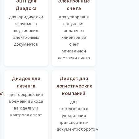
ЭЦП для
Электронные
Диадока
счета
для юридически
для ускорения
значимого
получения
подписания
оплаты от
электронных
клиентов за
документов
счет
мгновенной
доставки счета
Диадок для
Диадок для
лизинга
логистических
ал)
компаний
для сокращения
времени выхода
для
на сделку и
эффективного
контроля оплат
управления
транспортным
документооборотом