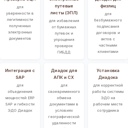
путевые
физлиц
для
листы (ЭПЛ)
уверенности в
для
легитимности
безбумажного
для избавления
полученных
подписания
от бумажных
электронных
договоров и
путевок и
документов
актов с
упрощения
частными
проверок
клиентами
ГИБДД
Интеграция с
Диадок для
Установка
SAP
АПК и СХ
Диадока
для
для
для корректной
объединения
своевременного
работы системы
мощностей ERP
обмена
ЭДО на
SAP и гибкости
документами в
рабочем месте
ЭДО Диадок
условиях
сотрудника
географической
удаленности