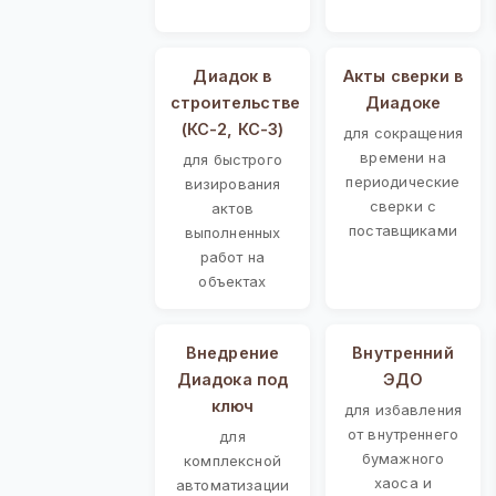
Диадок в
Акты сверки в
строительстве
Диадоке
(КС-2, КС-3)
для сокращения
времени на
для быстрого
периодические
визирования
сверки с
актов
поставщиками
выполненных
работ на
объектах
Внедрение
Внутренний
Диадока под
ЭДО
ключ
для избавления
от внутреннего
для
бумажного
комплексной
хаоса и
автоматизации