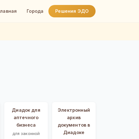
Главная
Города
Решения ЭДО
Диадок для
Электронный
аптечного
архив
бизнеса
документов в
Диадоке
для законной