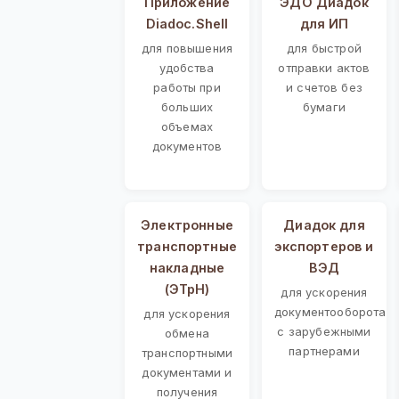
Приложение
ЭДО Диадок
Diadoc.Shell
для ИП
для повышения
для быстрой
удобства
отправки актов
работы при
и счетов без
больших
бумаги
объемах
документов
Электронные
Диадок для
транспортные
экспортеров и
накладные
ВЭД
(ЭТрН)
для ускорения
документооборота
для ускорения
с зарубежными
обмена
партнерами
транспортными
документами и
получения