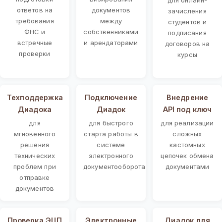
ответов на
документов
зачисления
требования
между
студентов и
ФНС и
собственниками
подписания
встречные
и арендаторами
договоров на
проверки
курсы
Техподдержка
Подключение
Внедрение
Диадока
Диадок
API под ключ
для
для быстрого
для реализации
мгновенного
старта работы в
сложных
решения
системе
кастомных
технических
электронного
цепочек обмена
проблем при
документооборота
документами
отправке
документов
Проверка ЭЦП
Электронные
Диадок для