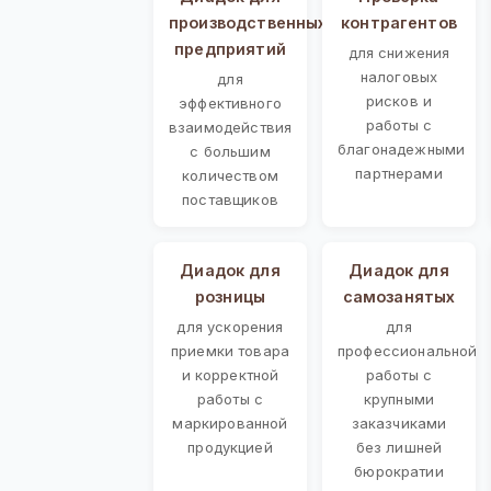
производственных
контрагентов
предприятий
для снижения
налоговых
для
рисков и
эффективного
работы с
взаимодействия
благонадежными
с большим
партнерами
количеством
поставщиков
Диадок для
Диадок для
розницы
самозанятых
для ускорения
для
приемки товара
профессиональной
и корректной
работы с
работы с
крупными
маркированной
заказчиками
продукцией
без лишней
бюрократии