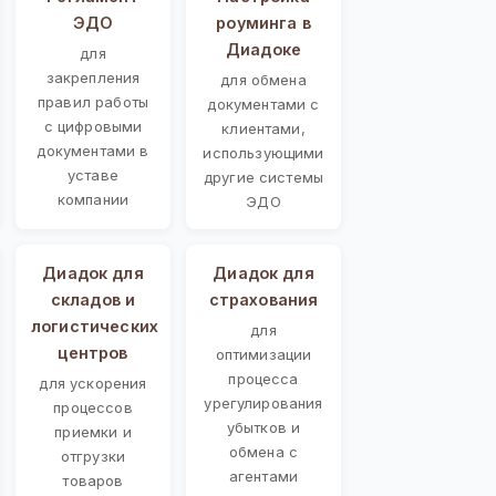
ЭДО
роуминга в
Диадоке
для
закрепления
для обмена
правил работы
документами с
с цифровыми
клиентами,
документами в
использующими
уставе
другие системы
компании
ЭДО
Диадок для
Диадок для
складов и
страхования
логистических
для
центров
оптимизации
процесса
для ускорения
урегулирования
процессов
убытков и
приемки и
обмена с
отгрузки
агентами
товаров