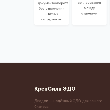
согласования
документооборота
между
без отвлечения
отделами
штатных
сотрудников
КрепСила ЭДО
Диадок — надёжный ЭДО для вашего
бизнеса