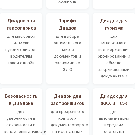
хозяйств
Диадок для
Тарифы
Диадок для
таксопарков
Диадок
туризма
для массовой
для выбора
для
выписки
оптимального
мгновенного
путевых листов
пакета
подтверждения
водителям
документов и
бронирований и
такси онлайн
экономии на
обмена
ЭДО
закрывающими
документами
Безопасность
Диадок для
Диадок для
в Диадоке
застройщиков
ЖКХ и ТСЖ
для
для прозрачного
для
уверенности в
контроля
автоматизации
сохранности и
документооборота
передачи
конфиденциальности
на всех этапах
счетов на