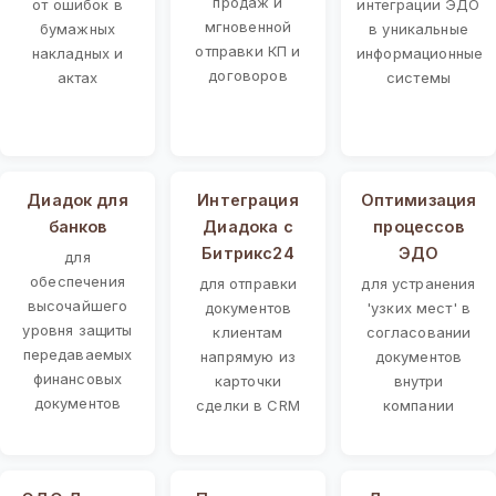
продаж и
от ошибок в
интеграции ЭДО
мгновенной
бумажных
в уникальные
отправки КП и
накладных и
информационные
договоров
актах
системы
Диадок для
Интеграция
Оптимизация
банков
Диадока с
процессов
Битрикс24
ЭДО
для
обеспечения
для отправки
для устранения
высочайшего
документов
'узких мест' в
уровня защиты
клиентам
согласовании
передаваемых
напрямую из
документов
финансовых
карточки
внутри
документов
сделки в CRM
компании