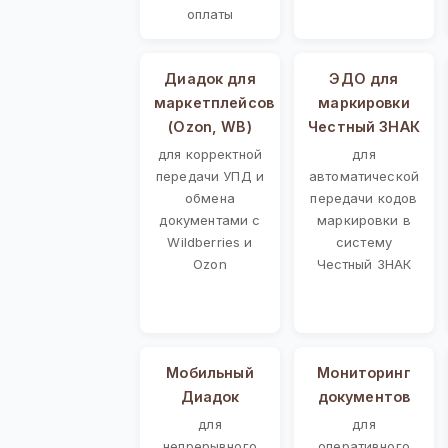
оплаты
Диадок для
ЭДО для
маркетплейсов
маркировки
(Ozon, WB)
Честный ЗНАК
для корректной
для
передачи УПД и
автоматической
обмена
передачи кодов
документами с
маркировки в
Wildberries и
систему
Ozon
Честный ЗНАК
Мобильный
Мониторинг
Диадок
документов
для
для
непрерывного
оперативного