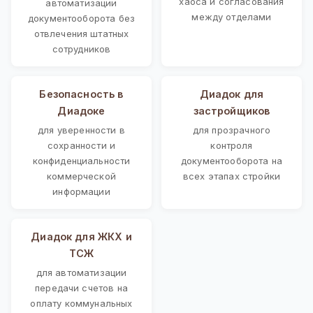
хаоса и согласования
автоматизации
между отделами
документооборота без
отвлечения штатных
сотрудников
Безопасность в
Диадок для
Диадоке
застройщиков
для уверенности в
для прозрачного
сохранности и
контроля
конфиденциальности
документооборота на
коммерческой
всех этапах стройки
информации
Диадок для ЖКХ и
ТСЖ
для автоматизации
передачи счетов на
оплату коммунальных