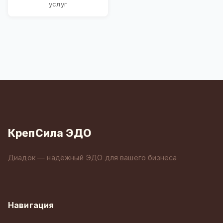
услуг
КрепСила ЭДО
Диадок — надёжный ЭДО для вашего бизнеса
Навигация