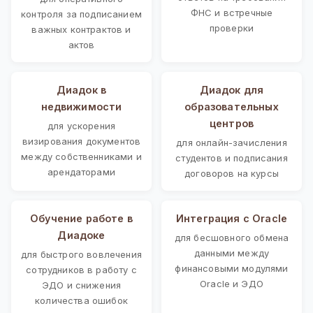
ФНС и встречные
контроля за подписанием
проверки
важных контрактов и
актов
Диадок в
Диадок для
недвижимости
образовательных
центров
для ускорения
визирования документов
для онлайн-зачисления
между собственниками и
студентов и подписания
арендаторами
договоров на курсы
Обучение работе в
Интеграция с Oracle
Диадоке
для бесшовного обмена
данными между
для быстрого вовлечения
финансовыми модулями
сотрудников в работу с
Oracle и ЭДО
ЭДО и снижения
количества ошибок