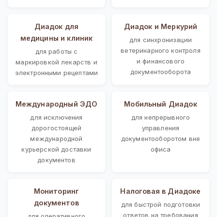
Диадок для
Диадок и Меркурий
медицины и клиник
для синхронизации
ветеринарного контроля
для работы с
и финансового
маркировкой лекарств и
документооборота
электронными рецептами
Международный ЭДО
Мобильный Диадок
для исключения
для непрерывного
дорогостоящей
управления
международной
документооборотом вне
курьерской доставки
офиса
документов
Мониторинг
Налоговая в Диадоке
документов
для быстрой подготовки
ответов на требования
для оперативного