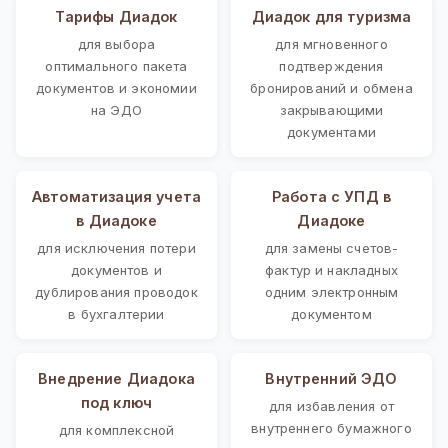
Тарифы Диадок
Диадок для туризма
для выбора
для мгновенного
оптимального пакета
подтверждения
документов и экономии
бронирований и обмена
на ЭДО
закрывающими
документами
Автоматизация учета
Работа с УПД в
в Диадоке
Диадоке
для исключения потери
для замены счетов-
документов и
фактур и накладных
дублирования проводок
одним электронным
в бухгалтерии
документом
Внедрение Диадока
Внутренний ЭДО
под ключ
для избавления от
внутреннего бумажного
для комплексной