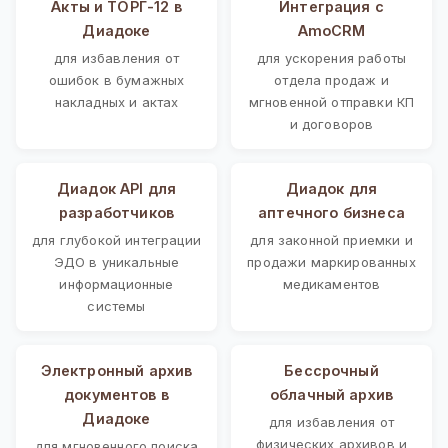
Акты и ТОРГ-12 в
Интеграция с
Диадоке
AmoCRM
для избавления от
для ускорения работы
ошибок в бумажных
отдела продаж и
накладных и актах
мгновенной отправки КП
и договоров
Диадок API для
Диадок для
разработчиков
аптечного бизнеса
для глубокой интеграции
для законной приемки и
ЭДО в уникальные
продажи маркированных
информационные
медикаментов
системы
Электронный архив
Бессрочный
документов в
облачный архив
Диадоке
для избавления от
физических архивов и
для мгновенного поиска