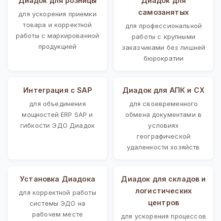
Диадок для розницы
Диадок для
самозанятых
для ускорения приемки
товара и корректной
для профессиональной
работы с маркированной
работы с крупными
продукцией
заказчиками без лишней
бюрократии
Интеграция с SAP
Диадок для АПК и СХ
для объединения
для своевременного
мощностей ERP SAP и
обмена документами в
гибкости ЭДО Диадок
условиях
географической
удаленности хозяйств
Установка Диадока
Диадок для складов и
логистических
для корректной работы
центров
системы ЭДО на
рабочем месте
для ускорения процессов