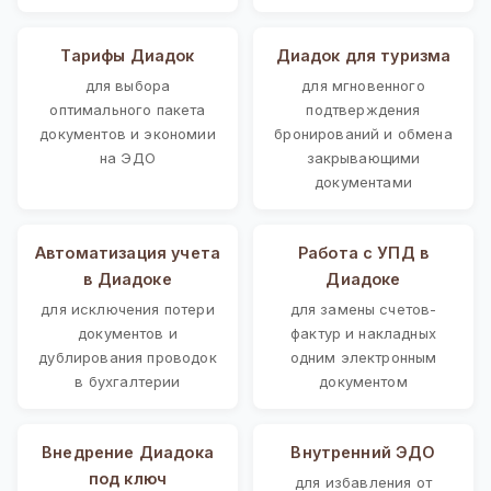
Тарифы Диадок
Диадок для туризма
для выбора
для мгновенного
оптимального пакета
подтверждения
документов и экономии
бронирований и обмена
на ЭДО
закрывающими
документами
Автоматизация учета
Работа с УПД в
в Диадоке
Диадоке
для исключения потери
для замены счетов-
документов и
фактур и накладных
дублирования проводок
одним электронным
в бухгалтерии
документом
Внедрение Диадока
Внутренний ЭДО
под ключ
для избавления от