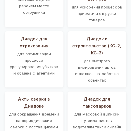
рабочем месте
для ускорения процессов
сотрудника
приемки и отгрузки
товаров
Диадок для
Диадок в
страхования
строительстве (КС-2,
КС-3)
для оптимизации
процесса
для быстрого
урегулирования убытков
визирования актов
и обмена с агентами
выполненных работ на
объектах
Акты сверки в
Диадок для
Диадоке
таксопарков
для сокращения времени
для массовой выписки
на периодические
путевых листов
сверки с поставщиками
водителям такси онлайн