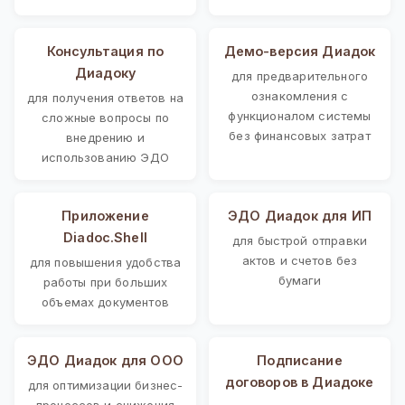
Консультация по
Демо-версия Диадок
Диадоку
для предварительного
ознакомления с
для получения ответов на
функционалом системы
сложные вопросы по
без финансовых затрат
внедрению и
использованию ЭДО
Приложение
ЭДО Диадок для ИП
Diadoc.Shell
для быстрой отправки
актов и счетов без
для повышения удобства
бумаги
работы при больших
объемах документов
ЭДО Диадок для ООО
Подписание
договоров в Диадоке
для оптимизации бизнес-
процессов и снижения