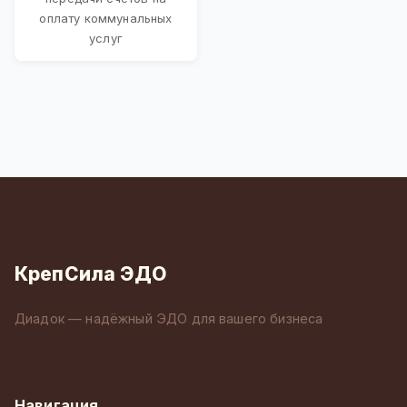
оплату коммунальных
услуг
КрепСила ЭДО
Диадок — надёжный ЭДО для вашего бизнеса
Навигация