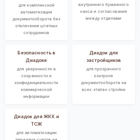
внутреннего бумажного
для комплексной
хаоса и согласования
автоматизации
между отделами
документооборота без
отвлечения штатных
сотрудников
Безопасность в
Диадок для
Диадоке
застройщиков
для уверенности в
для прозрачного
сохранности и
контроля
конфиденциальности
документооборота на
коммерческой
всех этапах стройки
информации
Диадок для ЖКХ и
ТСЖ
для автоматизации
передачи счетов на