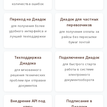
количества ошибок
Переход на Диадок
Диадок для частных
перевозчиков
для получения более
удобного интерфейса и
для получения оплаты за
лучшей техподдержки
рейсы без пересылки
бумаг почтой
Техподдержка
Подключение Диадок
Диадока
для быстрого старта
работы в системе
для мгновенного
электронного
решения технических
документооборота
проблем при отправке
документов
Внедрение API под
Подписание в
ключ
Диадоке