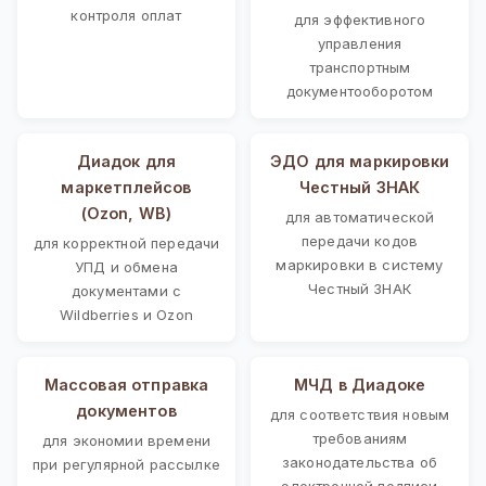
контроля оплат
для эффективного
управления
транспортным
документооборотом
Диадок для
ЭДО для маркировки
маркетплейсов
Честный ЗНАК
(Ozon, WB)
для автоматической
передачи кодов
для корректной передачи
маркировки в систему
УПД и обмена
Честный ЗНАК
документами с
Wildberries и Ozon
Массовая отправка
МЧД в Диадоке
документов
для соответствия новым
требованиям
для экономии времени
законодательства об
при регулярной рассылке
электронной подписи