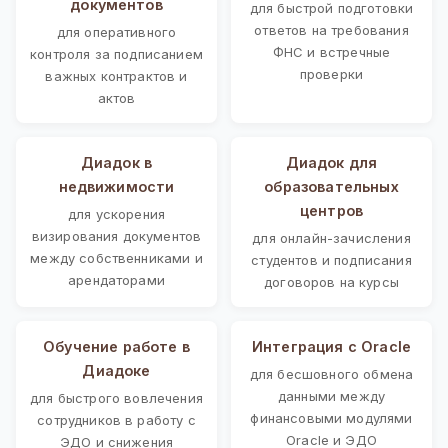
документов
для быстрой подготовки
ответов на требования
для оперативного
ФНС и встречные
контроля за подписанием
проверки
важных контрактов и
актов
Диадок в
Диадок для
недвижимости
образовательных
центров
для ускорения
визирования документов
для онлайн-зачисления
между собственниками и
студентов и подписания
арендаторами
договоров на курсы
Обучение работе в
Интеграция с Oracle
Диадоке
для бесшовного обмена
данными между
для быстрого вовлечения
финансовыми модулями
сотрудников в работу с
Oracle и ЭДО
ЭДО и снижения