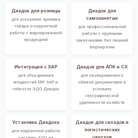
Диадок для розницы
Диадок для
самозанятых
для ускорения приемки
товара и корректной
для профессиональной
работы с маркированной
работы с крупными
продукцией
заказчиками без лишней
бюрократии
Интеграция с SAP
Диадок для АПК и СХ
для объединения
для своевременного
мощностей ERP SAP и
обмена документами в
гибкости ЭДО Диадок
условиях
географической
удаленности хозяйств
Установка Диадока
Диадок для складов и
логистических
для корректной работы
центров
системы ЭДО на