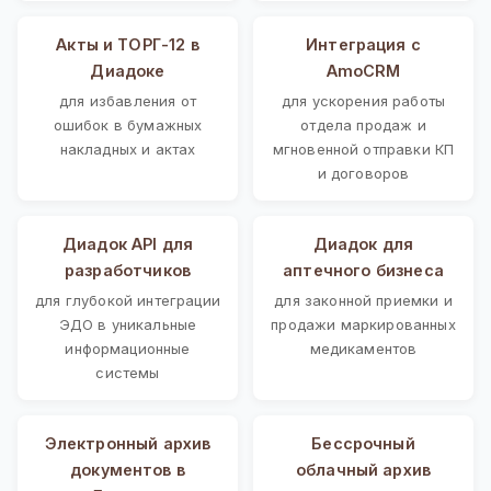
Акты и ТОРГ-12 в
Интеграция с
Диадоке
AmoCRM
для избавления от
для ускорения работы
ошибок в бумажных
отдела продаж и
накладных и актах
мгновенной отправки КП
и договоров
Диадок API для
Диадок для
разработчиков
аптечного бизнеса
для глубокой интеграции
для законной приемки и
ЭДО в уникальные
продажи маркированных
информационные
медикаментов
системы
Электронный архив
Бессрочный
документов в
облачный архив