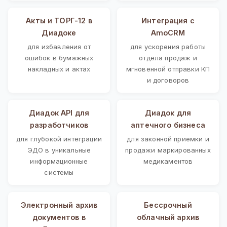
Акты и ТОРГ-12 в
Интеграция с
Диадоке
AmoCRM
для избавления от
для ускорения работы
ошибок в бумажных
отдела продаж и
накладных и актах
мгновенной отправки КП
и договоров
Диадок API для
Диадок для
разработчиков
аптечного бизнеса
для глубокой интеграции
для законной приемки и
ЭДО в уникальные
продажи маркированных
информационные
медикаментов
системы
Электронный архив
Бессрочный
документов в
облачный архив