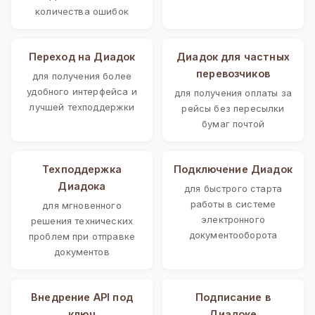
количества ошибок
Переход на Диадок
Диадок для частных
перевозчиков
для получения более
удобного интерфейса и
для получения оплаты за
лучшей техподдержки
рейсы без пересылки
бумаг почтой
Техподдержка
Подключение Диадок
Диадока
для быстрого старта
работы в системе
для мгновенного
электронного
решения технических
документооборота
проблем при отправке
документов
Внедрение API под
Подписание в
ключ
Диадоке