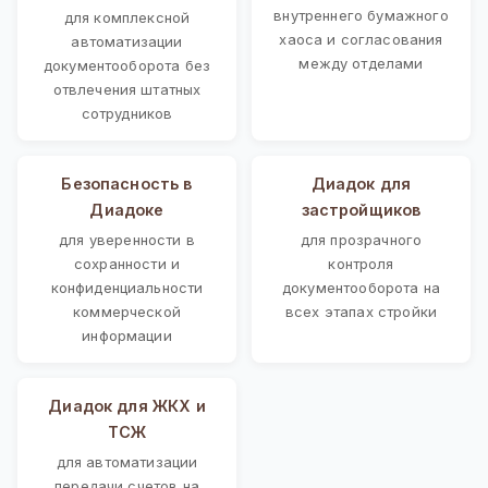
внутреннего бумажного
для комплексной
хаоса и согласования
автоматизации
между отделами
документооборота без
отвлечения штатных
сотрудников
Безопасность в
Диадок для
Диадоке
застройщиков
для уверенности в
для прозрачного
сохранности и
контроля
конфиденциальности
документооборота на
коммерческой
всех этапах стройки
информации
Диадок для ЖКХ и
ТСЖ
для автоматизации
передачи счетов на