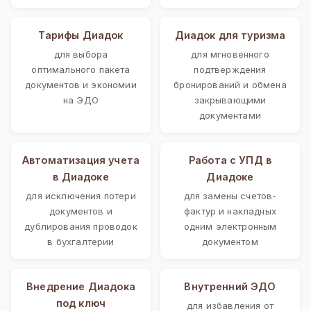
Тарифы Диадок
Диадок для туризма
для выбора
для мгновенного
оптимального пакета
подтверждения
документов и экономии
бронирований и обмена
на ЭДО
закрывающими
документами
Автоматизация учета
Работа с УПД в
в Диадоке
Диадоке
для исключения потери
для замены счетов-
документов и
фактур и накладных
дублирования проводок
одним электронным
в бухгалтерии
документом
Внедрение Диадока
Внутренний ЭДО
под ключ
для избавления от