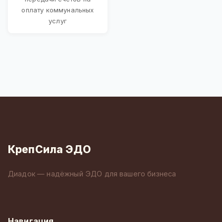
оплату коммунальных
услуг
КрепСила ЭДО
Диадок — надёжный ЭДО для вашего бизнеса
Навигация