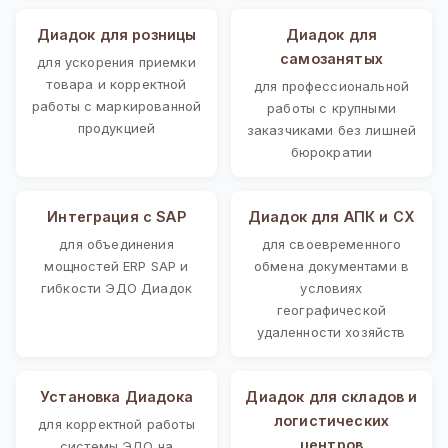
Диадок для розницы
Диадок для
самозанятых
для ускорения приемки
товара и корректной
для профессиональной
работы с маркированной
работы с крупными
продукцией
заказчиками без лишней
бюрократии
Интеграция с SAP
Диадок для АПК и СХ
для объединения
для своевременного
мощностей ERP SAP и
обмена документами в
гибкости ЭДО Диадок
условиях
географической
удаленности хозяйств
Установка Диадока
Диадок для складов и
логистических
для корректной работы
центров
системы ЭДО на