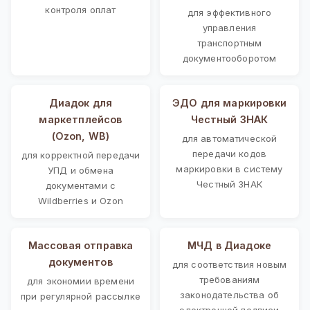
контроля оплат
для эффективного
управления
транспортным
документооборотом
Диадок для
ЭДО для маркировки
маркетплейсов
Честный ЗНАК
(Ozon, WB)
для автоматической
передачи кодов
для корректной передачи
маркировки в систему
УПД и обмена
Честный ЗНАК
документами с
Wildberries и Ozon
Массовая отправка
МЧД в Диадоке
документов
для соответствия новым
требованиям
для экономии времени
законодательства об
при регулярной рассылке
электронной подписи