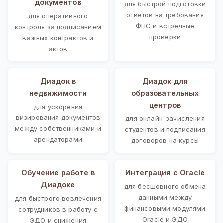
документов
для быстрой подготовки
ответов на требования
для оперативного
ФНС и встречные
контроля за подписанием
проверки
важных контрактов и
актов
Диадок в
Диадок для
недвижимости
образовательных
центров
для ускорения
визирования документов
для онлайн-зачисления
между собственниками и
студентов и подписания
арендаторами
договоров на курсы
Обучение работе в
Интеграция с Oracle
Диадоке
для бесшовного обмена
данными между
для быстрого вовлечения
финансовыми модулями
сотрудников в работу с
Oracle и ЭДО
ЭДО и снижения