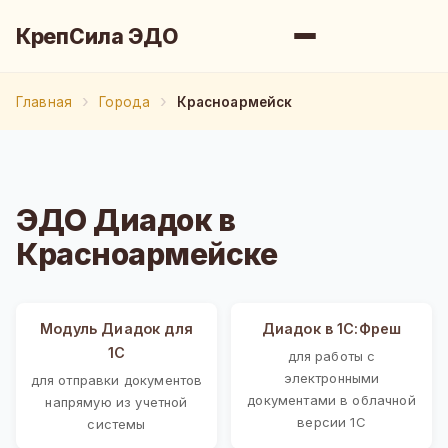
КрепСила ЭДО
Главная
Города
Красноармейск
ЭДО Диадок в
Красноармейске
Модуль Диадок для
Диадок в 1С:Фреш
1С
для работы с
электронными
для отправки документов
документами в облачной
напрямую из учетной
версии 1С
системы