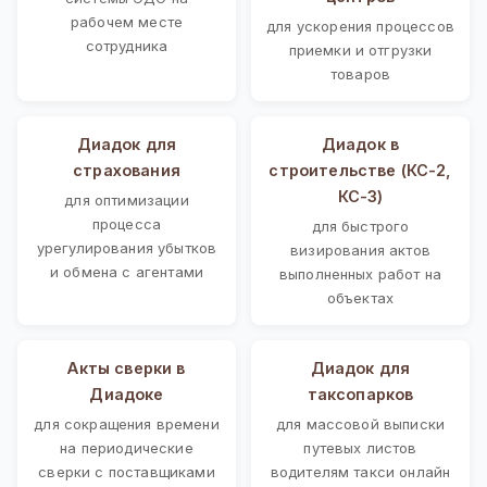
рабочем месте
для ускорения процессов
сотрудника
приемки и отгрузки
товаров
Диадок для
Диадок в
страхования
строительстве (КС-2,
КС-3)
для оптимизации
процесса
для быстрого
урегулирования убытков
визирования актов
и обмена с агентами
выполненных работ на
объектах
Акты сверки в
Диадок для
Диадоке
таксопарков
для сокращения времени
для массовой выписки
на периодические
путевых листов
сверки с поставщиками
водителям такси онлайн