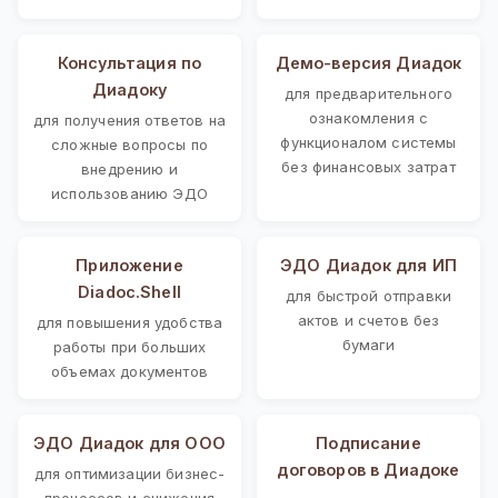
Консультация по
Демо-версия Диадок
Диадоку
для предварительного
ознакомления с
для получения ответов на
функционалом системы
сложные вопросы по
без финансовых затрат
внедрению и
использованию ЭДО
Приложение
ЭДО Диадок для ИП
Diadoc.Shell
для быстрой отправки
актов и счетов без
для повышения удобства
бумаги
работы при больших
объемах документов
ЭДО Диадок для ООО
Подписание
договоров в Диадоке
для оптимизации бизнес-
процессов и снижения