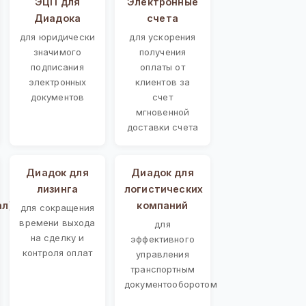
ЭЦП для
Электронные
Диадока
счета
для юридически
для ускорения
значимого
получения
подписания
оплаты от
электронных
клиентов за
документов
счет
мгновенной
доставки счета
Диадок для
Диадок для
лизинга
логистических
ал)
компаний
для сокращения
времени выхода
для
на сделку и
эффективного
контроля оплат
управления
транспортным
документооборотом