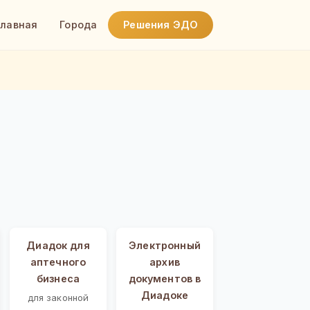
Главная
Города
Решения ЭДО
Диадок для
Электронный
аптечного
архив
бизнеса
документов в
Диадоке
для законной