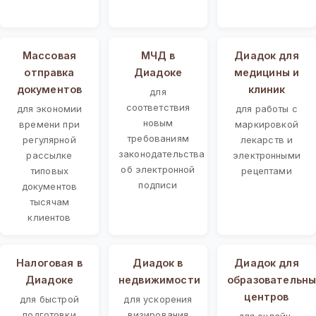
Массовая
МЧД в
Диадок для
отправка
Диадоке
медицины и
документов
клиник
для
соответствия
для экономии
для работы с
новым
времени при
маркировкой
требованиям
регулярной
лекарств и
законодательства
рассылке
электронными
об электронной
типовых
рецептами
подписи
документов
тысячам
клиентов
Налоговая в
Диадок в
Диадок для
Диадоке
недвижимости
образовательны
центров
для быстрой
для ускорения
подготовки
визирования
для онлайн-