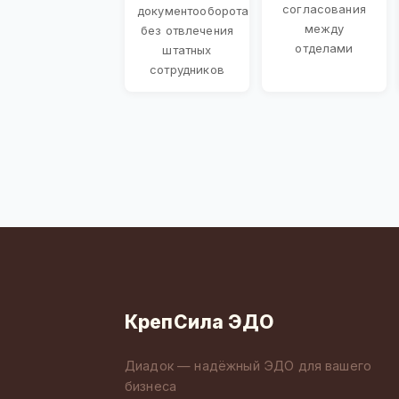
согласования
документооборота
между
без отвлечения
отделами
штатных
сотрудников
КрепСила ЭДО
Диадок — надёжный ЭДО для вашего
бизнеса