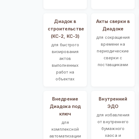
Диадок в
Акты сверки в
строительстве
Диадоке
(КС-2, КС-3)
для сокращения
времени на
для быстрого
периодические
визирования
сверки с
актов
поставщиками
выполненных
работ на
объектах
Внедрение
Внутренний
Диадока под
ЭДО
ключ
для избавления
от внутреннего
для
бумажного
комплексной
хаоса и
автоматизации