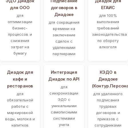
ЭДО Диадок
Подписание
Диадок для
для ООО
договоров в
ЕГАИС
Диадоке
для
для 100%
оптимизации
выполнения
для сокращения
бизнес-
требований
времени на
процессов и
законодательства
заключение
снижения
по обороту
сделок с
затрат на
алкоголя
удаленными
бумагу
партнерами
Диадок для
Интеграция
КЭДО в
кафе и
Диадок по API
Диадоке
ресторанов
(Контур.Персон
для
синхронизации
для
для удаленного
ЭДО с
обязательной
подписания
уникальными
работы с
трудовых
самописными
маркировкой
договоров и
системами
воды, молока и
приказов с
учета
напитков
сотрудниками