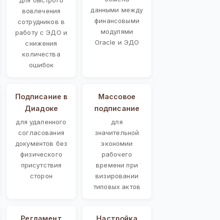
данными между
вовлечения
финансовыми
сотрудников в
модулями
работу с ЭДО и
Oracle и ЭДО
снижения
количества
ошибок
Подписание в
Массовое
Диадоке
подписание
для удаленного
для
согласования
значительной
документов без
экономии
физического
рабочего
присутствия
времени при
сторон
визировании
типовых актов
Регламент
Настройка