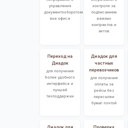
управления
контроля за
документооборотом
подписанием
вне офиса
важных
контрактов и
актов
Переход на
Диадок для
Диадок
частных
перевозчиков
для получения
более удобного
для получения
интерфейса и
оплаты за
лучшей
рейсы без
техподдержки
пересылки
бумаг почтой
Диадок для
Проверка