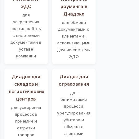
ЭДО
роуминга в
Диадоке
для
закрепления
для обмена
правил работы
документами с
с цифровыми
клиентами,
документами в
использующими
уставе
другие системы
компании
ЭДО
Диадок для
Диадок для
складов и
страхования
логистических
для
центров
оптимизации
процесса
для ускорения
урегулирования
процессов
убытков и
приемки и
обмена с
отгрузки
агентами
товаров