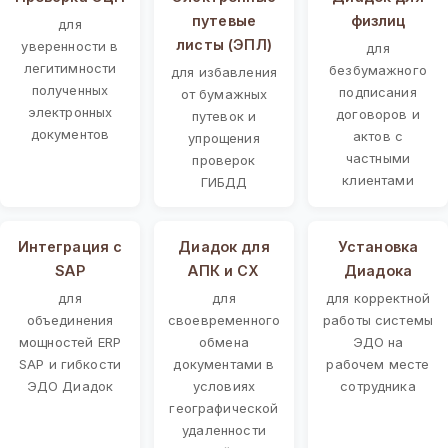
путевые
физлиц
для
листы (ЭПЛ)
уверенности в
для
легитимности
безбумажного
для избавления
полученных
подписания
от бумажных
электронных
договоров и
путевок и
документов
актов с
упрощения
частными
проверок
клиентами
ГИБДД
Интеграция с
Диадок для
Установка
SAP
АПК и СХ
Диадока
для
для
для корректной
объединения
своевременного
работы системы
мощностей ERP
обмена
ЭДО на
SAP и гибкости
документами в
рабочем месте
ЭДО Диадок
условиях
сотрудника
географической
удаленности