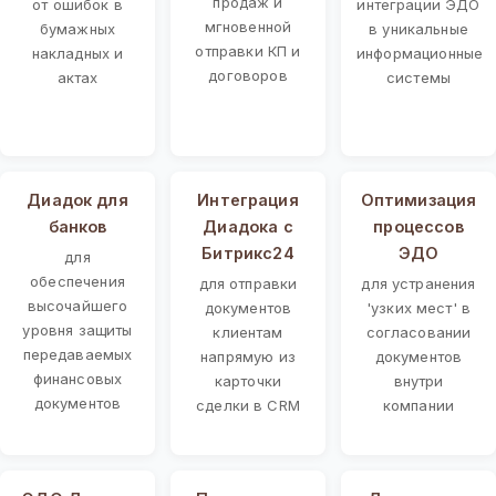
продаж и
от ошибок в
интеграции ЭДО
мгновенной
бумажных
в уникальные
отправки КП и
накладных и
информационные
договоров
актах
системы
Диадок для
Интеграция
Оптимизация
банков
Диадока с
процессов
Битрикс24
ЭДО
для
обеспечения
для отправки
для устранения
высочайшего
документов
'узких мест' в
уровня защиты
клиентам
согласовании
передаваемых
напрямую из
документов
финансовых
карточки
внутри
документов
сделки в CRM
компании