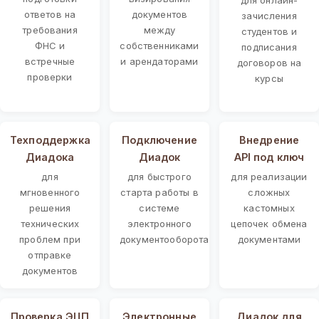
ответов на
документов
зачисления
требования
между
студентов и
ФНС и
собственниками
подписания
встречные
и арендаторами
договоров на
проверки
курсы
Техподдержка
Подключение
Внедрение
Диадока
Диадок
API под ключ
для
для быстрого
для реализации
мгновенного
старта работы в
сложных
решения
системе
кастомных
технических
электронного
цепочек обмена
проблем при
документооборота
документами
отправке
документов
Проверка ЭЦП
Электронные
Диадок для