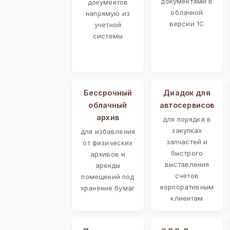
документами в
документов
облачной
напрямую из
версии 1С
учетной
системы
Бессрочный
Диадок для
облачный
автосервисов
архив
для порядка в
закупках
для избавления
запчастей и
от физических
быстрого
архивов и
выставления
аренды
счетов
помещений под
корпоративным
хранение бумаг
клиентам