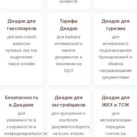
хозяйств
Диадок для
Тарифы
Диадок для
таксопарков
Диадок
туризма
для массовой
для выбора
для
выписки
оптимального
мгновенного
путевых листов
пакета
подтверждения
водителям
документов и
бронирований и
такси онлайн
экономии на
обмена
ЭДО
закрывающими
документами
Безопасность
Диадок для
Диадок для
в Диадоке
застройщиков
ЖКХ и ТСЖ
для
для прозрачного
для
уверенности в
контроля
автоматизации
сохранности и
документооборота
передачи
конфиденциальности
на всех этапах
счетов на