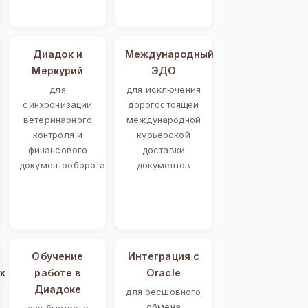
Диадок и
Международный
Меркурий
ЭДО
для
для исключения
синхронизации
дорогостоящей
ветеринарного
международной
контроля и
курьерской
финансового
доставки
документооборота
документов
Обучение
Интеграция с
х
работе в
Oracle
Диадоке
для бесшовного
обмена
для быстрого