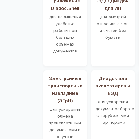
Приложение
ЭДО Диадок
Diadoc.Shell
для ИП
для повышения
для быстрой
удобства
отправки актов
работы при
и счетов без
больших
бумаги
объемах
документов
Электронные
Диадок для
транспортные
экспортеров и
накладные
ВЭД
(ЭТрН)
для ускорения
документооборота
для ускорения
с зарубежными
обмена
партнерами
транспортными
документами и
получения