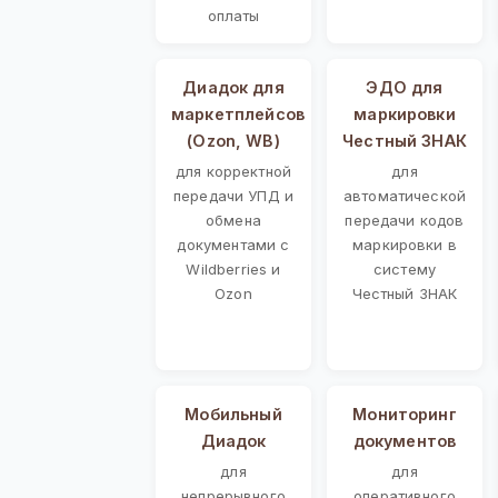
оплаты
Диадок для
ЭДО для
маркетплейсов
маркировки
(Ozon, WB)
Честный ЗНАК
для корректной
для
передачи УПД и
автоматической
обмена
передачи кодов
документами с
маркировки в
Wildberries и
систему
Ozon
Честный ЗНАК
Мобильный
Мониторинг
Диадок
документов
для
для
непрерывного
оперативного