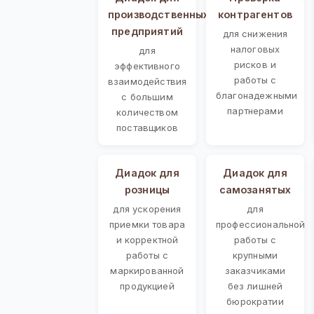
производственных
контрагентов
предприятий
для снижения
налоговых
для
рисков и
эффективного
работы с
взаимодействия
благонадежными
с большим
партнерами
количеством
поставщиков
Диадок для
Диадок для
розницы
самозанятых
для ускорения
для
приемки товара
профессиональной
и корректной
работы с
работы с
крупными
маркированной
заказчиками
продукцией
без лишней
бюрократии