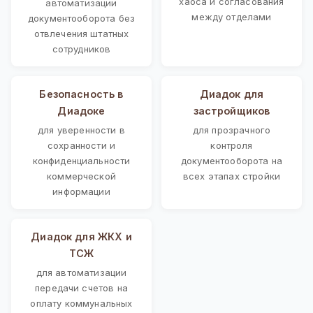
хаоса и согласования
автоматизации
между отделами
документооборота без
отвлечения штатных
сотрудников
Безопасность в
Диадок для
Диадоке
застройщиков
для уверенности в
для прозрачного
сохранности и
контроля
конфиденциальности
документооборота на
коммерческой
всех этапах стройки
информации
Диадок для ЖКХ и
ТСЖ
для автоматизации
передачи счетов на
оплату коммунальных