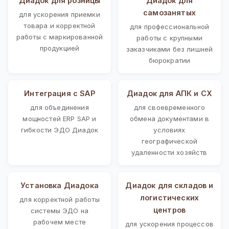
Диадок для розницы
Диадок для
самозанятых
для ускорения приемки
товара и корректной
для профессиональной
работы с маркированной
работы с крупными
продукцией
заказчиками без лишней
бюрократии
Интеграция с SAP
Диадок для АПК и СХ
для объединения
для своевременного
мощностей ERP SAP и
обмена документами в
гибкости ЭДО Диадок
условиях
географической
удаленности хозяйств
Установка Диадока
Диадок для складов и
логистических
для корректной работы
центров
системы ЭДО на
рабочем месте
для ускорения процессов