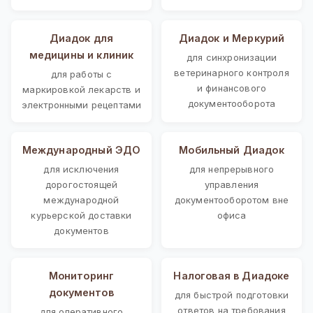
Диадок для
Диадок и Меркурий
медицины и клиник
для синхронизации
ветеринарного контроля
для работы с
и финансового
маркировкой лекарств и
документооборота
электронными рецептами
Международный ЭДО
Мобильный Диадок
для исключения
для непрерывного
дорогостоящей
управления
международной
документооборотом вне
курьерской доставки
офиса
документов
Мониторинг
Налоговая в Диадоке
документов
для быстрой подготовки
ответов на требования
для оперативного