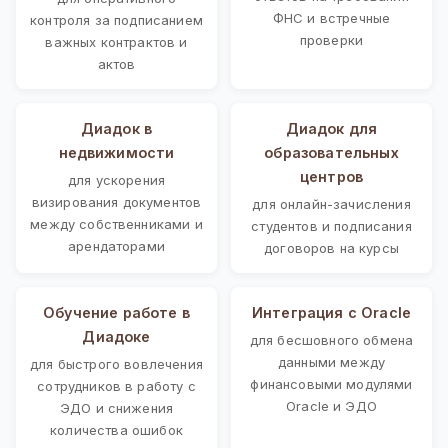
ФНС и встречные
контроля за подписанием
проверки
важных контрактов и
актов
Диадок в
Диадок для
недвижимости
образовательных
центров
для ускорения
визирования документов
для онлайн-зачисления
между собственниками и
студентов и подписания
арендаторами
договоров на курсы
Обучение работе в
Интеграция с Oracle
Диадоке
для бесшовного обмена
данными между
для быстрого вовлечения
финансовыми модулями
сотрудников в работу с
Oracle и ЭДО
ЭДО и снижения
количества ошибок