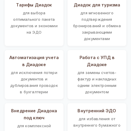
Тарифы Диадок
Диадок для туризма
для выбора
для мгновенного
оптимального пакета
подтверждения
документов и экономии
бронирований и обмена
на ЭДО
закрывающими
документами
Автоматизация учета
Работа с УПД в
в Диадоке
Диадоке
для исключения потери
для замены счетов-
документов и
фактур и накладных
дублирования проводок
одним электронным
в бухгалтерии
документом
Внедрение Диадока
Внутренний ЭДО
под ключ
для избавления от
внутреннего бумажного
для комплексной