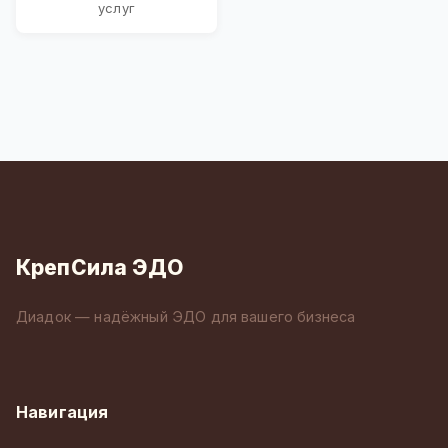
услуг
КрепСила ЭДО
Диадок — надёжный ЭДО для вашего бизнеса
Навигация