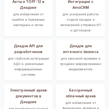
Акты и ТОРГ-12 в
Интеграция с
Диадоке
AmoCRM
для избавления от
для ускорения работы
ошибок в бумажных
отдела продаж и
накладных и актах
мгновенной отправки КП
и договоров
Диадок API для
Диадок для
разработчиков
аптечного бизнеса
для глубокой интеграции
для законной приемки и
ЭДО в уникальные
продажи маркированных
информационные
медикаментов
системы
Электронный архив
Бессрочный
документов в
облачный архив
Диадоке
для избавления от
физических архивов и
для мгновенного поиска