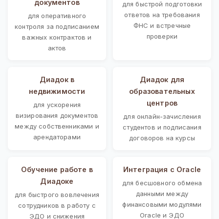
документов
для быстрой подготовки
ответов на требования
для оперативного
ФНС и встречные
контроля за подписанием
проверки
важных контрактов и
актов
Диадок в
Диадок для
недвижимости
образовательных
центров
для ускорения
визирования документов
для онлайн-зачисления
между собственниками и
студентов и подписания
арендаторами
договоров на курсы
Обучение работе в
Интеграция с Oracle
Диадоке
для бесшовного обмена
данными между
для быстрого вовлечения
финансовыми модулями
сотрудников в работу с
Oracle и ЭДО
ЭДО и снижения