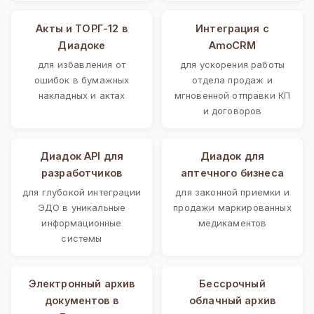
Акты и ТОРГ-12 в
Интеграция с
Диадоке
AmoCRM
для избавления от
для ускорения работы
ошибок в бумажных
отдела продаж и
накладных и актах
мгновенной отправки КП
и договоров
Диадок API для
Диадок для
разработчиков
аптечного бизнеса
для глубокой интеграции
для законной приемки и
ЭДО в уникальные
продажи маркированных
информационные
медикаментов
системы
Электронный архив
Бессрочный
документов в
облачный архив