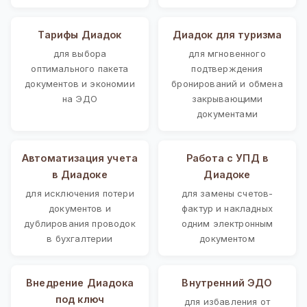
Тарифы Диадок
Диадок для туризма
для выбора
для мгновенного
оптимального пакета
подтверждения
документов и экономии
бронирований и обмена
на ЭДО
закрывающими
документами
Автоматизация учета
Работа с УПД в
в Диадоке
Диадоке
для исключения потери
для замены счетов-
документов и
фактур и накладных
дублирования проводок
одним электронным
в бухгалтерии
документом
Внедрение Диадока
Внутренний ЭДО
под ключ
для избавления от