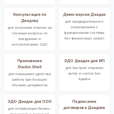
Консультация по
Демо-версия Диадок
Диадоку
для предварительного
ознакомления с
для получения ответов на
функционалом системы
сложные вопросы по
без финансовых затрат
внедрению и
использованию ЭДО
Приложение
ЭДО Диадок для ИП
Diadoc.Shell
для быстрой отправки
актов и счетов без
для повышения удобства
бумаги
работы при больших
объемах документов
ЭДО Диадок для ООО
Подписание
договоров в Диадоке
для оптимизации бизнес-
процессов и снижения