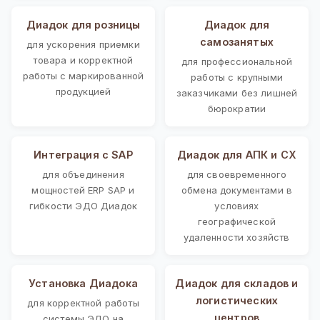
Диадок для розницы
Диадок для
самозанятых
для ускорения приемки
товара и корректной
для профессиональной
работы с маркированной
работы с крупными
продукцией
заказчиками без лишней
бюрократии
Интеграция с SAP
Диадок для АПК и СХ
для объединения
для своевременного
мощностей ERP SAP и
обмена документами в
гибкости ЭДО Диадок
условиях
географической
удаленности хозяйств
Установка Диадока
Диадок для складов и
логистических
для корректной работы
центров
системы ЭДО на