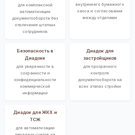
внутреннего бумажного
для комплексной
хаоса и согласования
автоматизации
между отделами
документооборота без
отвлечения штатных
сотрудников
Безопасность в
Диадок для
Диадоке
застройщиков
для уверенности в
для прозрачного
сохранности и
контроля
конфиденциальности
документооборота на
коммерческой
всех этапах стройки
информации
Диадок для ЖКХ и
ТСЖ
для автоматизации
передачи счетов на