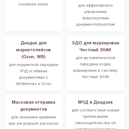
контроля оплат
для эффективного
управления
транспортным
документооборотом
Диадок для
ЭДО для маркировки
маркетплейсов
Честный ЗНАК
(Ozon, WB)
для автоматической
передачи кодов
для корректной передачи
маркировки в систему
УПД и обмена
Честный ЗНАК
документами с
Wildberries и Ozon
Массовая отправка
МЧД в Диадоке
документов
для соответствия новым
требованиям
для экономии времени
законодательства об
при регулярной рассылке
электронной подписи