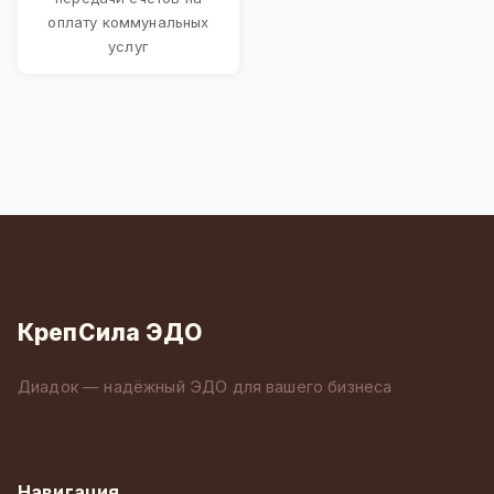
оплату коммунальных
услуг
КрепСила ЭДО
Диадок — надёжный ЭДО для вашего бизнеса
Навигация