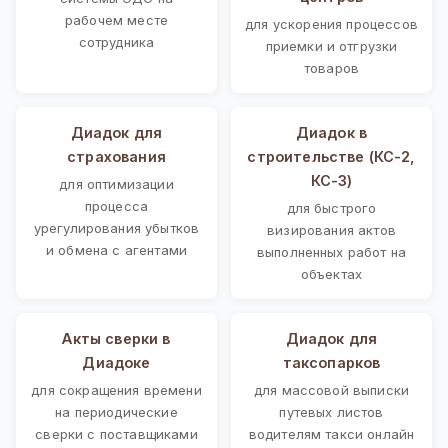
рабочем месте
для ускорения процессов
сотрудника
приемки и отгрузки
товаров
Диадок для
Диадок в
страхования
строительстве (КС-2,
КС-3)
для оптимизации
процесса
для быстрого
урегулирования убытков
визирования актов
и обмена с агентами
выполненных работ на
объектах
Акты сверки в
Диадок для
Диадоке
таксопарков
для сокращения времени
для массовой выписки
на периодические
путевых листов
сверки с поставщиками
водителям такси онлайн