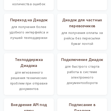
количества ошибок
Переход на Диадок
Диадок для частных
перевозчиков
для получения более
удобного интерфейса и
для получения оплаты за
лучшей техподдержки
рейсы без пересылки
бумаг почтой
Техподдержка
Подключение Диадок
Диадока
для быстрого старта
работы в системе
для мгновенного
электронного
решения технических
документооборота
проблем при отправке
документов
Внедрение API под
Подписание в
ключ
Диадоке