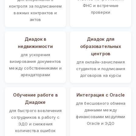
ФНС и встречные
контроля за подписанием
проверки
важных контрактов и
актов
Диадок в
Диадок для
недвижимости
образовательных
центров
для ускорения
визирования документов
для онлайн-зачисления
между собственниками и
студентов и подписания
арендаторами
договоров на курсы
Обучение работе в
Интеграция с Oracle
Диадоке
для бесшовного обмена
данными между
для быстрого вовлечения
финансовыми модулями
сотрудников в работу с
Oracle и ЭДО
ЭДО и снижения
количества ошибок