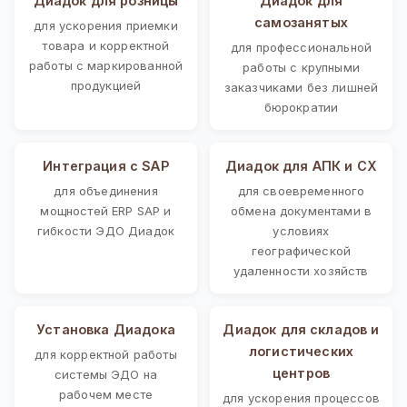
Диадок для розницы
Диадок для
самозанятых
для ускорения приемки
товара и корректной
для профессиональной
работы с маркированной
работы с крупными
продукцией
заказчиками без лишней
бюрократии
Интеграция с SAP
Диадок для АПК и СХ
для объединения
для своевременного
мощностей ERP SAP и
обмена документами в
гибкости ЭДО Диадок
условиях
географической
удаленности хозяйств
Установка Диадока
Диадок для складов и
логистических
для корректной работы
центров
системы ЭДО на
рабочем месте
для ускорения процессов