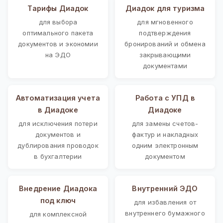
Тарифы Диадок
Диадок для туризма
для выбора
для мгновенного
оптимального пакета
подтверждения
документов и экономии
бронирований и обмена
на ЭДО
закрывающими
документами
Автоматизация учета
Работа с УПД в
в Диадоке
Диадоке
для исключения потери
для замены счетов-
документов и
фактур и накладных
дублирования проводок
одним электронным
в бухгалтерии
документом
Внедрение Диадока
Внутренний ЭДО
под ключ
для избавления от
внутреннего бумажного
для комплексной