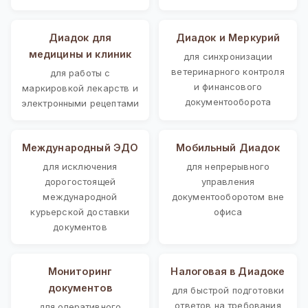
Диадок для
Диадок и Меркурий
медицины и клиник
для синхронизации
ветеринарного контроля
для работы с
и финансового
маркировкой лекарств и
документооборота
электронными рецептами
Международный ЭДО
Мобильный Диадок
для исключения
для непрерывного
дорогостоящей
управления
международной
документооборотом вне
курьерской доставки
офиса
документов
Мониторинг
Налоговая в Диадоке
документов
для быстрой подготовки
ответов на требования
для оперативного