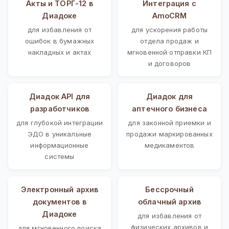
Акты и ТОРГ-12 в
Интеграция с
Диадоке
AmoCRM
для избавления от
для ускорения работы
ошибок в бумажных
отдела продаж и
накладных и актах
мгновенной отправки КП
и договоров
Диадок API для
Диадок для
разработчиков
аптечного бизнеса
для глубокой интеграции
для законной приемки и
ЭДО в уникальные
продажи маркированных
информационные
медикаментов
системы
Электронный архив
Бессрочный
документов в
облачный архив
Диадоке
для избавления от
физических архивов и
для мгновенного поиска