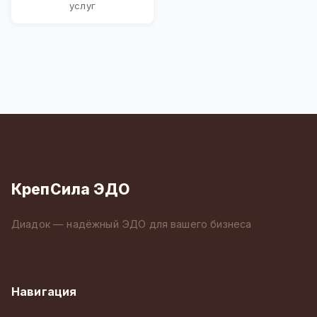
услуг
КрепСила ЭДО
Диадок — надёжный ЭДО для вашего бизнеса
Навигация