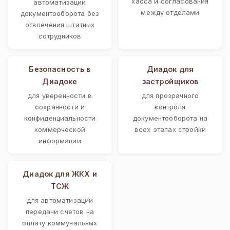
хаоса и согласования
автоматизации
между отделами
документооборота без
отвлечения штатных
сотрудников
Безопасность в
Диадок для
Диадоке
застройщиков
для уверенности в
для прозрачного
сохранности и
контроля
конфиденциальности
документооборота на
коммерческой
всех этапах стройки
информации
Диадок для ЖКХ и
ТСЖ
для автоматизации
передачи счетов на
оплату коммунальных