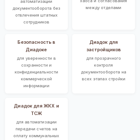
хаоса и согласования
автоматизации
между отделами
документооборота без
отвлечения штатных
сотрудников
Безопасность в
Диадок для
Диадоке
застройщиков
для уверенности в
для прозрачного
сохранности и
контроля
конфиденциальности
документооборота на
коммерческой
всех этапах стройки
информации
Диадок для ЖКХ и
ТСЖ
для автоматизации
передачи счетов на
оплату коммунальных