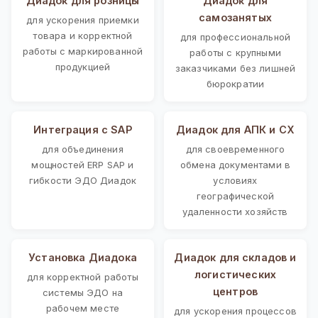
Диадок для розницы
Диадок для
самозанятых
для ускорения приемки
товара и корректной
для профессиональной
работы с маркированной
работы с крупными
продукцией
заказчиками без лишней
бюрократии
Интеграция с SAP
Диадок для АПК и СХ
для объединения
для своевременного
мощностей ERP SAP и
обмена документами в
гибкости ЭДО Диадок
условиях
географической
удаленности хозяйств
Установка Диадока
Диадок для складов и
логистических
для корректной работы
центров
системы ЭДО на
рабочем месте
для ускорения процессов