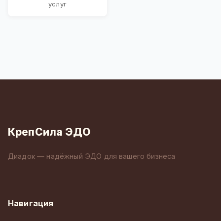
услуг
КрепСила ЭДО
Диадок — надёжный ЭДО для вашего бизнеса
Навигация