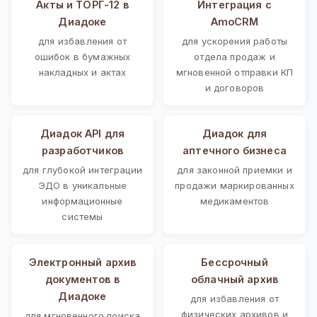
Акты и ТОРГ-12 в
Интеграция с
Диадоке
AmoCRM
для избавления от
для ускорения работы
ошибок в бумажных
отдела продаж и
накладных и актах
мгновенной отправки КП
и договоров
Диадок API для
Диадок для
разработчиков
аптечного бизнеса
для глубокой интеграции
для законной приемки и
ЭДО в уникальные
продажи маркированных
информационные
медикаментов
системы
Электронный архив
Бессрочный
документов в
облачный архив
Диадоке
для избавления от
физических архивов и
для мгновенного поиска