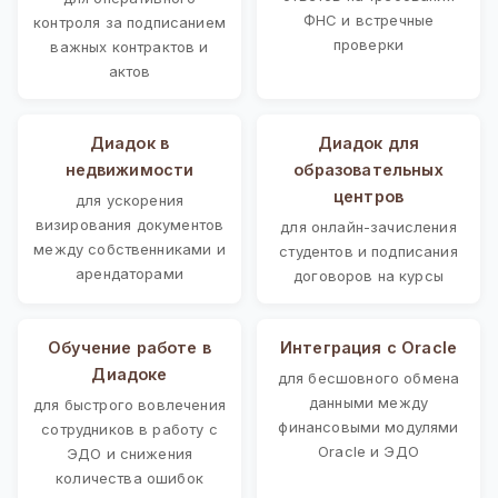
ФНС и встречные
контроля за подписанием
проверки
важных контрактов и
актов
Диадок в
Диадок для
недвижимости
образовательных
центров
для ускорения
визирования документов
для онлайн-зачисления
между собственниками и
студентов и подписания
арендаторами
договоров на курсы
Обучение работе в
Интеграция с Oracle
Диадоке
для бесшовного обмена
данными между
для быстрого вовлечения
финансовыми модулями
сотрудников в работу с
Oracle и ЭДО
ЭДО и снижения
количества ошибок