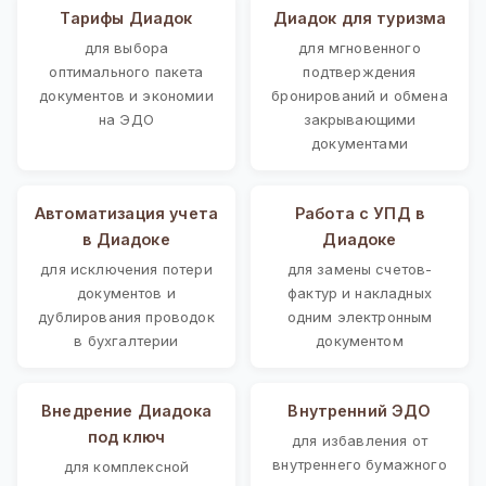
Тарифы Диадок
Диадок для туризма
для выбора
для мгновенного
оптимального пакета
подтверждения
документов и экономии
бронирований и обмена
на ЭДО
закрывающими
документами
Автоматизация учета
Работа с УПД в
в Диадоке
Диадоке
для исключения потери
для замены счетов-
документов и
фактур и накладных
дублирования проводок
одним электронным
в бухгалтерии
документом
Внедрение Диадока
Внутренний ЭДО
под ключ
для избавления от
внутреннего бумажного
для комплексной