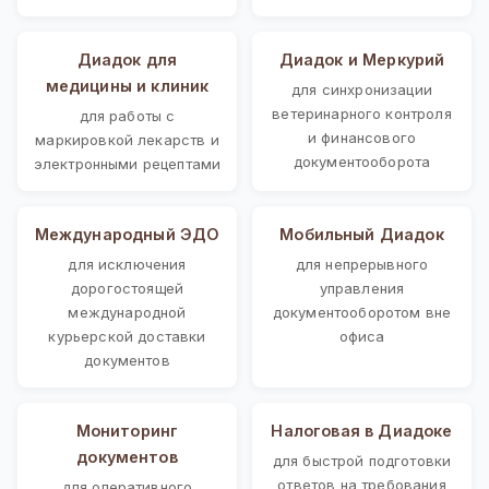
Диадок для
Диадок и Меркурий
медицины и клиник
для синхронизации
ветеринарного контроля
для работы с
и финансового
маркировкой лекарств и
документооборота
электронными рецептами
Международный ЭДО
Мобильный Диадок
для исключения
для непрерывного
дорогостоящей
управления
международной
документооборотом вне
курьерской доставки
офиса
документов
Мониторинг
Налоговая в Диадоке
документов
для быстрой подготовки
ответов на требования
для оперативного