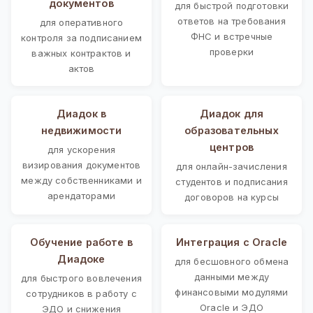
документов
для быстрой подготовки
ответов на требования
для оперативного
ФНС и встречные
контроля за подписанием
проверки
важных контрактов и
актов
Диадок в
Диадок для
недвижимости
образовательных
центров
для ускорения
визирования документов
для онлайн-зачисления
между собственниками и
студентов и подписания
арендаторами
договоров на курсы
Обучение работе в
Интеграция с Oracle
Диадоке
для бесшовного обмена
данными между
для быстрого вовлечения
финансовыми модулями
сотрудников в работу с
Oracle и ЭДО
ЭДО и снижения