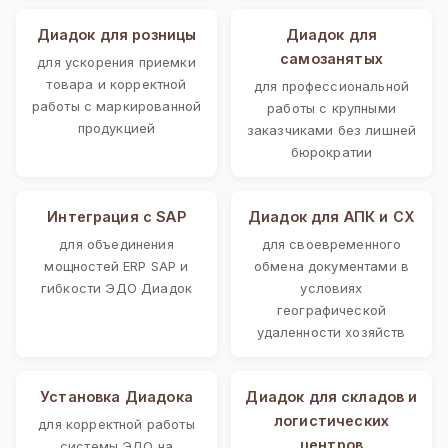
Диадок для розницы
Диадок для
самозанятых
для ускорения приемки
товара и корректной
для профессиональной
работы с маркированной
работы с крупными
продукцией
заказчиками без лишней
бюрократии
Интеграция с SAP
Диадок для АПК и СХ
для объединения
для своевременного
мощностей ERP SAP и
обмена документами в
гибкости ЭДО Диадок
условиях
географической
удаленности хозяйств
Установка Диадока
Диадок для складов и
логистических
для корректной работы
центров
системы ЭДО на