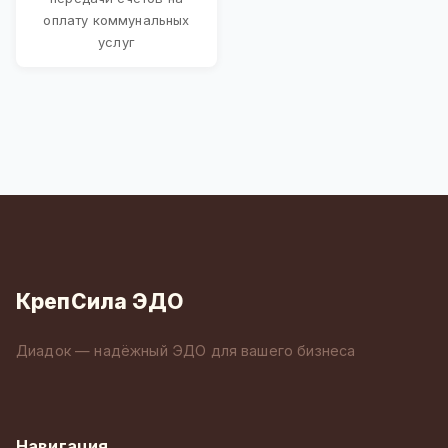
оплату коммунальных
услуг
КрепСила ЭДО
Диадок — надёжный ЭДО для вашего бизнеса
Навигация