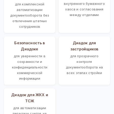
внутреннего бумажного
для комплексной
хаоса и согласования
автоматизации
между отделами
документооборота без
отвлечения штатных
сотрудников
Безопасность в
Диадок для
Диадоке
застройщиков
для уверенности в
для прозрачного
сохранности и
контроля
конфиденциальности
документооборота на
коммерческой
всех этапах стройки
информации
Диадок для ЖКХ и
ТСЖ
для автоматизации
передачи счетов на