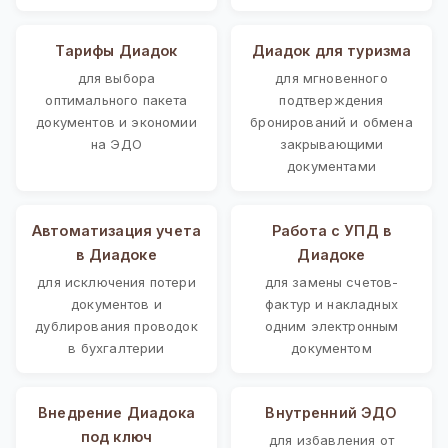
Тарифы Диадок
Диадок для туризма
для выбора
для мгновенного
оптимального пакета
подтверждения
документов и экономии
бронирований и обмена
на ЭДО
закрывающими
документами
Автоматизация учета
Работа с УПД в
в Диадоке
Диадоке
для исключения потери
для замены счетов-
документов и
фактур и накладных
дублирования проводок
одним электронным
в бухгалтерии
документом
Внедрение Диадока
Внутренний ЭДО
под ключ
для избавления от