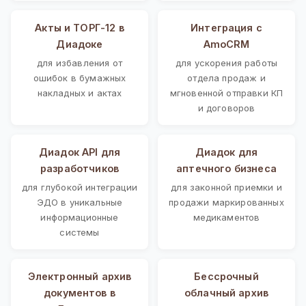
Акты и ТОРГ-12 в
Интеграция с
Диадоке
AmoCRM
для избавления от
для ускорения работы
ошибок в бумажных
отдела продаж и
накладных и актах
мгновенной отправки КП
и договоров
Диадок API для
Диадок для
разработчиков
аптечного бизнеса
для глубокой интеграции
для законной приемки и
ЭДО в уникальные
продажи маркированных
информационные
медикаментов
системы
Электронный архив
Бессрочный
документов в
облачный архив