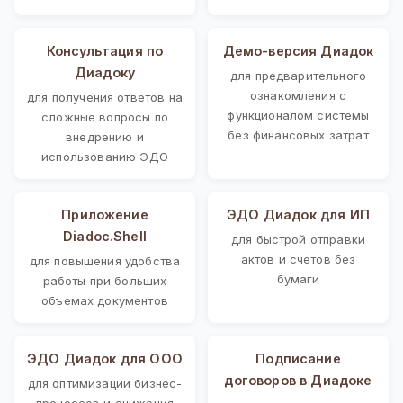
Консультация по
Демо-версия Диадок
Диадоку
для предварительного
ознакомления с
для получения ответов на
функционалом системы
сложные вопросы по
без финансовых затрат
внедрению и
использованию ЭДО
Приложение
ЭДО Диадок для ИП
Diadoc.Shell
для быстрой отправки
актов и счетов без
для повышения удобства
бумаги
работы при больших
объемах документов
ЭДО Диадок для ООО
Подписание
договоров в Диадоке
для оптимизации бизнес-
процессов и снижения