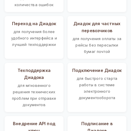
количества ошибок
Переход на Диадок
Диадок для частных
перевозчиков
для получения более
удобного интерфейса и
для получения оплаты за
лучшей техподдержки
рейсы без пересылки
бумаг почтой
Техподдержка
Подключение Диадок
Диадока
для быстрого старта
работы в системе
для мгновенного
электронного
решения технических
документооборота
проблем при отправке
документов
Внедрение API под
Подписание в
ключ
Диадоке