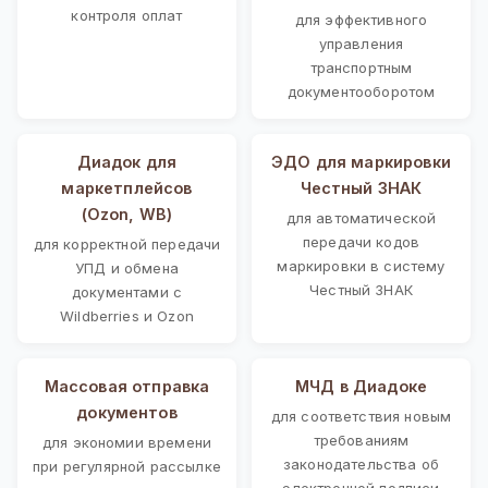
контроля оплат
для эффективного
управления
транспортным
документооборотом
Диадок для
ЭДО для маркировки
маркетплейсов
Честный ЗНАК
(Ozon, WB)
для автоматической
передачи кодов
для корректной передачи
маркировки в систему
УПД и обмена
Честный ЗНАК
документами с
Wildberries и Ozon
Массовая отправка
МЧД в Диадоке
документов
для соответствия новым
требованиям
для экономии времени
законодательства об
при регулярной рассылке
электронной подписи