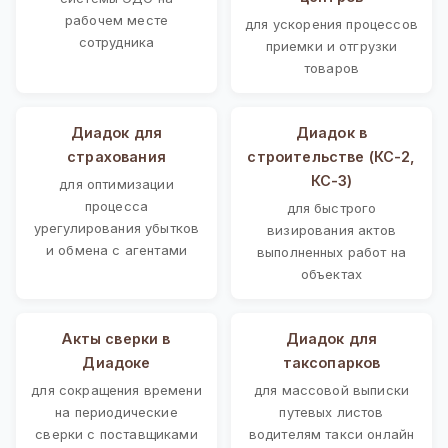
рабочем месте
для ускорения процессов
сотрудника
приемки и отгрузки
товаров
Диадок для
Диадок в
страхования
строительстве (КС-2,
КС-3)
для оптимизации
процесса
для быстрого
урегулирования убытков
визирования актов
и обмена с агентами
выполненных работ на
объектах
Акты сверки в
Диадок для
Диадоке
таксопарков
для сокращения времени
для массовой выписки
на периодические
путевых листов
сверки с поставщиками
водителям такси онлайн