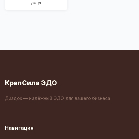
услуг
КрепСила ЭДО
Диадок — надёжный ЭДО для вашего бизнеса
Навигация