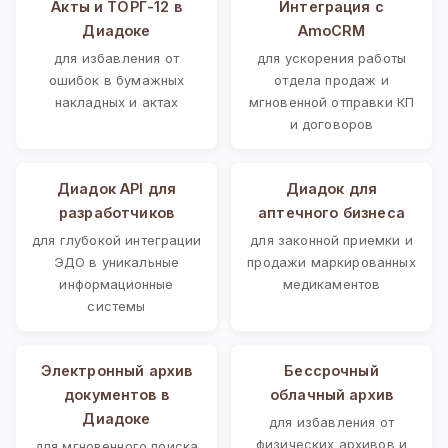
Акты и ТОРГ-12 в
Интеграция с
Диадоке
AmoCRM
для избавления от
для ускорения работы
ошибок в бумажных
отдела продаж и
накладных и актах
мгновенной отправки КП
и договоров
Диадок API для
Диадок для
разработчиков
аптечного бизнеса
для глубокой интеграции
для законной приемки и
ЭДО в уникальные
продажи маркированных
информационные
медикаментов
системы
Электронный архив
Бессрочный
документов в
облачный архив
Диадоке
для избавления от
физических архивов и
для мгновенного поиска