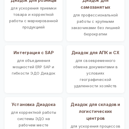
Диадок для розницы
Диадок для
самозанятых
для ускорения приемки
товара и корректной
для профессиональной
работы с маркированной
работы с крупными
продукцией
заказчиками без лишней
бюрократии
Интеграция с SAP
Диадок для АПК и СХ
для объединения
для своевременного
мощностей ERP SAP и
обмена документами в
гибкости ЭДО Диадок
условиях
географической
удаленности хозяйств
Установка Диадока
Диадок для складов и
логистических
для корректной работы
центров
системы ЭДО на
рабочем месте
для ускорения процессов