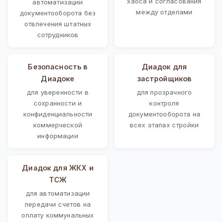
хаоса и согласования
автоматизации
между отделами
документооборота без
отвлечения штатных
сотрудников
Безопасность в
Диадок для
Диадоке
застройщиков
для уверенности в
для прозрачного
сохранности и
контроля
конфиденциальности
документооборота на
коммерческой
всех этапах стройки
информации
Диадок для ЖКХ и
ТСЖ
для автоматизации
передачи счетов на
оплату коммунальных