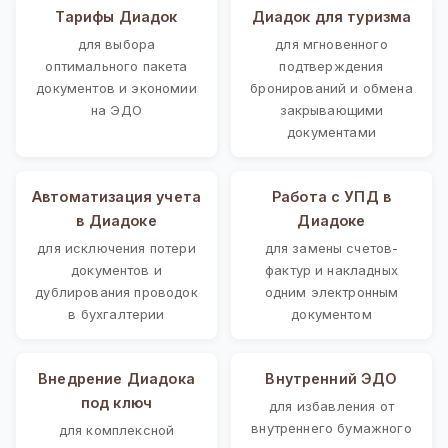
Тарифы Диадок
Диадок для туризма
для выбора
для мгновенного
оптимального пакета
подтверждения
документов и экономии
бронирований и обмена
на ЭДО
закрывающими
документами
Автоматизация учета
Работа с УПД в
в Диадоке
Диадоке
для исключения потери
для замены счетов-
документов и
фактур и накладных
дублирования проводок
одним электронным
в бухгалтерии
документом
Внедрение Диадока
Внутренний ЭДО
под ключ
для избавления от
внутреннего бумажного
для комплексной