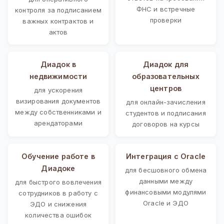
ФНС и встречные
контроля за подписанием
проверки
важных контрактов и
актов
Диадок в
Диадок для
недвижимости
образовательных
центров
для ускорения
визирования документов
для онлайн-зачисления
между собственниками и
студентов и подписания
арендаторами
договоров на курсы
Обучение работе в
Интеграция с Oracle
Диадоке
для бесшовного обмена
данными между
для быстрого вовлечения
финансовыми модулями
сотрудников в работу с
Oracle и ЭДО
ЭДО и снижения
количества ошибок