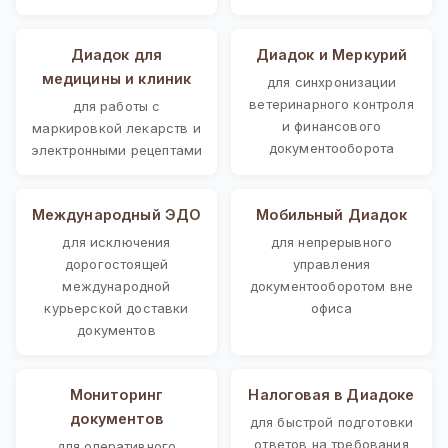
Диадок для
Диадок и Меркурий
медицины и клиник
для синхронизации
ветеринарного контроля
для работы с
и финансового
маркировкой лекарств и
документооборота
электронными рецептами
Международный ЭДО
Мобильный Диадок
для исключения
для непрерывного
дорогостоящей
управления
международной
документооборотом вне
курьерской доставки
офиса
документов
Мониторинг
Налоговая в Диадоке
документов
для быстрой подготовки
ответов на требования
для оперативного