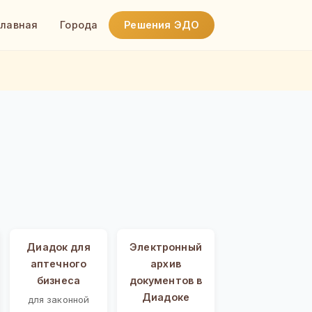
Главная
Города
Решения ЭДО
Диадок для
Электронный
аптечного
архив
бизнеса
документов в
Диадоке
для законной