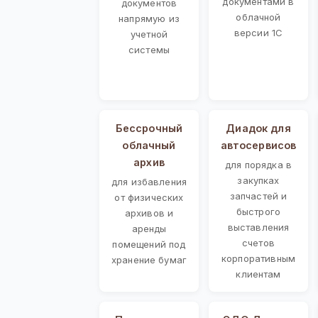
документами в
документов
облачной
напрямую из
версии 1С
учетной
системы
Бессрочный
Диадок для
облачный
автосервисов
архив
для порядка в
закупках
для избавления
запчастей и
от физических
быстрого
архивов и
выставления
аренды
счетов
помещений под
корпоративным
хранение бумаг
клиентам