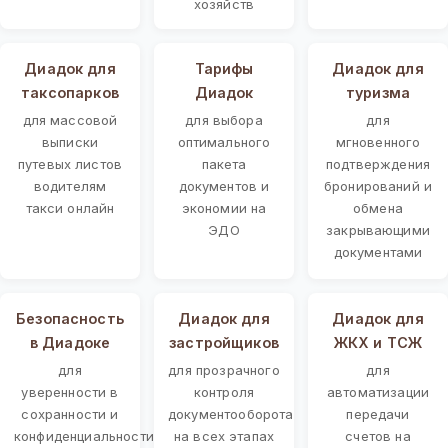
хозяйств
Диадок для
Тарифы
Диадок для
таксопарков
Диадок
туризма
для массовой
для выбора
для
выписки
оптимального
мгновенного
путевых листов
пакета
подтверждения
водителям
документов и
бронирований и
такси онлайн
экономии на
обмена
ЭДО
закрывающими
документами
Безопасность
Диадок для
Диадок для
в Диадоке
застройщиков
ЖКХ и ТСЖ
для
для прозрачного
для
уверенности в
контроля
автоматизации
сохранности и
документооборота
передачи
конфиденциальности
на всех этапах
счетов на