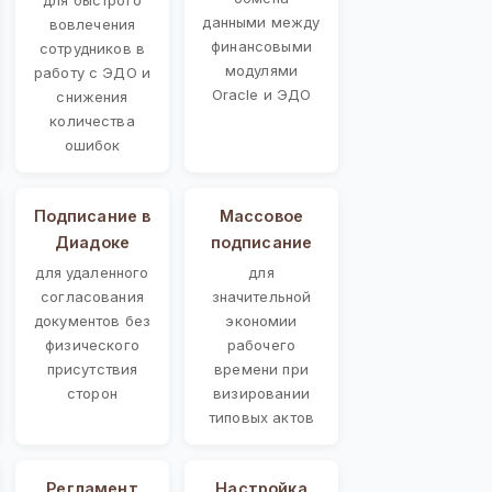
данными между
вовлечения
финансовыми
сотрудников в
модулями
работу с ЭДО и
Oracle и ЭДО
снижения
количества
ошибок
Подписание в
Массовое
Диадоке
подписание
для удаленного
для
согласования
значительной
документов без
экономии
физического
рабочего
присутствия
времени при
сторон
визировании
типовых актов
Регламент
Настройка