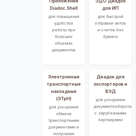
Приложение
ЭДО Диадок
Diadoc.Shell
для ИП
для повышения
для быстрой
удобства
отправки актов
работы при
и счетов без
больших
бумаги
объемах
документов
Электронные
Диадок для
транспортные
экспортеров и
накладные
ВЭД
(ЭТрН)
для ускорения
документооборота
для ускорения
с зарубежными
обмена
партнерами
транспортными
документами и
получения