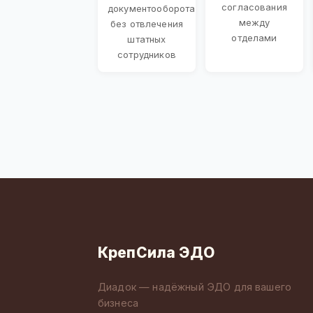
согласования
документооборота
между
без отвлечения
отделами
штатных
сотрудников
КрепСила ЭДО
Диадок — надёжный ЭДО для вашего
бизнеса