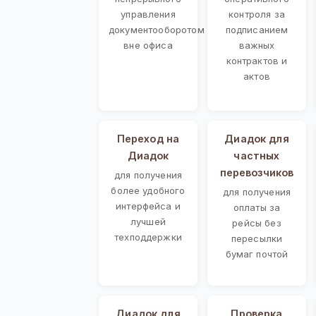
управления
контроля за
документооборотом
подписанием
вне офиса
важных
контрактов и
актов
Переход на
Диадок для
Диадок
частных
перевозчиков
для получения
более удобного
для получения
интерфейса и
оплаты за
лучшей
рейсы без
техподдержки
пересылки
бумаг почтой
Диадок для
Проверка