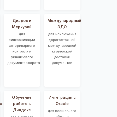
Диадок и
Международный
Меркурий
ЭДО
для
для исключения
синхронизации
дорогостоящей
ветеринарного
международной
контроля и
курьерской
финансового
доставки
документооборота
документов
Обучение
Интеграция с
х
работе в
Oracle
Диадоке
для бесшовного
обмена
для быстрого