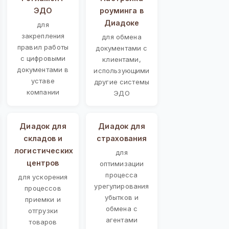
ЭДО
роуминга в
Диадоке
для
закрепления
для обмена
правил работы
документами с
с цифровыми
клиентами,
документами в
использующими
уставе
другие системы
компании
ЭДО
Диадок для
Диадок для
складов и
страхования
логистических
для
центров
оптимизации
процесса
для ускорения
урегулирования
процессов
убытков и
приемки и
обмена с
отгрузки
агентами
товаров