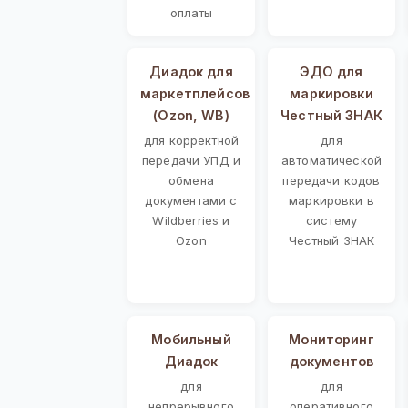
оплаты
Диадок для
ЭДО для
маркетплейсов
маркировки
(Ozon, WB)
Честный ЗНАК
для корректной
для
передачи УПД и
автоматической
обмена
передачи кодов
документами с
маркировки в
Wildberries и
систему
Ozon
Честный ЗНАК
Мобильный
Мониторинг
Диадок
документов
для
для
непрерывного
оперативного