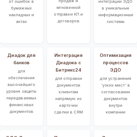
продаж и
от ошибок в
интеграции ЭДО
мгновенной
бумажных
в уникальные
отправки КП и
накладных и
информационные
договоров
актах
системы
Диадок для
Интеграция
Оптимизация
банков
Диадока с
процессов
Битрикс24
ЭДО
для
обеспечения
для отправки
для устранения
высочайшего
документов
'узких мест' в
уровня защиты
клиентам
согласовании
передаваемых
напрямую из
документов
финансовых
карточки
внутри
документов
сделки в CRM
компании