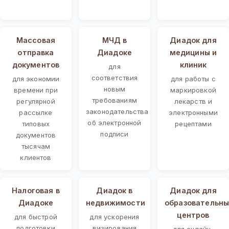
Массовая
МЧД в
Диадок для
отправка
Диадоке
медицины и
документов
клиник
для
соответствия
для экономии
для работы с
новым
времени при
маркировкой
требованиям
регулярной
лекарств и
законодательства
рассылке
электронными
об электронной
типовых
рецептами
подписи
документов
тысячам
клиентов
Налоговая в
Диадок в
Диадок для
Диадоке
недвижимости
образовательны
центров
для быстрой
для ускорения
подготовки
визирования
для онлайн-