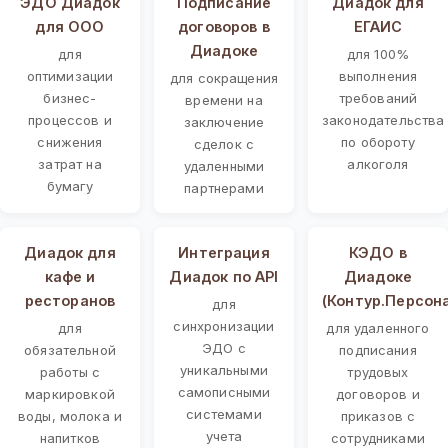
ЭДО Диадок
Подписание
Диадок для
для ООО
договоров в
ЕГАИС
Диадоке
для
для 100%
оптимизации
выполнения
для сокращения
бизнес-
требований
времени на
процессов и
законодательства
заключение
снижения
по обороту
сделок с
затрат на
алкоголя
удаленными
бумагу
партнерами
Диадок для
Интеграция
КЭДО в
кафе и
Диадок по API
Диадоке
ресторанов
(Контур.Персон
для
синхронизации
для
для удаленного
ЭДО с
обязательной
подписания
уникальными
работы с
трудовых
самописными
маркировкой
договоров и
системами
воды, молока и
приказов с
учета
напитков
сотрудниками