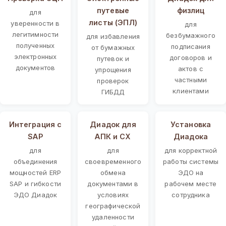
путевые
физлиц
для
листы (ЭПЛ)
уверенности в
для
легитимности
безбумажного
для избавления
полученных
подписания
от бумажных
электронных
договоров и
путевок и
документов
актов с
упрощения
частными
проверок
клиентами
ГИБДД
Интеграция с
Диадок для
Установка
SAP
АПК и СХ
Диадока
для
для
для корректной
объединения
своевременного
работы системы
мощностей ERP
обмена
ЭДО на
SAP и гибкости
документами в
рабочем месте
ЭДО Диадок
условиях
сотрудника
географической
удаленности