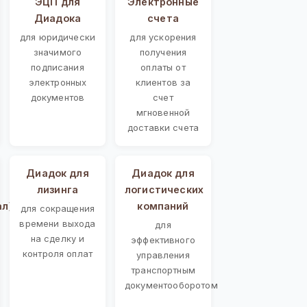
ЭЦП для
Электронные
Диадока
счета
для юридически
для ускорения
значимого
получения
подписания
оплаты от
электронных
клиентов за
документов
счет
мгновенной
доставки счета
Диадок для
Диадок для
лизинга
логистических
ал)
компаний
для сокращения
времени выхода
для
на сделку и
эффективного
контроля оплат
управления
транспортным
документооборотом