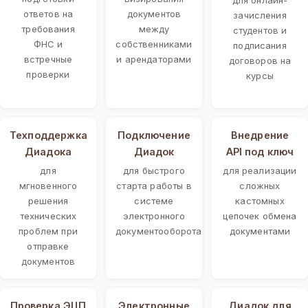
ответов на
документов
зачисления
требования
между
студентов и
ФНС и
собственниками
подписания
встречные
и арендаторами
договоров на
проверки
курсы
Техподдержка
Подключение
Внедрение
Диадока
Диадок
API под ключ
для
для быстрого
для реализации
мгновенного
старта работы в
сложных
решения
системе
кастомных
технических
электронного
цепочек обмена
проблем при
документооборота
документами
отправке
документов
Проверка ЭЦП
Электронные
Диадок для