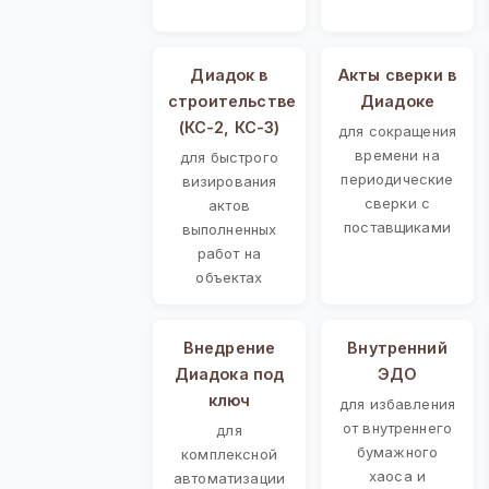
Диадок в
Акты сверки в
строительстве
Диадоке
(КС-2, КС-3)
для сокращения
времени на
для быстрого
периодические
визирования
сверки с
актов
поставщиками
выполненных
работ на
объектах
Внедрение
Внутренний
Диадока под
ЭДО
ключ
для избавления
от внутреннего
для
бумажного
комплексной
хаоса и
автоматизации