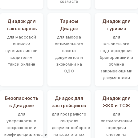
хозяйств
Диадок для
Тарифы
Диадок для
таксопарков
Диадок
туризма
для массовой
для выбора
для
выписки
оптимального
мгновенного
путевых листов
пакета
подтверждения
водителям
документов и
бронирований и
такси онлайн
экономии на
обмена
ЭДО
закрывающими
документами
Безопасность
Диадок для
Диадок для
в Диадоке
застройщиков
ЖКХ и ТСЖ
для
для прозрачного
для
уверенности в
контроля
автоматизации
сохранности и
документооборота
передачи
конфиденциальности
на всех этапах
счетов на