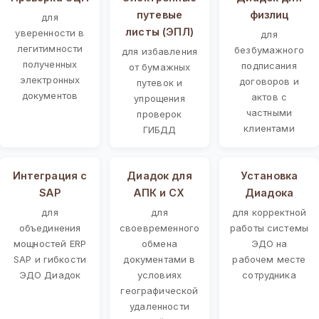
путевые
физлиц
для
листы (ЭПЛ)
уверенности в
для
легитимности
безбумажного
для избавления
полученных
подписания
от бумажных
электронных
договоров и
путевок и
документов
актов с
упрощения
частными
проверок
клиентами
ГИБДД
Интеграция с
Диадок для
Установка
SAP
АПК и СХ
Диадока
для
для
для корректной
объединения
своевременного
работы системы
мощностей ERP
обмена
ЭДО на
SAP и гибкости
документами в
рабочем месте
ЭДО Диадок
условиях
сотрудника
географической
удаленности