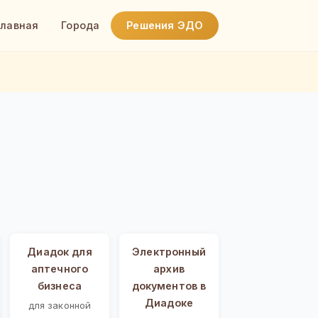
Главная
Города
Решения ЭДО
Диадок для
Электронный
аптечного
архив
бизнеса
документов в
Диадоке
для законной