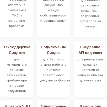
ответов на
документов
зачисления
требования
между
студентов и
ФНС и
собственниками
подписания
встречные
и арендаторами
договоров на
проверки
курсы
Техподдержка
Подключение
Внедрение
Диадока
Диадок
API под ключ
для
для быстрого
для реализации
мгновенного
старта работы в
сложных
решения
системе
кастомных
технических
электронного
цепочек обмена
проблем при
документооборота
документами
отправке
документов
Проверка ЭЦП
Электронные
Диадок для