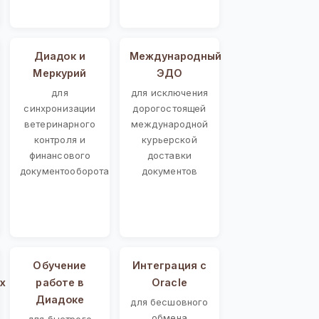
Диадок и
Международный
Меркурий
ЭДО
для
для исключения
синхронизации
дорогостоящей
ветеринарного
международной
контроля и
курьерской
финансового
доставки
документооборота
документов
Обучение
Интеграция с
х
работе в
Oracle
Диадоке
для бесшовного
обмена
для быстрого