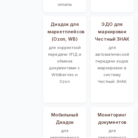
оплаты
Диадок для
ЭДО для
маркетплейсов
маркировки
(Ozon, WB)
Честный ЗНАК
для корректной
для
передачи УПД и
автоматической
обмена
передачи кодов
документами с
маркировки в
Wildberries и
систему
Ozon
Честный ЗНАК
Мобильный
Мониторинг
Диадок
документов
для
для
непрерывного
оперативного