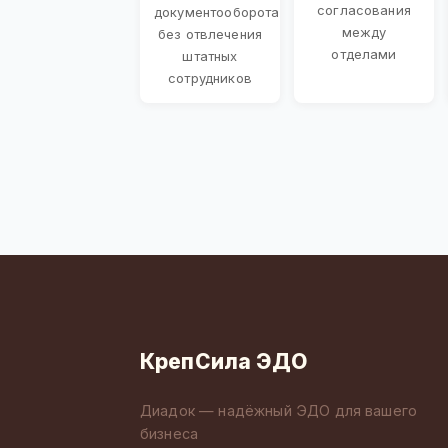
согласования
документооборота
между
без отвлечения
отделами
штатных
сотрудников
КрепСила ЭДО
Диадок — надёжный ЭДО для вашего
бизнеса