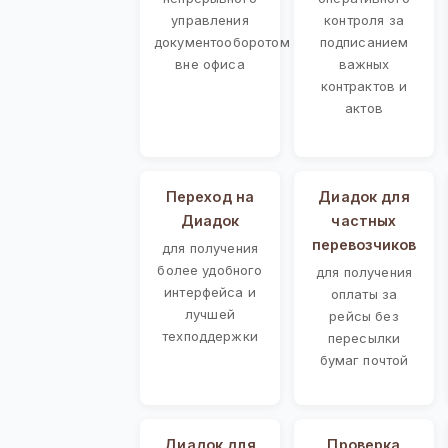
управления
контроля за
документооборотом
подписанием
вне офиса
важных
контрактов и
актов
Переход на
Диадок для
Диадок
частных
перевозчиков
для получения
более удобного
для получения
интерфейса и
оплаты за
лучшей
рейсы без
техподдержки
пересылки
бумаг почтой
Диадок для
Проверка