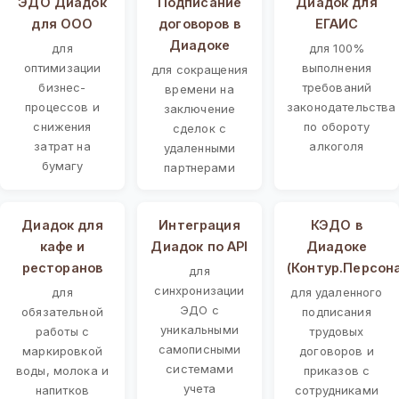
ЭДО Диадок
Подписание
Диадок для
для ООО
договоров в
ЕГАИС
Диадоке
для
для 100%
оптимизации
выполнения
для сокращения
бизнес-
требований
времени на
процессов и
законодательства
заключение
снижения
по обороту
сделок с
затрат на
алкоголя
удаленными
бумагу
партнерами
Диадок для
Интеграция
КЭДО в
кафе и
Диадок по API
Диадоке
ресторанов
(Контур.Персон
для
синхронизации
для
для удаленного
ЭДО с
обязательной
подписания
уникальными
работы с
трудовых
самописными
маркировкой
договоров и
системами
воды, молока и
приказов с
учета
напитков
сотрудниками