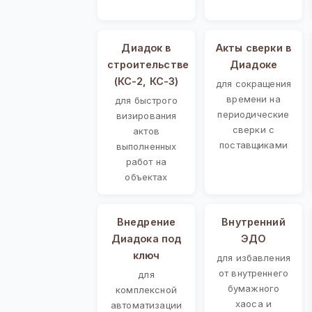
Диадок в
Акты сверки в
строительстве
Диадоке
(КС-2, КС-3)
для сокращения
времени на
для быстрого
периодические
визирования
сверки с
актов
поставщиками
выполненных
работ на
объектах
Внедрение
Внутренний
Диадока под
ЭДО
ключ
для избавления
от внутреннего
для
бумажного
комплексной
хаоса и
автоматизации