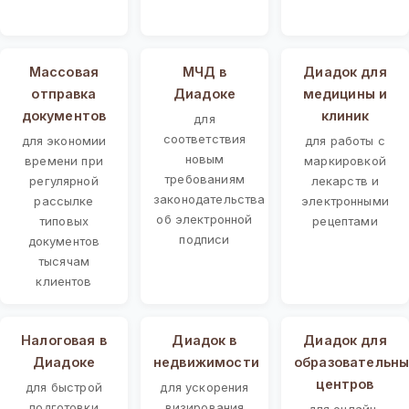
Массовая
МЧД в
Диадок для
отправка
Диадоке
медицины и
документов
клиник
для
соответствия
для экономии
для работы с
новым
времени при
маркировкой
требованиям
регулярной
лекарств и
законодательства
рассылке
электронными
об электронной
типовых
рецептами
подписи
документов
тысячам
клиентов
Налоговая в
Диадок в
Диадок для
Диадоке
недвижимости
образовательны
центров
для быстрой
для ускорения
подготовки
визирования
для онлайн-