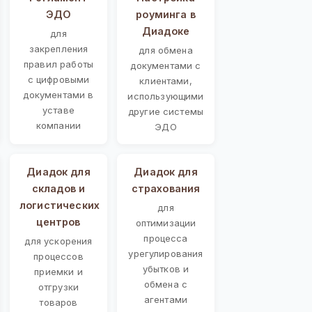
ЭДО
роуминга в
Диадоке
для
закрепления
для обмена
правил работы
документами с
с цифровыми
клиентами,
документами в
использующими
уставе
другие системы
компании
ЭДО
Диадок для
Диадок для
складов и
страхования
логистических
для
центров
оптимизации
процесса
для ускорения
урегулирования
процессов
убытков и
приемки и
обмена с
отгрузки
агентами
товаров