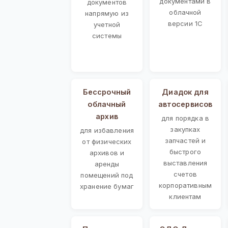
документами в
документов
облачной
напрямую из
версии 1С
учетной
системы
Бессрочный
Диадок для
облачный
автосервисов
архив
для порядка в
закупках
для избавления
запчастей и
от физических
быстрого
архивов и
выставления
аренды
счетов
помещений под
корпоративным
хранение бумаг
клиентам