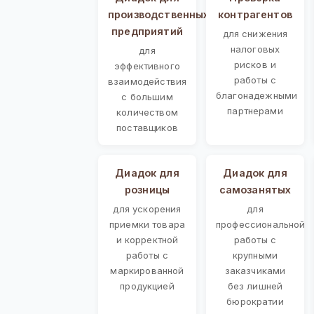
производственных
контрагентов
предприятий
для снижения
налоговых
для
рисков и
эффективного
работы с
взаимодействия
благонадежными
с большим
партнерами
количеством
поставщиков
Диадок для
Диадок для
розницы
самозанятых
для ускорения
для
приемки товара
профессиональной
и корректной
работы с
работы с
крупными
маркированной
заказчиками
продукцией
без лишней
бюрократии