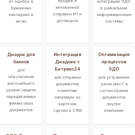
продаж и
от ошибок в
интеграции ЭДО
мгновенной
бумажных
в уникальные
отправки КП и
накладных и
информационные
договоров
актах
системы
Диадок для
Интеграция
Оптимизация
банков
Диадока с
процессов
Битрикс24
ЭДО
для
обеспечения
для отправки
для устранения
высочайшего
документов
'узких мест' в
уровня защиты
клиентам
согласовании
передаваемых
напрямую из
документов
финансовых
карточки
внутри
документов
сделки в CRM
компании