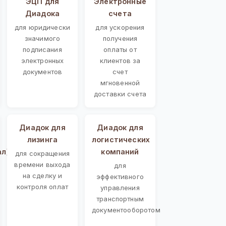
ЭЦП для
Электронные
Диадока
счета
для юридически
для ускорения
значимого
получения
подписания
оплаты от
электронных
клиентов за
документов
счет
мгновенной
доставки счета
Диадок для
Диадок для
лизинга
логистических
ал)
компаний
для сокращения
времени выхода
для
на сделку и
эффективного
контроля оплат
управления
транспортным
документооборотом