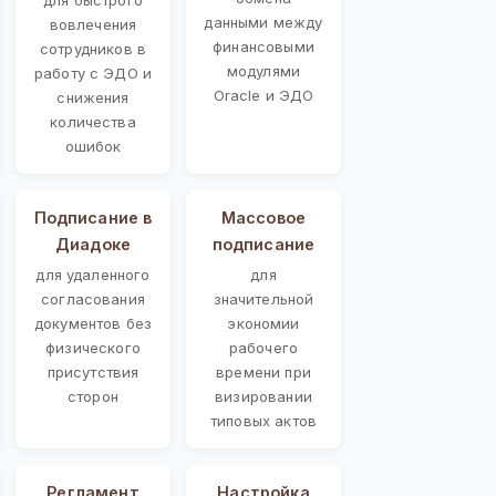
данными между
вовлечения
финансовыми
сотрудников в
модулями
работу с ЭДО и
Oracle и ЭДО
снижения
количества
ошибок
Подписание в
Массовое
Диадоке
подписание
для удаленного
для
согласования
значительной
документов без
экономии
физического
рабочего
присутствия
времени при
сторон
визировании
типовых актов
Регламент
Настройка