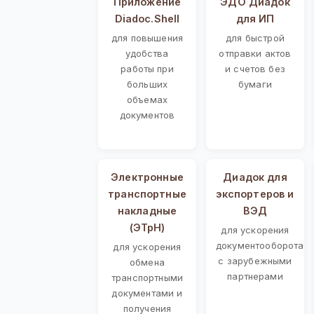
Приложение
ЭДО Диадок
Diadoc.Shell
для ИП
для повышения
для быстрой
удобства
отправки актов
работы при
и счетов без
больших
бумаги
объемах
документов
Электронные
Диадок для
транспортные
экспортеров и
накладные
ВЭД
(ЭТрН)
для ускорения
документооборота
для ускорения
с зарубежными
обмена
партнерами
транспортными
документами и
получения