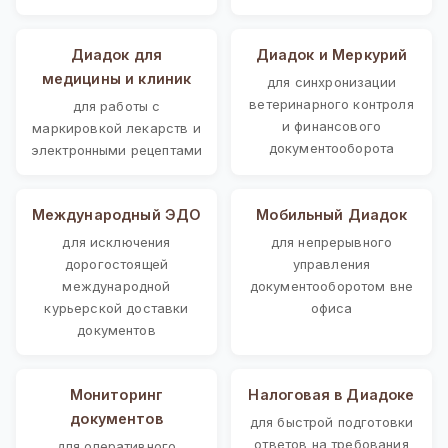
Диадок для
Диадок и Меркурий
медицины и клиник
для синхронизации
ветеринарного контроля
для работы с
и финансового
маркировкой лекарств и
документооборота
электронными рецептами
Международный ЭДО
Мобильный Диадок
для исключения
для непрерывного
дорогостоящей
управления
международной
документооборотом вне
курьерской доставки
офиса
документов
Мониторинг
Налоговая в Диадоке
документов
для быстрой подготовки
ответов на требования
для оперативного