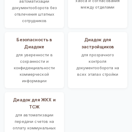
хаоса и согласования
автоматизации
между отделами
документооборота без
отвлечения штатных
сотрудников
Безопасность в
Диадок для
Диадоке
застройщиков
для уверенности в
для прозрачного
сохранности и
контроля
конфиденциальности
документооборота на
коммерческой
всех этапах стройки
информации
Диадок для ЖКХ и
ТСЖ
для автоматизации
передачи счетов на
оплату коммунальных