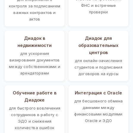
ФНС и встречные
контроля за подписанием
проверки
важных контрактов и
актов
Диадок в
Диадок для
недвижимости
образовательных
центров
для ускорения
визирования документов
для онлайн-зачисления
между собственниками и
студентов и подписания
арендаторами
договоров на курсы
Обучение работе в
Интеграция с Oracle
Диадоке
для бесшовного обмена
данными между
для быстрого вовлечения
финансовыми модулями
сотрудников в работу с
Oracle и ЭДО
ЭДО и снижения
количества ошибок