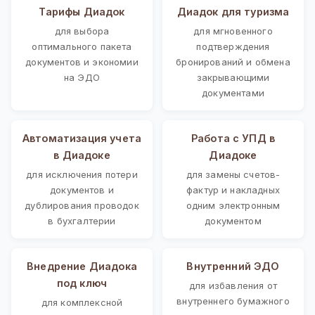
Тарифы Диадок
Диадок для туризма
для выбора
для мгновенного
оптимального пакета
подтверждения
документов и экономии
бронирований и обмена
на ЭДО
закрывающими
документами
Автоматизация учета
Работа с УПД в
в Диадоке
Диадоке
для исключения потери
для замены счетов-
документов и
фактур и накладных
дублирования проводок
одним электронным
в бухгалтерии
документом
Внедрение Диадока
Внутренний ЭДО
под ключ
для избавления от
внутреннего бумажного
для комплексной