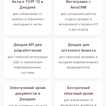
Акты и ТОРГ-12 в
Интеграция с
Диадоке
AmoCRM
для избавления от
для ускорения работы
ошибок в бумажных
отдела продаж и
накладных и актах
мгновенной отправки КП
и договоров
Диадок API для
Диадок для
разработчиков
аптечного бизнеса
для глубокой интеграции
для законной приемки и
ЭДО в уникальные
продажи маркированных
информационные
медикаментов
системы
Электронный архив
Бессрочный
документов в
облачный архив
Диадоке
для избавления от
физических архивов и
для мгновенного поиска