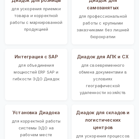
Диадок для розницы
Диадок для
самозанятых
для ускорения приемки
товара и корректной
для профессиональной
работы с маркированной
работы с крупными
продукцией
заказчиками без лишней
бюрократии
Интеграция с SAP
Диадок для АПК и СХ
для объединения
для своевременного
мощностей ERP SAP и
обмена документами в
гибкости ЭДО Диадок
условиях
географической
удаленности хозяйств
Установка Диадока
Диадок для складов и
логистических
для корректной работы
центров
системы ЭДО на
рабочем месте
для ускорения процессов