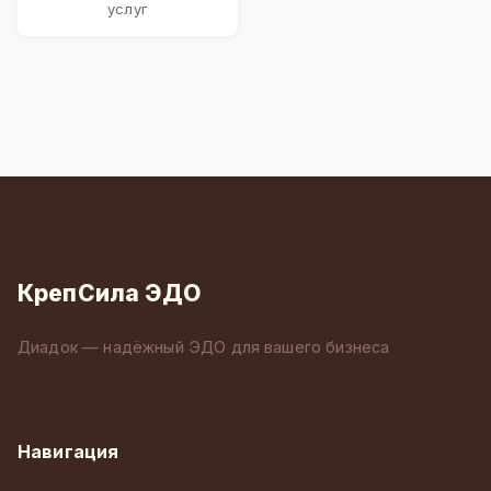
услуг
КрепСила ЭДО
Диадок — надёжный ЭДО для вашего бизнеса
Навигация