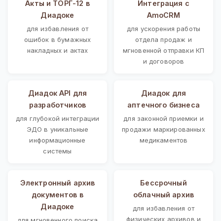
Акты и ТОРГ-12 в
Интеграция с
Диадоке
AmoCRM
для избавления от
для ускорения работы
ошибок в бумажных
отдела продаж и
накладных и актах
мгновенной отправки КП
и договоров
Диадок API для
Диадок для
разработчиков
аптечного бизнеса
для глубокой интеграции
для законной приемки и
ЭДО в уникальные
продажи маркированных
информационные
медикаментов
системы
Электронный архив
Бессрочный
документов в
облачный архив
Диадоке
для избавления от
физических архивов и
для мгновенного поиска