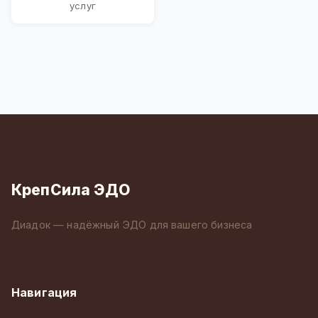
услуг
КрепСила ЭДО
Диадок — надёжный ЭДО для вашего бизнеса
Навигация