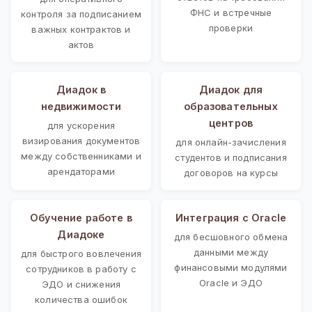
ФНС и встречные
контроля за подписанием
проверки
важных контрактов и
актов
Диадок в
Диадок для
недвижимости
образовательных
центров
для ускорения
визирования документов
для онлайн-зачисления
между собственниками и
студентов и подписания
арендаторами
договоров на курсы
Обучение работе в
Интеграция с Oracle
Диадоке
для бесшовного обмена
данными между
для быстрого вовлечения
финансовыми модулями
сотрудников в работу с
Oracle и ЭДО
ЭДО и снижения
количества ошибок