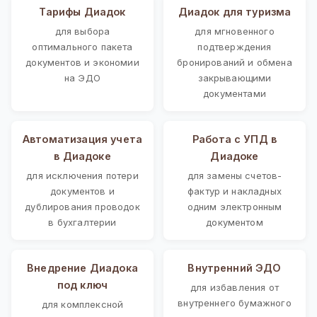
Тарифы Диадок
Диадок для туризма
для выбора
для мгновенного
оптимального пакета
подтверждения
документов и экономии
бронирований и обмена
на ЭДО
закрывающими
документами
Автоматизация учета
Работа с УПД в
в Диадоке
Диадоке
для исключения потери
для замены счетов-
документов и
фактур и накладных
дублирования проводок
одним электронным
в бухгалтерии
документом
Внедрение Диадока
Внутренний ЭДО
под ключ
для избавления от
внутреннего бумажного
для комплексной