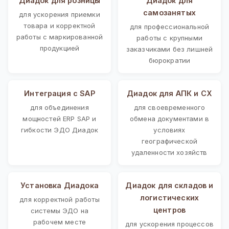
Диадок для розницы
Диадок для
самозанятых
для ускорения приемки
товара и корректной
для профессиональной
работы с маркированной
работы с крупными
продукцией
заказчиками без лишней
бюрократии
Интеграция с SAP
Диадок для АПК и СХ
для объединения
для своевременного
мощностей ERP SAP и
обмена документами в
гибкости ЭДО Диадок
условиях
географической
удаленности хозяйств
Установка Диадока
Диадок для складов и
логистических
для корректной работы
центров
системы ЭДО на
рабочем месте
для ускорения процессов