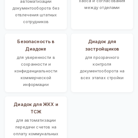
хаоса и согласования
автоматизации
между отделами
документооборота без
отвлечения штатных
сотрудников
Безопасность в
Диадок для
Диадоке
застройщиков
для уверенности в
для прозрачного
сохранности и
контроля
конфиденциальности
документооборота на
коммерческой
всех этапах стройки
информации
Диадок для ЖКХ и
ТСЖ
для автоматизации
передачи счетов на
оплату коммунальных