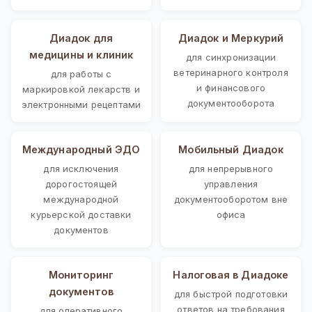
Диадок для
Диадок и Меркурий
медицины и клиник
для синхронизации
ветеринарного контроля
для работы с
и финансового
маркировкой лекарств и
документооборота
электронными рецептами
Международный ЭДО
Мобильный Диадок
для исключения
для непрерывного
дорогостоящей
управления
международной
документооборотом вне
курьерской доставки
офиса
документов
Мониторинг
Налоговая в Диадоке
документов
для быстрой подготовки
ответов на требования
для оперативного