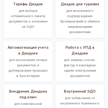
Тарифы Диадок
Диадок для туризма
для выбора
для мгновенного
оптимального пакета
подтверждения
документов и экономии
бронирований и обмена
на ЭДО
закрывающими
документами
Автоматизация учета
Работа с УПД в
в Диадоке
Диадоке
для исключения потери
для замены счетов-
документов и
фактур и накладных
дублирования проводок
одним электронным
в бухгалтерии
документом
Внедрение Диадока
Внутренний ЭДО
под ключ
для избавления от
внутреннего бумажного
для комплексной