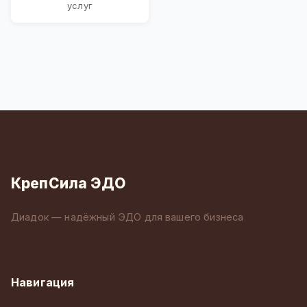
услуг
КрепСила ЭДО
Диадок — надёжный ЭДО для вашего бизнеса
Навигация