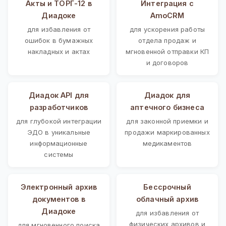
Акты и ТОРГ-12 в
Интеграция с
Диадоке
AmoCRM
для избавления от
для ускорения работы
ошибок в бумажных
отдела продаж и
накладных и актах
мгновенной отправки КП
и договоров
Диадок API для
Диадок для
разработчиков
аптечного бизнеса
для глубокой интеграции
для законной приемки и
ЭДО в уникальные
продажи маркированных
информационные
медикаментов
системы
Электронный архив
Бессрочный
документов в
облачный архив
Диадоке
для избавления от
физических архивов и
для мгновенного поиска