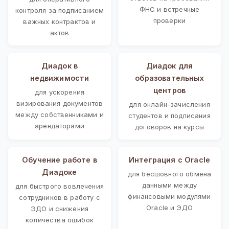
ФНС и встречные
контроля за подписанием
проверки
важных контрактов и
актов
Диадок в
Диадок для
недвижимости
образовательных
центров
для ускорения
визирования документов
для онлайн-зачисления
между собственниками и
студентов и подписания
арендаторами
договоров на курсы
Обучение работе в
Интеграция с Oracle
Диадоке
для бесшовного обмена
данными между
для быстрого вовлечения
финансовыми модулями
сотрудников в работу с
Oracle и ЭДО
ЭДО и снижения
количества ошибок