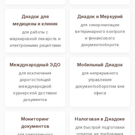
Диадок для
Диадок и Меркурий
медицины и клиник
для синхронизации
ветеринарного контроля
для работы с
и финансового
маркировкой лекарств и
документооборота
электронными рецептами
Международный ЭДО
Мобильный Диадок
для исключения
для непрерывного
дорогостоящей
управления
международной
документооборотом вне
курьерской доставки
офиса
документов
Мониторинг
Налоговая в Диадоке
документов
для быстрой подготовки
ответов на требования
для оперативного