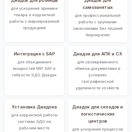
Диадок для розницы
Диадок для
самозанятых
для ускорения приемки
товара и корректной
для профессиональной
работы с маркированной
работы с крупными
продукцией
заказчиками без лишней
бюрократии
Интеграция с SAP
Диадок для АПК и СХ
для объединения
для своевременного
мощностей ERP SAP и
обмена документами в
гибкости ЭДО Диадок
условиях
географической
удаленности хозяйств
Установка Диадока
Диадок для складов и
логистических
для корректной работы
центров
системы ЭДО на
рабочем месте
для ускорения процессов