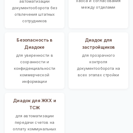
хаоса и согласования
автоматизации
между отделами
документооборота без
отвлечения штатных
сотрудников
Безопасность в
Диадок для
Диадоке
застройщиков
для уверенности в
для прозрачного
сохранности и
контроля
конфиденциальности
документооборота на
коммерческой
всех этапах стройки
информации
Диадок для ЖКХ и
ТСЖ
для автоматизации
передачи счетов на
оплату коммунальных